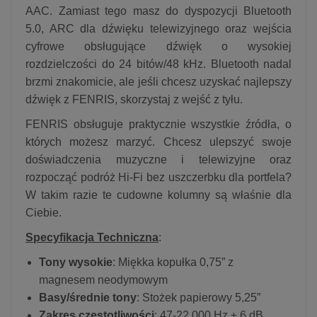
AAC. Zamiast tego masz do dyspozycji Bluetooth
5.0, ARC dla dźwięku telewizyjnego oraz wejścia
cyfrowe obsługujące dźwięk o wysokiej
rozdzielczości do 24 bitów/48 kHz. Bluetooth nadal
brzmi znakomicie, ale jeśli chcesz uzyskać najlepszy
dźwięk z FENRIS, skorzystaj z wejść z tyłu.
FENRIS obsługuje praktycznie wszystkie źródła, o
których możesz marzyć. Chcesz ulepszyć swoje
doświadczenia muzyczne i telewizyjne oraz
rozpocząć podróż Hi-Fi bez uszczerbku dla portfela?
W takim razie te cudowne kolumny są właśnie dla
Ciebie.
Specyfikacja Techniczna
:
Tony wysokie
: Miękka kopułka 0,75” z
magnesem neodymowym
Basy/średnie tony
: Stożek papierowy 5,25”
Zakres częstotliwości
: 47-22.000 Hz ± 6 dB