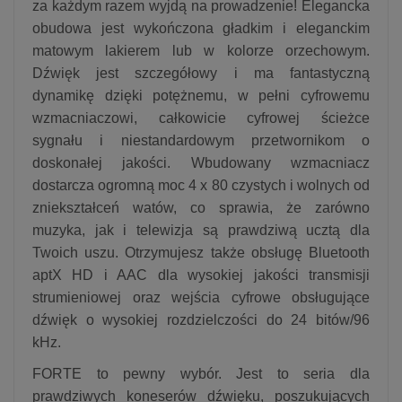
za każdym razem wyjdą na prowadzenie! Elegancka
obudowa jest wykończona gładkim i eleganckim
matowym lakierem lub w kolorze orzechowym.
Dźwięk jest szczegółowy i ma fantastyczną
dynamikę dzięki potężnemu, w pełni cyfrowemu
wzmacniaczowi, całkowicie cyfrowej ścieżce
sygnału i niestandardowym przetwornikom o
doskonałej jakości. Wbudowany wzmacniacz
dostarcza ogromną moc 4 x 80 czystych i wolnych od
zniekształceń watów, co sprawia, że zarówno
muzyka, jak i telewizja są prawdziwą ucztą dla
Twoich uszu. Otrzymujesz także obsługę Bluetooth
aptX HD i AAC dla wysokiej jakości transmisji
strumieniowej oraz wejścia cyfrowe obsługujące
dźwięk o wysokiej rozdzielczości do 24 bitów/96
kHz.
FORTE to pewny wybór. Jest to seria dla
prawdziwych koneserów dźwięku, poszukujących