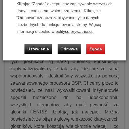
tradycyjnych głośników: zapewnienie płynnego i
Klikając “Zgoda” akceptujesz zapisywanie wszystkich
naturalnego przejścia między głośnikiem
danych cookie na twoim urządzeniu. Kliknięcie
“Odmowa” oznacza zapisywanie tylko danych
wysokotonowym (tony wysokie) a głośnikiem
niezbędnych do funkcjonowania strony. Więcej
niskotonowym (tony niższe). Technologia, którą tu
informacji o cookie w
polityce prywatności
.
stosujemy, nosi nazwę „aktywnej zwrotnicy” i jest na
ogół znacznie bardziej precyzyjna niż klasyczna
zwrotnica „pasywna”. To jeszcze nie wszystko!
Ustawienia
Odmowa
Zgoda
Ponieważ zarówno wzmacniacz, jak i przetworniki w
tych głośnikach są naszą autorską konstrukcją,
zoptymalizowaliśmy je tak, aby idealnie ze sobą
współpracowały i dostroiliśmy wszystko za pomocą
zaawansowanego procesora DSP. Chcemy przez to
powiedzieć, że nasi wykwalifikowani inżynierowie
spędzili niezliczone dni na udoskonalaniu
wszystkich elementów, aby mieć pewność, że
głośniki FENRIS działają jak najlepiej. Można
powiedzieć, że biją na głowę większość klasycznych
głośników, które kosztują wielokrotnie więcej. I co