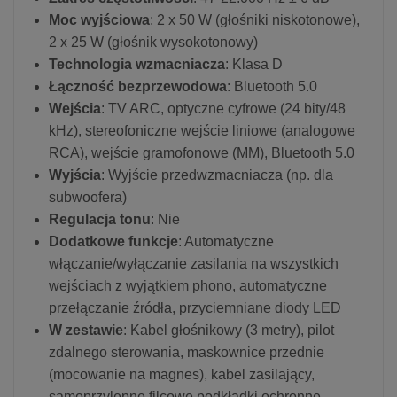
Moc wyjściowa
: 2 x 50 W (głośniki niskotonowe),
2 x 25 W (głośnik wysokotonowy)
Technologia wzmacniacza
: Klasa D
Łączność bezprzewodowa
: Bluetooth 5.0
Wejścia
: TV ARC, optyczne cyfrowe (24 bity/48
kHz), stereofoniczne wejście liniowe (analogowe
RCA), wejście gramofonowe (MM), Bluetooth 5.0
Wyjścia
: Wyjście przedwzmacniacza (np. dla
subwoofera)
Regulacja tonu
: Nie
Dodatkowe funkcje
: Automatyczne
włączanie/wyłączanie zasilania na wszystkich
wejściach z wyjątkiem phono, automatyczne
przełączanie źródła, przyciemniane diody LED
W zestawie
: Kabel głośnikowy (3 metry), pilot
zdalnego sterowania, maskownice przednie
(mocowanie na magnes), kabel zasilający,
samoprzylepne filcowe podkładki ochronne