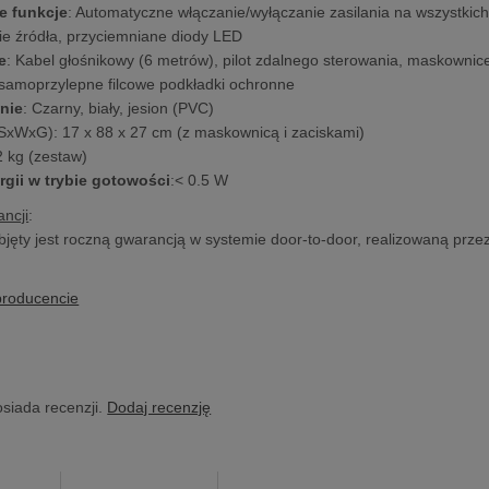
e funkcje
: Automatyczne włączanie/wyłączanie zasilania na wszystkic
ie źródła, przyciemniane diody LED
e
: Kabel głośnikowy (6 metrów), pilot zdalnego sterowania, maskowni
, samoprzylepne filcowe podkładki ochronne
nie
: Czarny, biały, jesion (PVC)
SxWxG): 17 x 88 x 27 cm (z maskownicą i zaciskami)
2 kg (zestaw)
rgii w trybie gotowości
:< 0.5 W
ncji
:
bjęty jest roczną gwarancją w systemie door-to-door, realizowaną prze
producencie
osiada recenzji.
Dodaj recenzję