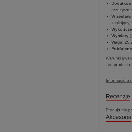
Dodatkow
przełączan
W zestawi
zasilający
Wykończe
Wymiary
(
Waga
: 25.
Pobór ene
Warunki gwara
Ten produkt o
Informacje o 
Recenzje
Produkt nie p
Akcesoria