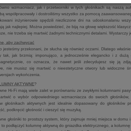
ktywnej zwrotnicy” i jest na ogół znacznie bardziej precyzyjna niż klas
wno wzmacniacz, jak i przetworniki w tych głośnikach są naszą auto
sobą współpracowały i dostroiliśmy wszystko za pomocą zaawansowane
ikowani inżynierowie spędzili niezliczone dni na udoskonalaniu wsz
ą jak najlepiej. Można powiedzieć, że biją na głowę większość klasyczn
sze, nie trzeba się martwić żadnymi technicznymi detalami. Wystarczy j
ne, aby zachwycać
 jesteśmy przekonani, że słucha się również oczami. Dlatego właśnie
y tak, jak brzmią: imponująco, a jednocześnie elegancko i z dużą 
netycznie, co oznacza, że nawet jeśli zdecydujesz się ją zdjąć
e, nie musisz się martwić o nieestetyczne otwory lub widoczne ś
wersjach wykończenia.
OLUMNY AKTYWNE
?
ne Hi-Fi mają wiele zalet w porównaniu ze zwykłymi kolumnami pasywn
artwić o wybór odpowiedniego wzmacniacza do swoich głośników,
 głośnikach aktywnych jest idealnie dopasowany do głośników pr
ść, podkręcić głośność i cieszyć się muzyką.
ne głośniki to prostszy system, który zajmuje mniej miejsca w domu i 
, to podłączyć kolumnę aktywną do gniazdka elektrycznego, a kolumnę