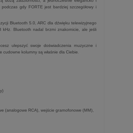
żą dozą zadziorności, a jednocześnie elegancko i
, podczas gdy FORTE jest bardziej szczegółowy i
zycji Bluetooth 5.0, ARC dla dźwięku telewizyjnego
 kHz. Bluetooth nadal brzmi znakomicie, ale jeśli
hcesz ulepszyć swoje doświadczenia muzyczne i
 te cudowne kolumny są właśnie dla Ciebie.
y)
niowe (analogowe RCA), wejście gramofonowe (MM),