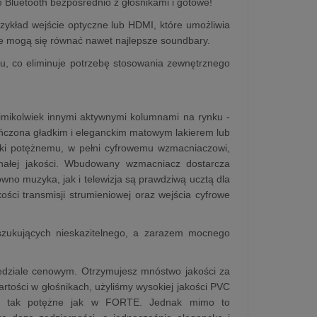
 Bluetooth bezpośrednio z głośnikami i gotowe!
rzykład wejście optyczne lub HDMI, które umożliwia
ie mogą się równać nawet najlepsze soundbary.
u, co eliminuje potrzebę stosowania zewnętrznego
mikolwiek innymi aktywnymi kolumnami na rynku -
ńczona gładkim i eleganckim matowym lakierem lub
ęki potężnemu, w pełni cyfrowemu wzmacniaczowi,
onałej jakości. Wbudowany wzmacniacz dostarcza
wno muzyka, jak i telewizja są prawdziwą ucztą dla
ści transmisji strumieniowej oraz wejścia cyfrowe
zukujących nieskazitelnego, a zarazem mocnego
edziale cenowym. Otrzymujesz mnóstwo jakości za
rtości w głośnikach, użyliśmy wysokiej jakości PVC
 są tak potężne jak w FORTE. Jednak mimo to