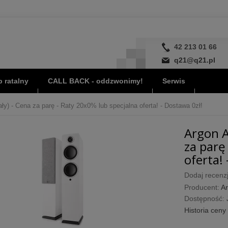
42 213 01 66
q21@q21.pl
 ratalny
CALL BACK - oddzwonimy!
Serwis
ły) - Cena za parę - Raty 20x0% lub specjalna oferta! - Dostawa 0zł!
Argon A
za parę
oferta! 
Dodaj recenzj
Producent:
Ar
Dostępność:
Historia ceny