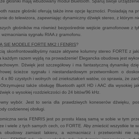
ze głośniki mają wbudowany moduł Bluetooth. Sparuj swoje urządzenie
oth nasze głośniki oferują także inne opcje łączności. Posiadają na p
enie do telewizora, zapewniając dynamiczny dźwięk stereo, z którym n
szych głośników ma również bezpośrednie wejście gramofonowe z tył
o wzmacniania sygnału RIAA z gramofonu.
Ą SIĘ MODELE FORTE MK2 I FENRIS
?
cią skonfrontowalibyśmy nasze aktywne kolumny stereo FORTE z jaki
za każdym razem wyjdą na prowadzenie! Elegancka obudowa jest wyko
zechowym. Dźwięk jest szczegółowy i ma fantastyczną dynamikę dzi
yfrowej ścieżce sygnału i niestandardowym przetwornikom o dosk
 x 80 czystych i wolnych od zniekształceń watów, co sprawia, że zaró
Otrzymujesz także obsługę Bluetooth aptX HD i AAC dla wysokiej jako
źwięk o wysokiej rozdzielczości do 24 bitów/96 kHz.
ny wybór. Jest to seria dla prawdziwych koneserów dźwięku, pos
ody codziennej obsługi.
nomiczna seria FENRIS jest po prostu klasą samą w sobie w tym prz
ze i wiele z tych samych cech, co FORTE. Aby zmieścić wszystkie te wa
a obudowy zamiast lakieru, a wzmacniacz i przetworniki nie