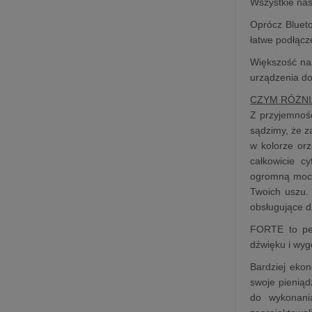
Wszystkie nas
Oprócz Blueto
łatwe podłącz
Większość na
urządzenia d
CZYM RÓŻNI
Z przyjemnoś
sądzimy, że 
w kolorze or
całkowicie c
ogromną moc 4
Twoich uszu. 
obsługujące d
FORTE to pew
dźwięku i wyg
Bardziej eko
swoje pieniąd
do wykonani