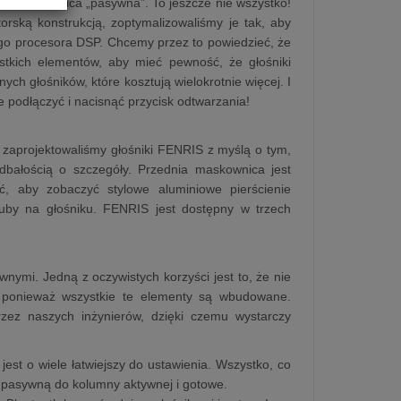
yczna zwrotnica „pasywna”. To jeszcze nie wszystko!
rską konstrukcją, zoptymalizowaliśmy je tak, aby
go procesora DSP. Chcemy przez to powiedzieć, że
ystkich elementów, aby mieć pewność, że głośniki
ych głośników, które kosztują wielokrotnie więcej. I
e podłączyć i nacisnąć przycisk odtwarzania!
 zaprojektowaliśmy głośniki FENRIS z myślą o tym,
dbałością o szczegóły. Przednia maskownica jest
, aby zobaczyć stylowe aluminiowe pierścienie
ruby na głośniku. FENRIS jest dostępny w trzech
ymi. Jedną z oczywistych korzyści jest to, że nie
 ponieważ wszystkie te elementy są wbudowane.
zez naszych inżynierów, dzięki czemu wystarczy
jest o wiele łatwiejszy do ustawienia. Wszystko, co
 pasywną do kolumny aktywnej i gotowe.