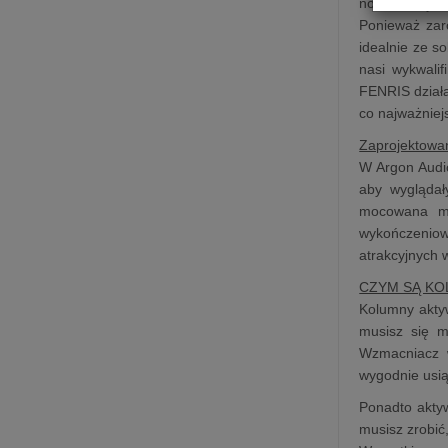
nosi nazwę „a
Ponieważ zaró
idealnie ze 
nasi wykwalif
FENRIS działaj
co najważniej
Zaprojektowa
W Argon Audio
aby wyglądał
mocowana mag
wykończeniow
atrakcyjnych 
CZYM SĄ K
Kolumny aktyw
musisz się m
Wzmacniacz w
wygodnie usią
Ponadto aktyw
musisz zrobić