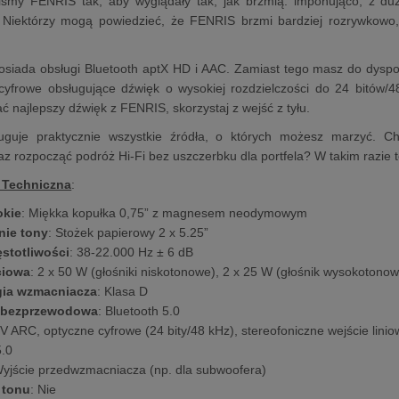
liśmy FENRIS tak, aby wyglądały tak, jak brzmią: imponująco, z du
 Niektórzy mogą powiedzieć, że FENRIS brzmi bardziej rozrywkowo
posiada obsługi Bluetooth aptX HD i AAC. Zamiast tego masz do dyspo
cyfrowe obsługujące dźwięk o wysokiej rozdzielczości do 24 bitów/48
ć najlepszy dźwięk z FENRIS, skorzystaj z wejść z tyłu.
guje praktycznie wszystkie źródła, o których możesz marzyć. C
raz rozpocząć podróż Hi-Fi bez uszczerbku dla portfela? W takim razie
 Techniczna
:
okie
: Miękka kopułka 0,75” z magnesem neodymowym
nie tony
: Stożek papierowy 2 x 5.25”
ęstotliwości
: 38-22.000 Hz ± 6 dB
ciowa
: 2 x 50 W (głośniki niskotonowe), 2 x 25 W (głośnik wysokotonow
gia wzmacniacza
: Klasa D
 bezprzewodowa
: Bluetooth 5.0
TV ARC, optyczne cyfrowe (24 bity/48 kHz), stereofoniczne wejście li
5.0
Wyjście przedwzmacniacza (np. dla subwoofera)
 tonu
: Nie