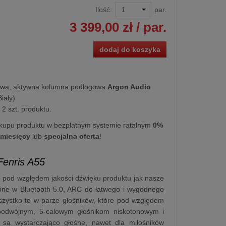
Ilość:
par.
3 399,00 zł
/ par.
dodaj do koszyka
wa, aktywna kolumna podłogowa
Argon Audio
iały)
2 szt. produktu.
kupu produktu w bezpłatnym systemie ratalnym
0%
 miesięcy
lub
specjalna oferta
!
enris A55
o pod względem jakości dźwięku produktu jak nasze
żone w Bluetooth 5.0, ARC do łatwego i wygodnego
wszystko to w parze głośników, które pod względem
podwójnym, 5-calowym głośnikom niskotonowym i
 są wystarczająco głośne, nawet dla miłośników