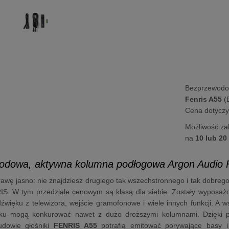
Bezprzewodo
Fenris A55
(B
Cena dotyczy 
Możliwość za
na
10 lub 20
odowa, aktywna kolumna podłogowa Argon Audio F
wę jasno: nie znajdziesz drugiego tak wszechstronnego i tak dobreg
RIS. W tym przedziale cenowym są klasą dla siebie. Zostały wyposa
źwięku z telewizora, wejście gramofonowe i wiele innych funkcji. A 
ęku mogą konkurować nawet z dużo droższymi kolumnami. Dzięki 
udowie głośniki
FENRIS A55
potrafią emitować porywające basy i