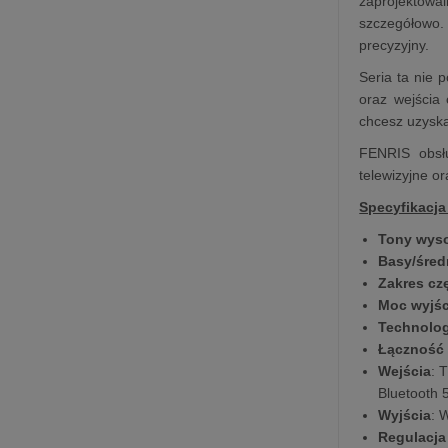
zaprojektowa
szczegółowo.
precyzyjny.
Seria ta nie 
oraz wejścia 
chcesz uzyska
FENRIS obsłu
telewizyjne o
Specyfikacja
Tony wys
Basy/śred
Zakres cz
Moc wyjś
Technolo
Łączność
Wejścia
: 
Bluetooth 
Wyjścia
: 
Regulacja