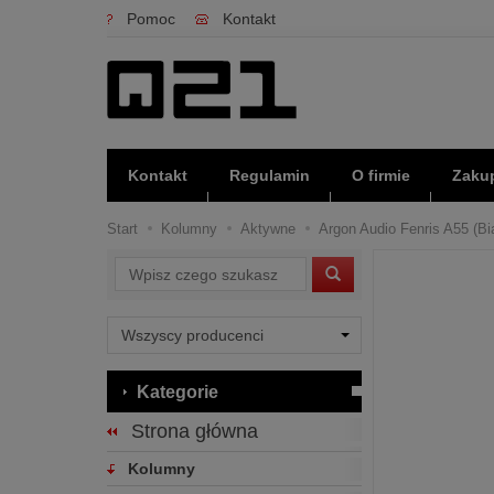
Pomoc
Kontakt
Kontakt
Regulamin
O firmie
Zakup
Start
Kolumny
Aktywne
Argon Audio Fenris A55 (Bia
Wyszukaj
Kategorie
Strona główna
Kolumny