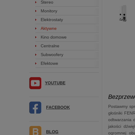
Stereo
Monitory
Elektrostaty
Aktywne
Kino domowe
Centralne
Subwoofery
Efektowe
YOUTUBE
Bezprzew
Postawmy spra
FACEBOOK
głośniki FEN
odtwarzania d
jakości dźwi
BLOG
ogromnej ob