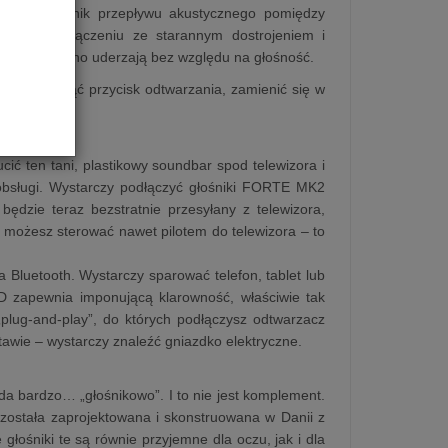
nej w opornik przepływu akustycznego pomiędzy
jącej. W połączeniu ze starannym dostrojeniem i
, które mocno uderzają bez względu na głośność.
rczy nacisnąć przycisk odtwarzania, zamienić się w
ten tani, plastikowy soundbar spod telewizora i
obsługi. Wystarczy podłączyć głośniki FORTE MK2
ędzie teraz bezstratnie przesyłany z telewizora,
ą możesz sterować nawet pilotem do telewizora – to
a Bluetooth. Wystarczy sparować telefon, tablet lub
HD zapewnia imponującą klarowność, właściwie tak
„plug-and-play”, do których podłączysz odtwarzacz
tawie – wystarczy znaleźć gniazdko elektryczne.
da bardzo… „głośnikowo”. I to nie jest komplement.
została zaprojektowana i skonstruowana w Danii z
głośniki te są równie przyjemne dla oczu, jak i dla