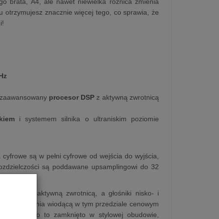
 brata, A4, ale nawet niewielka różnica zmienia
 otrzymujesz znacznie więcej tego, co sprawia, że
i!
Hz
y zaawansowany
procesor DSP
z aktywną zwrotnicą
kiem
i systemem silnika o ultraniskim poziomie
yfrowe są w pełni cyfrowe od wejścia do wyjścia,
 rozdzielczości są poddawane upsamplingowi do 32
plowane.
 (DSP) z aktywną zwrotnicą, a głośniki nisko- i
asowy zapewnia wiodącą w tym przedziale cenowym
nów. Wszystko to zamknięto w stylowej obudowie,