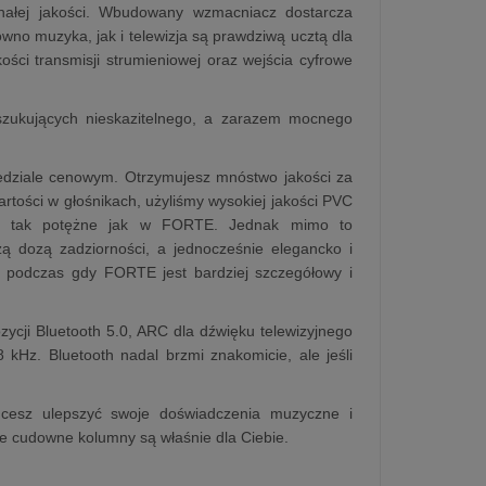
onałej jakości. Wbudowany wzmacniacz dostarcza
wno muzyka, jak i telewizja są prawdziwą ucztą dla
ści transmisji strumieniowej oraz wejścia cyfrowe
zukujących nieskazitelnego, a zarazem mocnego
edziale cenowym. Otrzymujesz mnóstwo jakości za
rtości w głośnikach, użyliśmy wysokiej jakości PVC
 są tak potężne jak w FORTE. Jednak mimo to
żą dozą zadziorności, a jednocześnie elegancko i
, podczas gdy FORTE jest bardziej szczegółowy i
zycji Bluetooth 5.0, ARC dla dźwięku telewizyjnego
 kHz. Bluetooth nadal brzmi znakomicie, ale jeśli
hcesz ulepszyć swoje doświadczenia muzyczne i
 te cudowne kolumny są właśnie dla Ciebie.