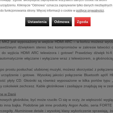
Klikając “Zgoda” akceptujesz zapisywanie wszystkich danych cookie na twoim
nej przy użyciu zaawansowanych modeli komputerowych, wyposażo
urządzeniu. Kliknięcie “Odmowa” oznacza zapisywanie tylko danych niezbędnych
kami niskotonowymi. Rozwiązanie to eliminuje rezonanse fali sto
do funkcjonowania strony. Więcej informacji o cookie w
polityce prywatności
.
wstało otwarte i wyraziste brzmienie z dobrze zdefiniowanymi basami
Ustawienia
Odmowa
Zgoda
nie trzeba martwić się wszystkimi tymi kwestiami technicznymi. Wysta
stko nabierze sensu!
 zamknięty w głośniku
MK2 jest wyposażony w wejście HDMI ARC – w końcu możesz wyrzucić 
prawdziwym dźwiękiem stereo bez kompromisów w zakresie łatwości 
do wyjścia HDMI ARC telewizora i gotowe! Prawdziwy dźwięk hi-fi b
 automatycznie włączane i wyłączane wraz z telewizorem, a głośności
z po prostu posłuchać ulubionej muzyki, możesz skorzystać z połączeni
 urządzenie i gotowe. Wysokiej jakości połączenie Bluetooth aptX 
kość płyty CD. Głośniki są również wyposażone w kilka portów typu 
y cokolwiek zechcesz. Kable głośnikowe i zasilające znajdują się w zes
ne w Danii
 nowych głośników, być może rzuciło Ci się w oczy, że większość wyglą
 inna bajka. Podobnie jak inne produkty Argon Audio, seria FORTE 
zczegóły. Aluminiowe detale i wysokiej klasy wykończenie sprawiają, że 