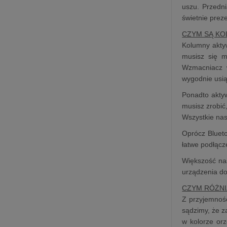
uszu. Przedn
świetnie prez
CZYM SĄ K
Kolumny aktyw
musisz się m
Wzmacniacz w
wygodnie usią
Ponadto aktyw
musisz zrobić
Wszystkie nas
Oprócz Blueto
łatwe podłącz
Większość na
urządzenia d
CZYM RÓŻNI
Z przyjemnoś
sądzimy, że 
w kolorze or