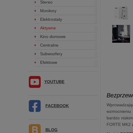
Stereo
Monitory
Elektrostaty
Aktywne
Kino domowe
Centralne
Subwoofery
Efektowe
YOUTUBE
Bezprzew
Wprowadzając
FACEBOOK
wzmocnieniu 
bardzo niskim
FORTE MK2 zap
BLOG