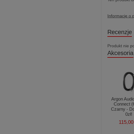
Informacje o 
Recenzje
Produkt nie p
Akcesoria
Argon Audi
Connect (
Czarny - D
0zł!
115,00