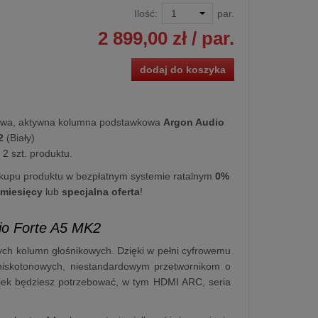
Ilość:
par.
2 899,00 zł
/ par.
dodaj do koszyka
wa, aktywna kolumna podstawkowa
Argon Audio
2
(Biały)
2 szt. produktu.
kupu produktu w bezpłatnym systemie ratalnym
0%
 miesięcy
lub
specjalna oferta
!
io Forte A5 MK2
h kolumn głośnikowych. Dzięki w pełni cyfrowemu
niskotonowych, niestandardowym przetwornikom o
lwiek będziesz potrzebować, w tym HDMI ARC, seria