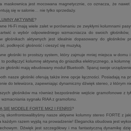
ia maskownica jest mocowana magnetycznie, co oznacza, że nawet po
entują się w salonie… nie tylko sprzedaży.
OLUMNY AKTYWNE
?
ne Hi-Fi mają wiele zalet w porównaniu ze zwykłymi kolumnami pasywn
artwić o wybór odpowiedniego wzmacniacza do swoich głośników,
 głośnikach aktywnych jest idealnie dopasowany do głośników pr
ść, podkręcić głośność i cieszyć się muzyką.
ne głośniki to prostszy system, który zajmuje mniej miejsca w domu i 
, to podłączyć kolumnę aktywną do gniazdka elektrycznego, a kolumnę
ze głośniki mają wbudowany moduł Bluetooth. Sparuj swoje urządzenie
oth nasze głośniki oferują także inne opcje łączności. Posiadają na p
enie do telewizora, zapewniając dynamiczny dźwięk stereo, z którym n
szych głośników ma również bezpośrednie wejście gramofonowe z tył
o wzmacniania sygnału RIAA z gramofonu.
Ą SIĘ MODELE FORTE MK2 I FENRIS
?
cią skonfrontowalibyśmy nasze aktywne kolumny stereo FORTE z jaki
za każdym razem wyjdą na prowadzenie! Elegancka obudowa jest wyko
zechowym. Dźwięk jest szczegółowy i ma fantastyczną dynamikę dzi