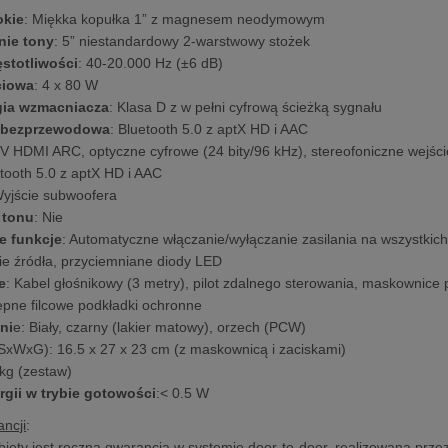
okie
: Miękka kopułka 1” z magnesem neodymowym
nie tony
: 5” niestandardowy 2-warstwowy stożek
ęstotliwości
: 40-20.000 Hz (±6 dB)
ciowa
: 4 x 80 W
gia wzmacniacza
: Klasa D z w pełni cyfrową ścieżką sygnału
 bezprzewodowa
: Bluetooth 5.0 z aptX HD i AAC
TV HDMI ARC, optyczne cyfrowe (24 bity/96 kHz), stereofoniczne wejś
tooth 5.0 z aptX HD i AAC
Wyjście subwoofera
 tonu
: Nie
e funkcje
: Automatyczne włączanie/wyłączanie zasilania na wszystkic
ie źródła, przyciemniane diody LED
e
: Kabel głośnikowy (3 metry), pilot zdalnego sterowania, maskownice
pne filcowe podkładki ochronne
ni
e: Biały, czarny (lakier matowy), orzech (PCW)
SxWxG): 16.5 x 27 x 23 cm (z maskownicą i zaciskami)
 kg (zestaw)
rgii w trybie gotowości
:< 0.5 W
ncji
:
bjęty jest roczną gwarancją w systemie door-to-door, realizowaną prze