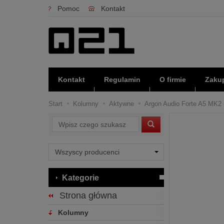
Pomoc
Kontakt
Kontakt
Regulamin
O firmie
Zakup
Start
Kolumny
Aktywne
Argon Audio Forte A5 MK2 (
Wyszukaj
Kategorie
Strona główna
Kolumny