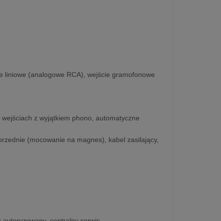
cie liniowe (analogowe RCA), wejście gramofonowe
h wejściach z wyjątkiem phono, automatyczne
 przednie (mocowanie na magnes), kabel zasilający,
z autoryzowany, centralny serwis.