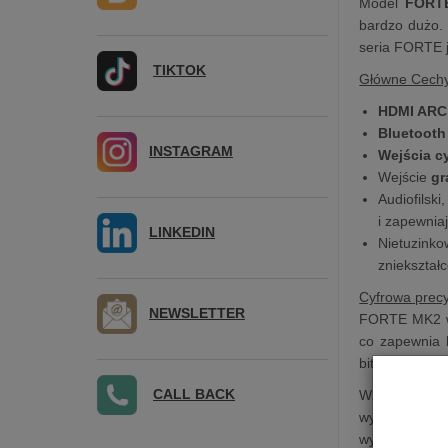
Model
FORT
bardzo dużo. 
seria FORTE j
TIKTOK
Główne Cech
HDMI ARC
Bluetooth
INSTAGRAM
Wejścia c
Wejście
g
Audiofilski
i zapewnia
LINKEDIN
Nietuzin
zniekształ
Cyfrowa precy
NEWSLETTER
FORTE MK2 wyk
co zapewnia 
bitów/96 kHz,
CALL BACK
Wzmacniacz j
wysokotonowe
wydajność z 