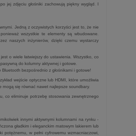
 jej zdjęciu głośniki zachowują piękny wygląd. I
ymi. Jedną z oczywistych korzyści jest to, że nie
 ponieważ wszystkie te elementy są wbudowane.
zez naszych inżynierów, dzięki czemu wystarczy
jest o wiele łatwiejszy do ustawienia. Wszystko, co
 pasywną do kolumny aktywnej i gotowe.
 Bluetooth bezpośrednio z głośnikami i gotowe!
rzykład wejście optyczne lub HDMI, które umożliwia
ie mogą się równać nawet najlepsze soundbary.
u, co eliminuje potrzebę stosowania zewnętrznego
mikolwiek innymi aktywnymi kolumnami na rynku -
ńczona gładkim i eleganckim matowym lakierem lub
ęki potężnemu, w pełni cyfrowemu wzmacniaczowi,