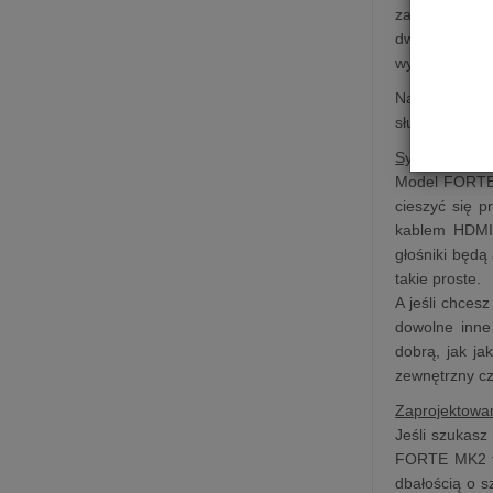
zaprojektowa
dwoma głośni
wyważeniem po
Na szczęście 
słuch, a wszy
System stereo
Model FORTE 
cieszyć się 
kablem HDMI 
głośniki będą
takie proste.
A jeśli chces
dowolne inne
dobrą, jak ja
zewnętrzny cz
Zaprojektowa
Jeśli szukasz
FORTE MK2 to
dbałością o s