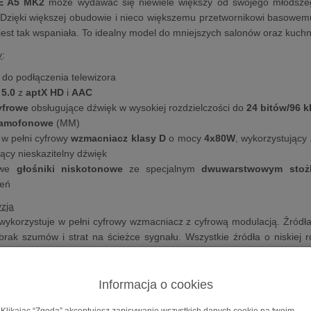
E A5 MK2
może wydawać się niewiele większy od swojego młodszego
Dzięki większej obudowie i nieco większemu przetwornikowi basowemu
est tak wspaniała. To idealny model do mniejszych salonów oraz kuchn
y
:
do podłączenia telewizora
 5.0
z
aptX HD
i
AAC
yfrowe
obsługujące dźwięk w wysokiej rozdzielczości do
24 bitów/96 k
ramofonowe
(MM)
, w pełni cyfrowy
wzmacniacz klasy D
o mocy
4x80W
, wykorzystując
jący nieskazitelny dźwięk
kowe
głośniki niskotonowe
ze specjalnym
dwuwarstwowym stoż
ceń
zja
orzystuje w pełni cyfrowy wzmacniacz z cyfrową modulacją. Źródła c
brak szumów i strat na ścieżce sygnału. Wszystkie źródła o niskiej
 natomiast źródła o wysokiej rozdzielczości do 96 kHz nie są downsam
est wyposażony również w wysokiej klasy cyfrowy procesor dźwięku
Informacja o cookies
 mają własny wzmacniacz. Specjalnie zaprojektowany przetwornik b
ultraniskimi zniekształceniami w krytycznym zakresie średnich to