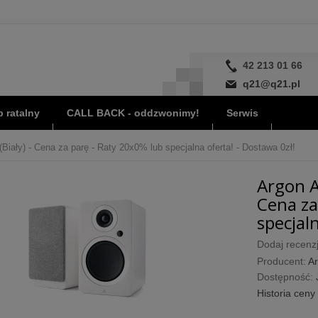
42 213 01 66
q21@q21.pl
 ratalny
CALL BACK - oddzwonimy!
Serwis
Biały) - Cena za parę - Raty 20x0% lub specjalna oferta! - Dostawa 0zł!
Argon A
Cena za
specjaln
Dodaj recenzj
Producent:
Ar
Dostępność:
Historia ceny