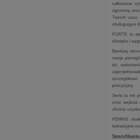
całkowicie c
ogromną moc 4
Twoich uszu. 
obsługujące d
FORTE to pew
dźwięku i wyg
Bardziej eko
swoje pieniąd
do wykonani
zaprojektowa
szczegółowo.
precyzyjny.
Seria ta nie 
oraz wejścia 
chcesz uzyska
FENRIS obsłu
telewizyjne o
Specyfikacja