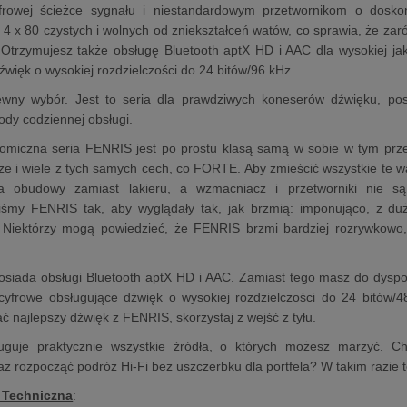
yfrowej ścieżce sygnału i niestandardowym przetwornikom o dosk
 x 80 czystych i wolnych od zniekształceń watów, co sprawia, że zaró
Otrzymujesz także obsługę Bluetooth aptX HD i AAC dla wysokiej jako
źwięk o wysokiej rozdzielczości do 24 bitów/96 kHz.
ny wybór. Jest to seria dla prawdziwych koneserów dźwięku, pos
ody codziennej obsługi.
nomiczna seria FENRIS jest po prostu klasą samą w sobie w tym prz
ze i wiele z tych samych cech, co FORTE. Aby zmieścić wszystkie te wa
a obudowy zamiast lakieru, a wzmacniacz i przetworniki nie
liśmy FENRIS tak, aby wyglądały tak, jak brzmią: imponująco, z du
 Niektórzy mogą powiedzieć, że FENRIS brzmi bardziej rozrywkowo
posiada obsługi Bluetooth aptX HD i AAC. Zamiast tego masz do dyspo
cyfrowe obsługujące dźwięk o wysokiej rozdzielczości do 24 bitów/48
ć najlepszy dźwięk z FENRIS, skorzystaj z wejść z tyłu.
guje praktycznie wszystkie źródła, o których możesz marzyć. C
raz rozpocząć podróż Hi-Fi bez uszczerbku dla portfela? W takim razie
 Techniczna
: