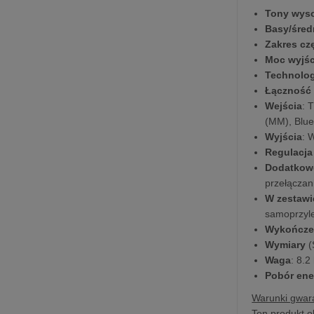
Tony wys
Basy/śred
Zakres cz
Moc wyjś
Technolo
Łączność
Wejścia
: 
(MM), Blue
Wyjścia
: 
Regulacja
Dodatkow
przełączan
W zestawi
samoprzyle
Wykończe
Wymiary
(
Waga
: 8.2
Pobór ene
Warunki gwara
Ten produkt o