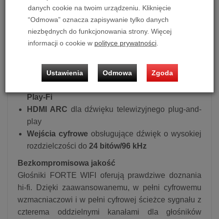
danych cookie na twoim urządzeniu. Kliknięcie
niskotonowy
ze specjalną 2-warstwową
“Odmowa” oznacza zapisywanie tylko danych
membraną i układem silnika o bardzo niskim
niezbędnych do funkcjonowania strony. Więcej
poziomie zniekształceń
informacji o cookie w
polityce prywatności
.
Strumieniowanie Wi-Fi
zapewniające wysoką
jakość dźwięku i łatwość obsługi (
Airplay2,
Spotify Connect, Chromecast
)
Ustawienia
Odmowa
Zgoda
Multiroom
przez
AirPlay 2, Chromecast i DTS
Play-Fi
HDMI ARC
dla dźwięku telewizyjnego plug-and-
play
Wejścia cyfrowe
obsługujące dźwięk o wysokiej
rozdzielczości do
24 bitów/96 kHz
Bezkompromisowa jakość
Głośniki FORTE WIFI oferują prawdziwe doznania
hi-fi. Dzięki zaawansowanemu, w pełni cyfrowemu
wzmacniaczowi i w pełni cyfrowej ścieżce sygnału z
czterema oddzielnymi kanałami dla głośników