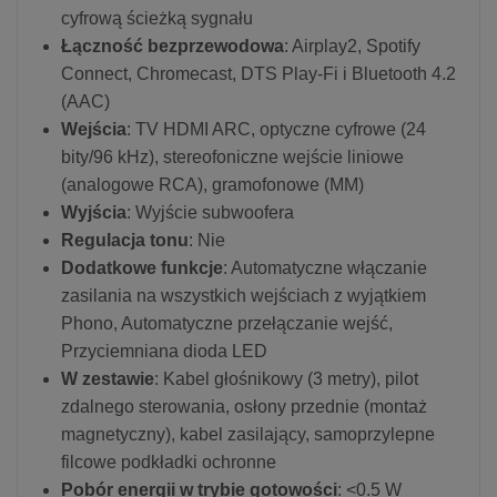
cyfrową ścieżką sygnału
Łączność bezprzewodowa
: Airplay2, Spotify
Connect, Chromecast, DTS Play-Fi i Bluetooth 4.2
(AAC)
Wejścia
: TV HDMI ARC, optyczne cyfrowe (24
bity/96 kHz), stereofoniczne wejście liniowe
(analogowe RCA), gramofonowe (MM)
Wyjścia
: Wyjście subwoofera
Regulacja tonu
: Nie
Dodatkowe funkcje
: Automatyczne włączanie
zasilania na wszystkich wejściach z wyjątkiem
Phono, Automatyczne przełączanie wejść,
Przyciemniana dioda LED
W zestawie
: Kabel głośnikowy (3 metry), pilot
zdalnego sterowania, osłony przednie (montaż
magnetyczny), kabel zasilający, samoprzylepne
filcowe podkładki ochronne
Pobór energii w trybie gotowości
: <0.5 W