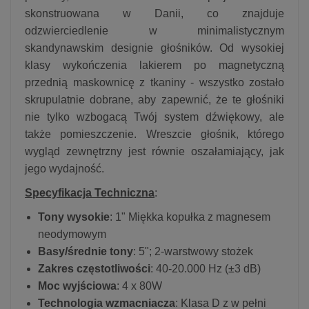
skonstruowana w Danii, co znajduje
odzwierciedlenie w minimalistycznym
skandynawskim designie głośników. Od wysokiej
klasy wykończenia lakierem po magnetyczną
przednią maskownicę z tkaniny - wszystko zostało
skrupulatnie dobrane, aby zapewnić, że te głośniki
nie tylko wzbogacą Twój system dźwiękowy, ale
także pomieszczenie. Wreszcie głośnik, którego
wygląd zewnętrzny jest równie oszałamiający, jak
jego wydajność.
Specyfikacja Techniczna
:
Tony wysokie
: 1" Miękka kopułka z magnesem
neodymowym
Basy/średnie tony
: 5"; 2-warstwowy stożek
Zakres częstotliwości
: 40-20.000 Hz (±3 dB)
Moc wyjściowa
: 4 x 80W
Technologia wzmacniacza
: Klasa D z w pełni