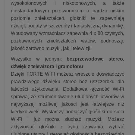
wysokotonowych i niskotonowych, a także
niestandardowym przetwornikom o bardzo niskim
poziomie zniekształceń, głośniki te zapewniają
dźwięk bogaty w szczegóły i fantastyczną dynamikę.
Wbudowany wzmacniacz zapewnia 4 x 80 czystych,
pozbawionych zniekształceń watów, podnosząc
jakość zarówno muzyki, jak i telewizji.
Wszystko w jednym
:
bezprzewodowe stereo,
dźwięk z telewizora i gramofonu
Dzięki FORTE WIFI możesz wreszcie doświadczyć
prawdziwego dźwięku stereo bez uszczerbku dla
łatwości użytkowania. Dodatkowa łączność Wi-Fi
sprawia, że strumieniowanie ulubionych utworów w
najwyższej możliwej jakości jest łatwiejsze niż
kiedykolwiek. Wystarczy podłączyć głośniki do sieci
Wi-Fi i już można słuchać muzyki. Możesz
aktywować głośniki z trybu czuwania, wybrać
ulubione utwory i sterować głośnością bezpośrednio