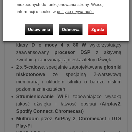
zestaw ten jest idealnym wyborem dla audiofilów
niezbędnych do funkcjonowania strony. Więcej
poszukujących nieskazitelnego dźwięku i
informacji o cookie w
polityce prywatności
.
niezrównanej wygody.
Główne Cechy
:
Ustawienia
Odmowa
Zgoda
Pierwszorzędny i w pełni cyfrowy
wzmacniacz
klasy D o mocy 4 x 80 W
wykorzystujący
zaawansowany
procesor DSP
z aktywną
zwrotnicą zapewniającą nieskazitelny dźwięk
2 x 5-calowe
, specjalnie zaprojektowane
głośniki
niskotonowe
ze specjalną 2-warstwową
membraną i układem silnika o bardzo niskim
poziomie zniekształceń
Strumieniowanie Wi-Fi
zapewniające wysoką
jakość dźwięku i łatwość obsługi (
Airplay2,
Spotify Connect, Chromecast
)
Multiroom
przez
AirPlay 2, Chromecast i DTS
Play-Fi