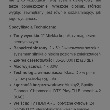
nie tylko wzbogacą Twój system dźwiękowy, ale
także pomieszczenie. Wreszcie głośnik, którego
wygląd zewnętrzny jest równie oszałamiający, jak
jego wydajność.
Specyfikacja Techniczna
:
Tony wysokie
: 1" Miękka kopułka z magnesem
neodymowym
Basy/średnie tony
: 2 x 5"; 2-warstwowy stożek z
systemem silnika o niskim poziomie zniekształceń
Zakres częstotliwości
: 35-20.000 Hz (±3 dB)
Moc wyjściowa
: 4 x 80W
Technologia wzmacniacza
: Klasa D z w pełni
cyfrową ścieżką sygnału
Łączność bezprzewodowa
: Airplay2, Spotify
Connect, Chromecast, DTS Play-Fi i Bluetooth 4.2
(AAC)
Wejścia
: TV HDMI ARC, optyczne cyfrowe (24
bity/96 kHz), stereofoniczne wejście liniowe