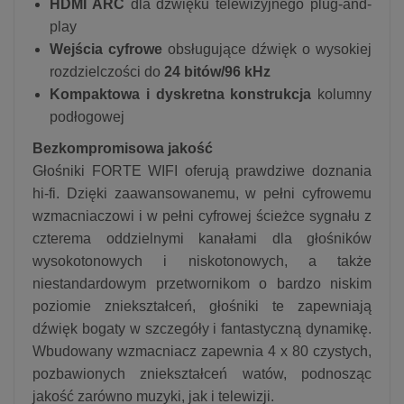
HDMI ARC
dla dźwięku telewizyjnego plug-and-
play
Wejścia cyfrowe
obsługujące dźwięk o wysokiej
rozdzielczości do
24 bitów/96 kHz
Kompaktowa i dyskretna konstrukcja
kolumny
podłogowej
Bezkompromisowa jakość
Głośniki FORTE WIFI oferują prawdziwe doznania
hi-fi. Dzięki zaawansowanemu, w pełni cyfrowemu
wzmacniaczowi i w pełni cyfrowej ścieżce sygnału z
czterema oddzielnymi kanałami dla głośników
wysokotonowych i niskotonowych, a także
niestandardowym przetwornikom o bardzo niskim
poziomie zniekształceń, głośniki te zapewniają
dźwięk bogaty w szczegóły i fantastyczną dynamikę.
Wbudowany wzmacniacz zapewnia 4 x 80 czystych,
pozbawionych zniekształceń watów, podnosząc
jakość zarówno muzyki, jak i telewizji.