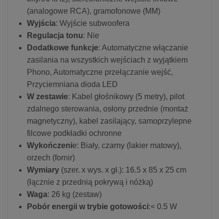
(analogowe RCA), gramofonowe (MM)
Wyjścia
: Wyjście subwoofera
Regulacja tonu
: Nie
Dodatkowe funkcje
: Automatyczne włączanie
zasilania na wszystkich wejściach z wyjątkiem
Phono, Automatyczne przełączanie wejść,
Przyciemniana dioda LED
W zestawie
: Kabel głośnikowy (5 metry), pilot
zdalnego sterowania, osłony przednie (montaż
magnetyczny), kabel zasilający, samoprzylepne
filcowe podkładki ochronne
Wykończeni
e: Biały, czarny (lakier matowy),
orzech (fornir)
Wymiary
(szer. x wys. x gł.): 16.5 x 85 x 25 cm
(łącznie z przednią pokrywą i nóżką)
Waga
: 26 kg (zestaw)
Pobór energii w trybie gotowości
:< 0.5 W