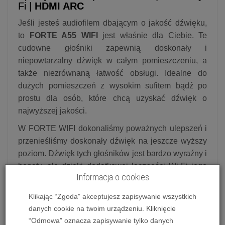
Fi |
HDMI ARC
Jeśli jesteś audiofilem dbającym o jakość dźwięku,
to
FORTE A55 WIFI
jest właśnie dla Ciebie. Te
cudowne głośniki zapewnią doskonały i
niepowtarzalny dźwięk w całym pomieszczeniu, a
także niezrównaną łatwość obsługi. Idealne do
dużych pomieszczeń z wysokim sufitem bądź po
prostu dla osób, które chcą uzyskać dźwięk o
najwyższej jakości.
W FORTE WIFI dokonaliśmy poważnych ulepszeń i
przenieśliśmy doskonały dźwięk na jeszcze wyższy
poziom. Dźwięk tych głośników jest bardzo wyraźny i
bogaty, ale dzięki dodatkowej łączności Wi-Fi jego
Informacja o cookies
jakość podczas bezprzewodowego przesyłania
strumieniowego z urządzenia osiągnie nowy poziom.
Klikając “Zgoda” akceptujesz zapisywanie wszystkich
Wyposażony we wszystkie możliwe złącza -
danych cookie na twoim urządzeniu. Kliknięcie
Airplay2, Spotify Connect, Chromecast i HDMI ARC -
“Odmowa” oznacza zapisywanie tylko danych