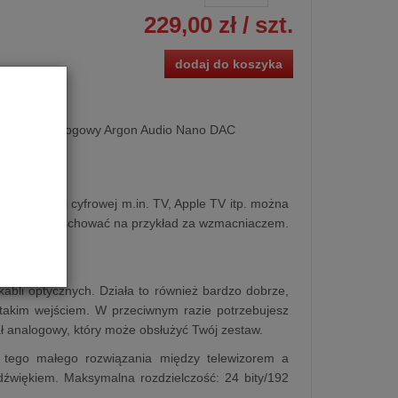
229,00 zł
/ szt.
dodaj do koszyka
cyfrowo-analogowy Argon Audio Nano DAC
sję muzyki cyfrowej m.in. TV, Apple TV itp. można
ięc można go schować na przykład za wzmacniaczem.
tem.
kabli optycznych. Działa to również bardzo dobrze,
takim wejściem. W przeciwnym razie potrzebujesz
ł analogowy, który może obsłużyć Twój zestaw.
 tego małego rozwiązania między telewizorem a
źwiękiem. Maksymalna rozdzielczość: 24 bity/192