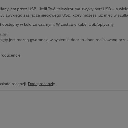
any jest przez USB. Jeśli Twój telewizor ma zwykły port USB – a wi
yć zwykłego zasilacza sieciowego USB, który możesz już mieć w szufla
 dostępny w kolorze czarnym. W zestawie kabel USB/optyczny.
ncji
:
bjęty jest roczną gwarancją w systemie door-to-door, realizowaną prze
producencie
osiada recenzji.
Dodaj recenzję