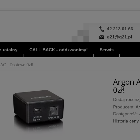
42 213 01 66
q21@q21.pl
 ratalny
CALL BACK - oddzwonimy!
Serwis
AC - Dostawa 0zł!
Argon 
0zł!
Dodaj recenzj
Producent:
Ar
Dostępność:
Historia ceny