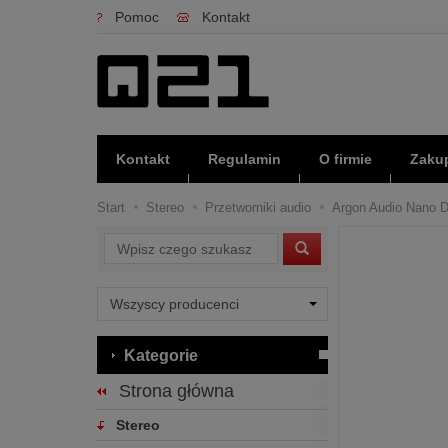
Pomoc
Kontakt
Kontakt
Regulamin
O firmie
Zakup
Start
Stereo
Przetworniki audio
Argon Audio Nano D
Wyszukaj
Kategorie
Strona główna
Stereo