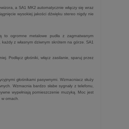
lewizora, a SA1 MK2 automatycznie włączy się wraz
ągnięcie wysokiej jakości dźwięku stereo nigdy nie
 są to ogromne metalowe pudła z zagmatwanym
ów, każdy z własnym dziwnym skrótem na górze. SA1
iej. Podłącz głośniki, włącz zasilanie, sparuj przez
dycyjnymi głośnikami pasywnymi. Wzmacniacz służy
wnych. Wzmacnia bardzo słabe sygnały z telefonu,
sywne wypełniają pomieszczenie muzyką. Moc jest
h w omach.