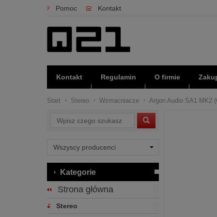
Pomoc
Kontakt
Kontakt
Regulamin
O firmie
Zakup
Start
Stereo
Wzmacniacze
Argon Audio SA1 MK2 (Cz
Wyszukaj
Kategorie
Strona główna
Stereo