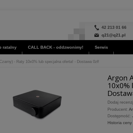
42 213 01 66
q21@q21.pl
 ratalny
CALL BACK - oddzwonimy!
Serwis
arny) - Raty 10x0% lub specjalna oferta! - Dostawa 0zł!
Argon A
10x0% l
Dostawa
Dodaj recenzj
Producent:
Ar
Dostępność:
Historia ceny