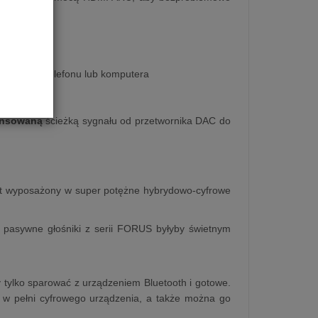
mieniowej z telefonu lub komputera
ansowaną
ścieżką sygnału od przetwornika DAC do
est wyposażony w super potężne hybrydowo-cyfrowe
 pasywne głośniki z serii FORUS byłyby świetnym
y tylko sparować z urządzeniem Bluetooth i gotowe.
o w pełni cyfrowego urządzenia, a także można go