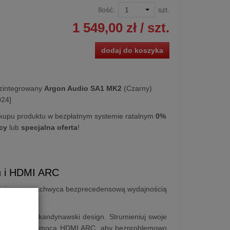
Ilość:
szt.
1 549,00 zł
/ szt.
dodaj do koszyka
zintegrowany
Argon Audio SA1 MK2
(Czarny)
024]
kupu produktu w bezpłatnym systemie ratalnym
0%
cy
lub
specjalna oferta
!
th i HDMI ARC
zmiar oraz zachwyca bezprecedensową wydajnością
woczesny skandynawski design. Strumieniuj swoje
elewizora za pomocą HDMI ARC, aby bezproblemowo