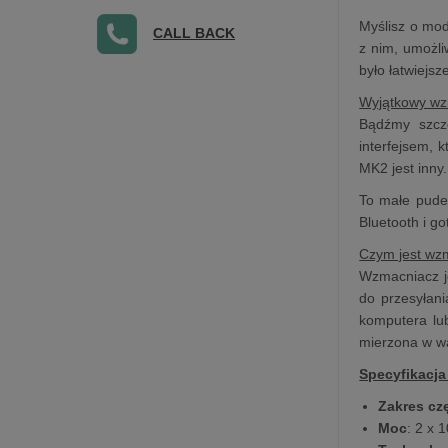
Myślisz o mod
CALL BACK
z nim, umożli
było łatwiejsz
Wyjątkowy w
Bądźmy szcz
interfejsem, 
MK2 jest inny
To małe pudełk
Bluetooth i g
Czym jest wz
Wzmacniacz j
do przesyłan
komputera lu
mierzona w w
Specyfikacja
Zakres cz
Moc
: 2 x 