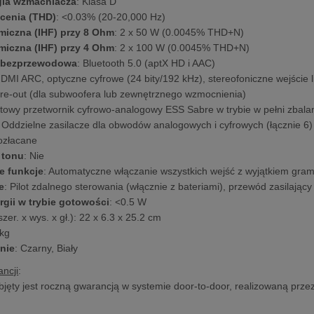
gia wzmacniacza
: Klasa D
łcenia (THD)
: <0.03% (20-20,000 Hz)
iczna (IHF) przy 8 Ohm
: 2 x 50 W (0.0045% THD+N)
iczna (IHF) przy 4 Ohm
: 2 x 100 W (0.0045% THD+N)
 bezprzewodowa
: Bluetooth 5.0 (aptX HD i AAC)
HDMI ARC, optyczne cyfrowe (24 bity/192 kHz), stereofoniczne wejści
Pre-out (dla subwoofera lub zewnętrznego wzmocnienia)
bitowy przetwornik cyfrowo-analogowy ESS Sabre w trybie w pełni zba
: Oddzielne zasilacze dla obwodów analogowych i cyfrowych (łącznie 6)
ozłacane
 tonu
: Nie
e funkcje
: Automatyczne włączanie wszystkich wejść z wyjątkiem gr
e
: Pilot zdalnego sterowania (włącznie z bateriami), przewód zasilający
rgii w trybie gotowości
: <0.5 W
szer. x wys. x gł.): 22 x 6.3 x 25.2 cm
 kg
nie
: Czarny, Biały
ncji
:
bjęty jest roczną gwarancją w systemie door-to-door, realizowaną prze