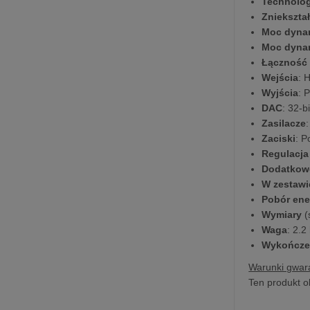
Technolo
Zniekszta
Moc dynam
Moc dynam
Łączność
Wejścia
: 
Wyjścia
: 
DAC
: 32-
Zasilacze
Zaciski
: P
Regulacja
Dodatkow
W zestawi
Pobór ene
Wymiary
(
Waga
: 2.2
Wykończe
Warunki gwara
Ten produkt o