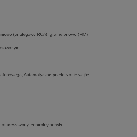
e liniowe (analogowe RCA), gramofonowe (MM)
lansowanym
amofonowego, Automatyczne przełączanie wejść
z autoryzowany, centralny serwis.