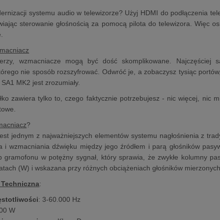
ernizacji systemu audio w telewizorze? Użyj HDMI do podłączenia te
wiając sterowanie głośnością za pomocą pilota do telewizora. Więc osi
e.
zmacniacz
erzy, wzmacniacze mogą być dość skomplikowane. Najczęściej
którego nie sposób rozszyfrować. Odwróć je, a zobaczysz tysiąc port
. SA1 MK2 jest zrozumiały.
o zawiera tylko to, czego faktycznie potrzebujesz - nic więcej, nic mn
otowe.
macniacz
?
est jednym z najważniejszych elementów systemu nagłośnienia z tra
ia i wzmacniania dźwięku między jego źródłem i parą głośników pasy
b gramofonu w potężny sygnał, który sprawia, że zwykłe kolumny pa
atach (W) i wskazana przy różnych obciążeniach głośników mierzonyc
 Techniczna
:
ęstotliwości
: 3-60.000 Hz
100 W