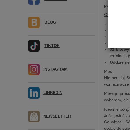
polepszyć jak
Główne Cech
BLOG
Wzmacniac
Wysokiej k
HDMI ARC
Wejście dl
TIKTOK
32-bitowy
terminali 
Oddzielne
INSTAGRAM
Moc
Nie oceniaj 
wzmacniacze 
LINKEDIN
Mówiąc prośc
wyborem, ale 
Idealnie połą
Jeśli jesteś 
NEWSLETTER
Co więcej, S
dodać do sub