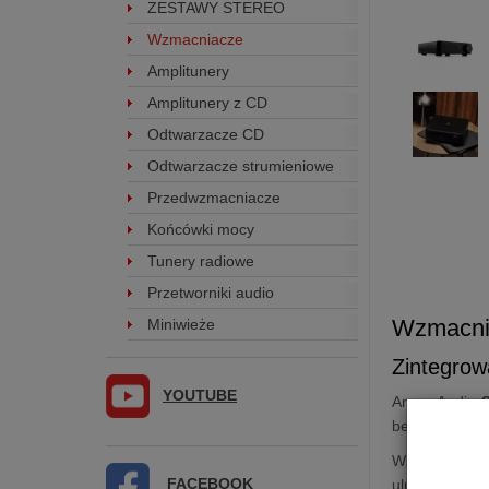
ZESTAWY STEREO
Wzmacniacze
Amplitunery
Amplitunery z CD
Odtwarzacze CD
Odtwarzacze strumieniowe
Przedwzmacniacze
Końcówki mocy
Tunery radiowe
Przetworniki audio
Wzmacn
Miniwieże
Zintegrow
YOUTUBE
Argon Audio
bez względu n
Wnętrze wyko
FACEBOOK
ulubione bit