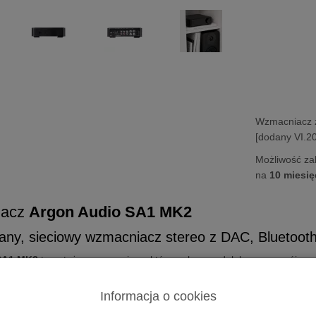
Wzmacniacz 
[dodany VI.2
Możliwość za
na
10 miesię
iacz
Argon Audio SA1 MK2
any, sieciowy wzmacniacz stereo z DAC, Bluetoo
SA1 MK2
to potężny wzmacniacz, który wykracza daleko poza swój ro
a to, do jakich głośników zostanie podłączony.
Informacja o cookies
nane jest z wysokiej jakości komponentów, a obudowa ma piękny, no
y za pomocą wysokiej klasy Bluetooth aptX HD lub podłącz go do t