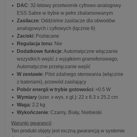
DAC
: 32-bitowy przetwornik cyfrowo-analogowy
ESS Sabre w trybie w pełni zbalansowanym
Zasilacze
: Oddzielne zasilacze dla obwodów
analogowych i cyfrowych (łącznie 6)
Zaciski
: Pozłacane
Regulacja tonu
: Nie
Dodatkowe funkcje
: Automatyczne włączanie
wszystkich wejść z wyjątkiem gramofonowego,
Automatyczne przełączanie wejść
W zestawie
: Pilot zdalnego sterowania (włącznie
z bateriami), przewód zasilający
Pobór energii w trybie gotowości
: <0.5 W
Wymiary
(szer. x wys. x gł.): 22 x 6.3 x 25.2 cm
Waga
: 2.2 kg
Wykończenie
: Czarny, Biały, Niebieski
Warunki gwarancji
:
Ten produkt objęty jest roczną gwarancją w systemie