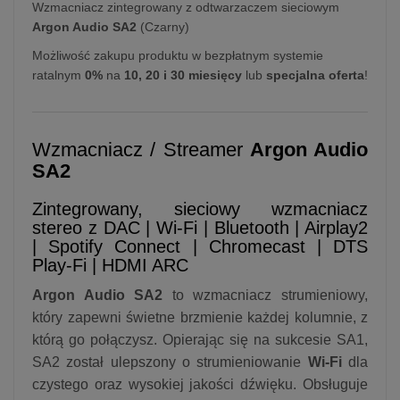
Wzmacniacz zintegrowany z odtwarzaczem sieciowym
Argon Audio SA2
(Czarny)
Możliwość zakupu produktu w bezpłatnym systemie
ratalnym
0%
na
10, 20 i 30 miesięcy
lub
specjalna oferta
!
Wzmacniacz / Streamer
Argon Audio
SA2
Zintegrowany, sieciowy wzmacniacz
stereo z DAC | Wi-Fi | Bluetooth | Airplay2
| Spotify Connect | Chromecast | DTS
Play-Fi | HDMI ARC
Argon Audio SA2
to wzmacniacz strumieniowy,
który zapewni świetne brzmienie każdej kolumnie, z
którą go połączysz. Opierając się na sukcesie SA1,
SA2 został ulepszony o strumieniowanie
Wi-Fi
dla
czystego oraz wysokiej jakości dźwięku. Obsługuje