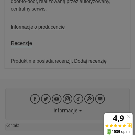
door-to-door, realizowaną przez autoryzowany,
centralny serwis.
Informacje o producencie
Recenzje
Produkt nie posiada recenzji.
Dodaj recenzję
Informacje
Kontakt