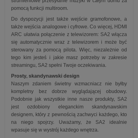
strumieniowe przesyłanie muzyki w całym domu za
pomocą funkcji multiroom.
Do dyspozycji jest także wejście gramofonowe, a
także wejścia analogowe i cyfrowe. Co więcej, HDMI
ARC ułatwia połączenie z telewizorem: SA2 włącza
się automatycznie wraz z telewizorem i może być
sterowany za pomocą pilota. Więc, niezależnie od
tego kim jesteś i jakie masz potrzeby w zakresie
streamingu, SA2 spełni Twoje oczekiwania.
Prosty, skandynawski design
Naszym zdaniem świetny wzmacniacz nie byłby
kompletny bez dobrze wyglądającej obudowy.
Podobnie jak wszystkie inne nasze produkty, SA2
jest ozdobiony eleganckim skandynawskim
designem, który z pewnością zachwyci każdego, kto
na niego spojrzy. Uważamy, że SA2 idealnie
wpasuje się w wystrój każdego wnętrza.