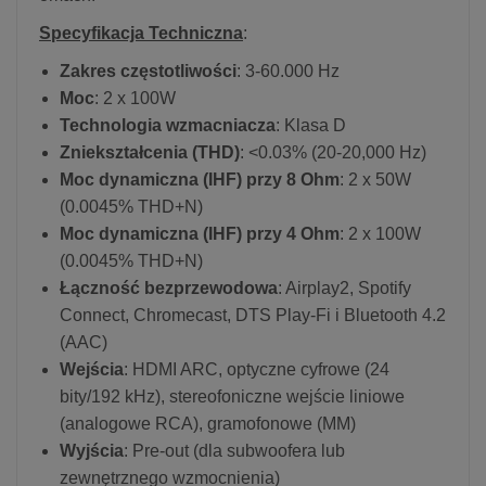
Specyfikacja Techniczna
:
Zakres częstotliwości
: 3-60.000 Hz
Moc
: 2 x 100W
Technologia wzmacniacza
: Klasa D
Zniekształcenia (THD)
: <0.03% (20-20,000 Hz)
Moc dynamiczna (IHF) przy 8 Ohm
: 2 x 50W
(0.0045% THD+N)
Moc dynamiczna (IHF) przy 4 Ohm
: 2 x 100W
(0.0045% THD+N)
Łączność bezprzewodowa
: Airplay2, Spotify
Connect, Chromecast, DTS Play-Fi i Bluetooth 4.2
(AAC)
Wejścia
: HDMI ARC, optyczne cyfrowe (24
bity/192 kHz), stereofoniczne wejście liniowe
(analogowe RCA), gramofonowe (MM)
Wyjścia
: Pre-out (dla subwoofera lub
zewnętrznego wzmocnienia)