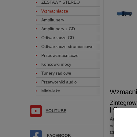
ZESTAWY STEREO
Wzmacniacze
Amplitunery
Amplitunery z CD
Odtwarzacze CD
Odtwarzacze strumieniowe
Przedwzmacniacze
Końcówki mocy
Tunery radiowe
Przetworniki audio
Wzmacni
Miniwieże
Zintegrow
| Chromec
YOUTUBE
Argon Audio
na sukcesie 
Chromecast, 
FACEBOOK