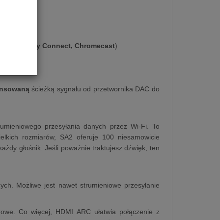
lay2, Spotify Connect, Chromecast
)
ansowaną
ścieżką sygnału od przetwornika DAC do
rumieniowego przesyłania danych przez Wi-Fi. To
ielkich rozmiarów, SA2 oferuje 100 niesamowicie
dy głośnik. Jeśli poważnie traktujesz dźwięk, ten
nych. Możliwe jest nawet strumieniowe przesyłanie
frowe. Co więcej, HDMI ARC ułatwia połączenie z