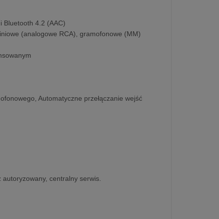
 i Bluetooth 4.2 (AAC)
e liniowe (analogowe RCA), gramofonowe (MM)
lansowanym
amofonowego, Automatyczne przełączanie wejść
z autoryzowany, centralny serwis.