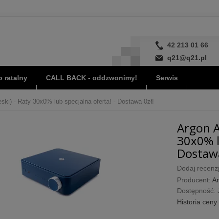
42 213 01 66
q21@q21.pl
 ratalny
CALL BACK - oddzwonimy!
Serwis
ski) - Raty 30x0% lub specjalna oferta! - Dostawa 0zł!
Argon A
30x0% l
Dostawa
Dodaj recenzj
Producent:
Ar
Dostępność:
Historia ceny