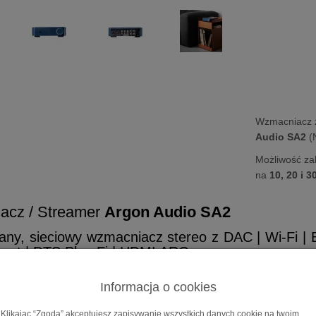
Wzmacniacz 
Audio SA2
(N
Możliwość za
na
10, 20 i 3
acz / Streamer
Argon Audio SA2
any, sieciowy wzmacniacz stereo z DAC | Wi-Fi | Bl
ast | DTS Play-Fi | HDMI ARC
 SA2
to wzmacniacz strumieniowy, który zapewni świetne brzmienie każ
Informacja o cookies
SA1, SA2 został ulepszony o strumieniowanie
Wi-Fi
dla czystego or
Spotify Connect i DTS Play-Fi
. Podobnie jak SA1 MK2, posiada ró
Klikając “Zgoda” akceptujesz zapisywanie wszystkich danych cookie na twoim