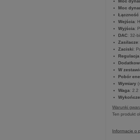
Moc dynam
Moc dynam
Łączność
Wejścia
: 
Wyjścia
: 
DAC
: 32-
Zasilacze
Zaciski
: P
Regulacja
Dodatkow
W zestawi
Pobór ene
Wymiary
(
Waga
: 2.2
Wykończe
Warunki gwara
Ten produkt o
Informacje o 