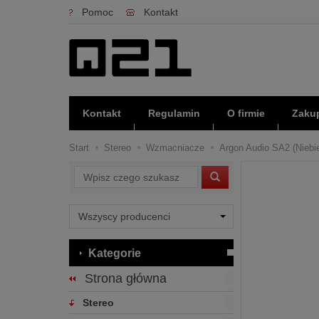
Pomoc
Kontakt
Kontakt
Regulamin
O firmie
Zakup
Start
Stereo
Wzmacniacze
Argon Audio SA2 (Niebie
Wyszukaj
Kategorie
Strona główna
Stereo