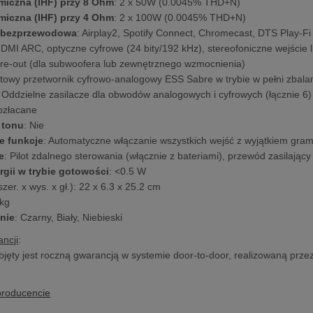
iczna (IHF) przy 8 Ohm
: 2 x 50W (0.0045% THD+N)
iczna (IHF) przy 4 Ohm
: 2 x 100W (0.0045% THD+N)
 bezprzewodowa
: Airplay2, Spotify Connect, Chromecast, DTS Play-Fi
HDMI ARC, optyczne cyfrowe (24 bity/192 kHz), stereofoniczne wejści
Pre-out (dla subwoofera lub zewnętrznego wzmocnienia)
bitowy przetwornik cyfrowo-analogowy ESS Sabre w trybie w pełni zba
: Oddzielne zasilacze dla obwodów analogowych i cyfrowych (łącznie 6)
ozłacane
 tonu
: Nie
e funkcje
: Automatyczne włączanie wszystkich wejść z wyjątkiem gr
e
: Pilot zdalnego sterowania (włącznie z bateriami), przewód zasilający
rgii w trybie gotowości
: <0.5 W
szer. x wys. x gł.): 22 x 6.3 x 25.2 cm
 kg
nie
: Czarny, Biały, Niebieski
ncji
:
bjęty jest roczną gwarancją w systemie door-to-door, realizowaną prze
producencie