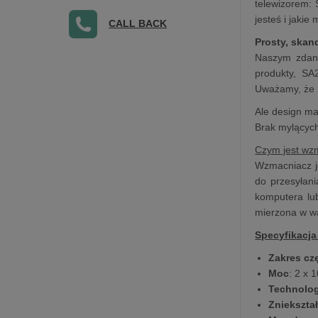
telewizorem: 
jesteś i jaki
CALL BACK
Prosty, ska
Naszym zdani
produkty, SA
Uważamy, że S
Ale design ma
Brak mylących 
Czym jest wz
Wzmacniacz j
do przesyłan
komputera lu
mierzona w w
Specyfikacja
Zakres cz
Moc
: 2 x
Technolo
Zniekszta