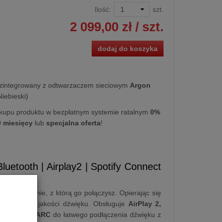
Ilość:
szt.
2 099,00 zł
/ szt.
dodaj do koszyka
zintegrowany z odtwarzaczem sieciowym
Argon
iebieski)
kupu produktu w bezpłatnym systemie ratalnym
0%
0 miesięcy
lub
specjalna oferta
!
uetooth | Airplay2 | Spotify Connect
dej kolumnie, z którą go połączysz. Opierając się
az wysokiej jakości dźwięku. Obsługuje
AirPlay 2,
wnież
HDMI ARC
do łatwego podłączenia dźwięku z