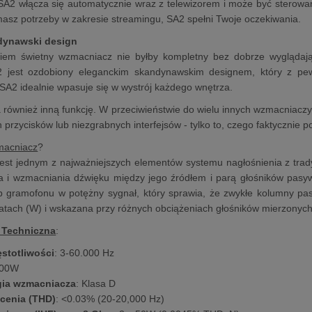
SA2 włącza się automatycznie wraz z telewizorem i może być sterowan
e masz potrzeby w zakresie streamingu, SA2 spełni Twoje oczekiwania.
ndynawski design
em świetny wzmacniacz nie byłby kompletny bez dobrze wyglądają
2 jest ozdobiony eleganckim skandynawskim designem, który z pew
A2 idealnie wpasuje się w wystrój każdego wnętrza.
 również inną funkcję. W przeciwieństwie do wielu innych wzmacniaczy,
przycisków lub niezgrabnych interfejsów - tylko to, czego faktycznie po
macniacz
?
est jednym z najważniejszych elementów systemu nagłośnienia z tra
ia i wzmacniania dźwięku między jego źródłem i parą głośników pasy
b gramofonu w potężny sygnał, który sprawia, że zwykłe kolumny pa
atach (W) i wskazana przy różnych obciążeniach głośników mierzonyc
 Techniczna
:
ęstotliwości
: 3-60.000 Hz
 100W
gia wzmacniacza
: Klasa D
łcenia (THD)
: <0.03% (20-20,000 Hz)