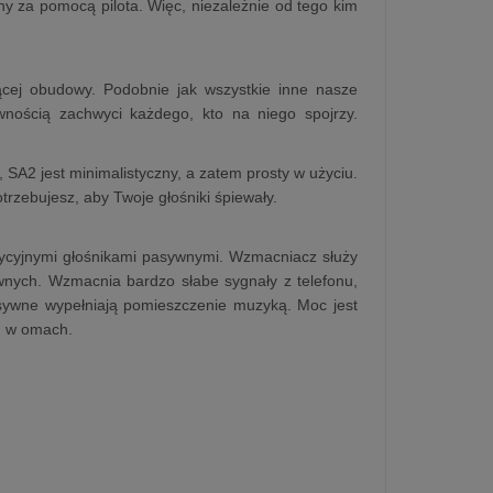
y za pomocą pilota. Więc, niezależnie od tego kim
cej obudowy. Podobnie jak wszystkie inne nasze
nością zachwyci każdego, kto na niego spojrzy.
 SA2 jest minimalistyczny, a zatem prosty w użyciu.
trzebujesz, aby Twoje głośniki śpiewały.
dycyjnymi głośnikami pasywnymi. Wzmacniacz służy
wnych. Wzmacnia bardzo słabe sygnały z telefonu,
sywne wypełniają pomieszczenie muzyką. Moc jest
h w omach.