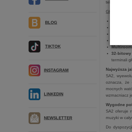
telewizora, a
Główne Cech
Wzmacniac
BLOG
Strumieni
HDMI ARC
Wejście dl
TIKTOK
Multiroom
32-bitowy
terminali 
Najwyższa j
INSTAGRAM
SA2, wyewolu
oznacza, że 
mocnych watów
LINKEDIN
wzmacniacz je
Wygodne poł
SA2 oferuje r
muzyki w cał
NEWSLETTER
Do dyspozycj