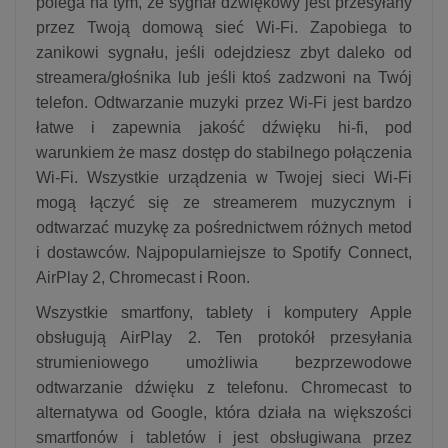
polega na tym, że sygnał dźwiękowy jest przesyłany
przez Twoją domową sieć Wi-Fi. Zapobiega to
zanikowi sygnału, jeśli odejdziesz zbyt daleko od
streamera/głośnika lub jeśli ktoś zadzwoni na Twój
telefon. Odtwarzanie muzyki przez Wi-Fi jest bardzo
łatwe i zapewnia jakość dźwięku hi-fi, pod
warunkiem że masz dostęp do stabilnego połączenia
Wi-Fi. Wszystkie urządzenia w Twojej sieci Wi-Fi
mogą łączyć się ze streamerem muzycznym i
odtwarzać muzykę za pośrednictwem różnych metod
i dostawców. Najpopularniejsze to Spotify Connect,
AirPlay 2, Chromecast i Roon.
Wszystkie smartfony, tablety i komputery Apple
obsługują AirPlay 2. Ten protokół przesyłania
strumieniowego umożliwia bezprzewodowe
odtwarzanie dźwięku z telefonu. Chromecast to
alternatywa od Google, która działa na większości
smartfonów i tabletów i jest obsługiwana przez