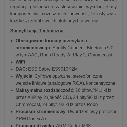
regulacji głośności i zastosowaniu wysokiej klasy
komponentów możesz mieć pewność, że usłyszysz
każdy szczegół swoich ulubionych utworów.
Specyfikacja Techniczna
:
Obsługiwane formaty przesyłania
strumieniowego
: Spotify Connect, Bluetooth 5.0
w tym AAC, Roon Ready, AirPlay 2, Chromecast
WiFi
DAC
: ESS Sabre ES9010K2M
Wyjścia
: Cyfrowe optyczne, stereofoniczne
wejście liniowe (analogowe RCA), koncentryczne
Maksymalna rozdzielczość
: 16 bitów/44.1 kHz
przez AirPlay 2 (jakość CD), 24 bity/96 kHz przez
Chromecast, 24 bity/192 kHz przez Roon
Procesor strumieniowy
: Dwurdzeniowy procesor
ARM Cortex A7
Procesor dźwięku
: ARM Cortex M33