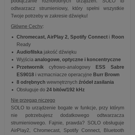
podłączanie różnorodnych urządzeń. SOLO to
odtwarzacz strumieniowy, który spełni wszystkie
Twoje potrzeby w zakresie dźwięku!
Główne Cechy
:
Chromecast, AirPlay 2, Spotify Connect
i
Roon
Ready
Audiofilska
jakość dźwięku
Wyjścia
analogowe, optyczne i koncentryczne
Przetwornik
cyfrowo-analogowy
ESS Sabre
ES9018
i wzmacniacze operacyjne
Burr Brown
8 odrębnych
wewnętrznych
źródeł zasilania
Obsługuje do
24 bitów/192 kHz
Nie przegap niczego
SOLO to urządzenie bogate w funkcje, przy którym
nie potrzebujesz dodatkowego odtwarzacza
strumieniowego. Fajnie, prawda? SOLO obsługuje
AirPlay2, Chromecast, Spotify Connect, Bluetooth