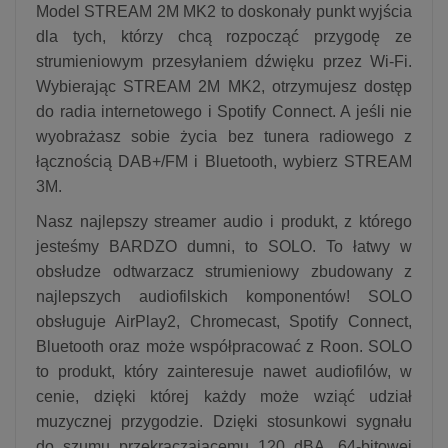
Model STREAM 2M MK2 to doskonały punkt wyjścia
dla tych, którzy chcą rozpocząć przygodę ze
strumieniowym przesyłaniem dźwięku przez Wi-Fi.
Wybierając STREAM 2M MK2, otrzymujesz dostęp
do radia internetowego i Spotify Connect. A jeśli nie
wyobrażasz sobie życia bez tunera radiowego z
łącznością DAB+/FM i Bluetooth, wybierz STREAM
3M.
Nasz najlepszy streamer audio i produkt, z którego
jesteśmy BARDZO dumni, to SOLO. To łatwy w
obsłudze odtwarzacz strumieniowy zbudowany z
najlepszych audiofilskich komponentów! SOLO
obsługuje AirPlay2, Chromecast, Spotify Connect,
Bluetooth oraz może współpracować z Roon. SOLO
to produkt, który zainteresuje nawet audiofilów, w
cenie, dzięki której każdy może wziąć udział
muzycznej przygodzie. Dzięki stosunkowi sygnału
do szumu przekraczającemu 120 dBA, 64-bitowej