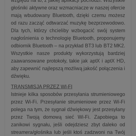
względu na to, z jakiej aplikacji pochodzi. Wszystkie
głośniki aktywne oraz wzmacniacze w naszej ofercie
mają wbudowany Bluetooth, dzięki czemu możesz
od razu zacząć odtwarzać muzykę bezprzewodowo.
Dla tych, którzy chcieliby wzbogacić swój system
nagłośnienia o technologię Bluetooth, proponujemy
odbiornik Bluetooth – na przykład BT3 lub BT2 MK2.
Wszystkie nasze produkty wykorzystują bardziej
zaawansowane protokoły, takie jak aptX i aptX HD,
aby zapewnić najlepszą możliwą jakość połączenia i
dźwięku.
TRANSMISJA PRZEZ WI-FI
Istnieje kilka sposobów przesyłania strumieniowego
przez Wi-Fi. Przesyłanie strumieniowe przez Wi-Fi
polega na tym, że sygnał dźwiękowy jest przesyłany
przez Twoją domową sieć Wi-Fi. Zapobiega to
zanikowi sygnału, jeśli odejdziesz zbyt daleko od
streamera/głośnika lub jeśli ktoś zadzwoni na Twój