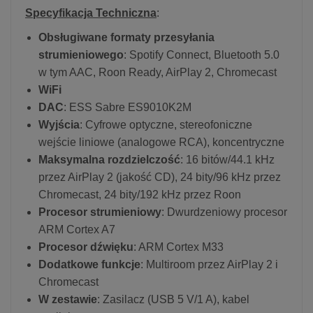
Specyfikacja Techniczna
:
Obsługiwane formaty przesyłania
strumieniowego
: Spotify Connect, Bluetooth 5.0
w tym AAC, Roon Ready, AirPlay 2, Chromecast
WiFi
DAC
: ESS Sabre ES9010K2M
Wyjścia
: Cyfrowe optyczne, stereofoniczne
wejście liniowe (analogowe RCA), koncentryczne
Maksymalna rozdzielczość
: 16 bitów/44.1 kHz
przez AirPlay 2 (jakość CD), 24 bity/96 kHz przez
Chromecast, 24 bity/192 kHz przez Roon
Procesor strumieniowy
: Dwurdzeniowy procesor
ARM Cortex A7
Procesor dźwięku
: ARM Cortex M33
Dodatkowe funkcje
: Multiroom przez AirPlay 2 i
Chromecast
W zestawie
: Zasilacz (USB 5 V/1 A), kabel