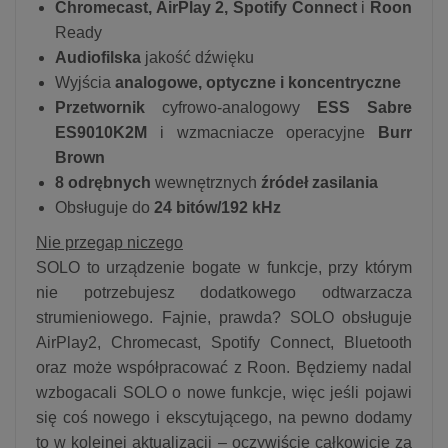
Chromecast, AirPlay 2, Spotify Connect
i
Roon
Ready
Audiofilska
jakość dźwięku
Wyjścia
analogowe, optyczne i koncentryczne
Przetwornik
cyfrowo-analogowy
ESS Sabre
ES9010K2M
i wzmacniacze operacyjne
Burr
Brown
8 odrębnych
wewnętrznych
źródeł zasilania
Obsługuje do
24 bitów/192 kHz
Nie przegap niczego
SOLO to urządzenie bogate w funkcje, przy którym
nie potrzebujesz dodatkowego odtwarzacza
strumieniowego. Fajnie, prawda? SOLO obsługuje
AirPlay2, Chromecast, Spotify Connect, Bluetooth
oraz może współpracować z Roon. Będziemy nadal
wzbogacali SOLO o nowe funkcje, więc jeśli pojawi
się coś nowego i ekscytującego, na pewno dodamy
to w kolejnej aktualizacji – oczywiście całkowicie za