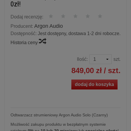
0zł!
Dodaj recenzję:
Argon Audio
Producent:
Dostępność:
Jest dostępny, dostawa 1-2 dni robocze.
Historia ceny
Ilość:
szt.
849,00 zł
/ szt.
dodaj do koszyka
Odtwarzacz strumieniowy Argon Audio Solo (Czarny)
Możliwość zakupu produktu w bezpłatnym systemie
ratalnym
0%
na
10 lub 20 miesięcy
lub
specjalna oferta
!