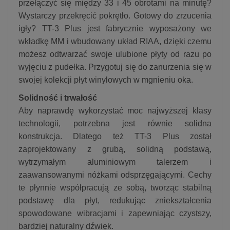
przełączyć się między 33 i 45 obrotami na minutę?
Wystarczy przekręcić pokrętło. Gotowy do zrzucenia
igły? TT-3 Plus jest fabrycznie wyposażony we
wkładkę MM i wbudowany układ RIAA, dzięki czemu
możesz odtwarzać swoje ulubione płyty od razu po
wyjęciu z pudełka. Przygotuj się do zanurzenia się w
swojej kolekcji płyt winylowych w mgnieniu oka.
Solidność i trwałość
Aby naprawdę wykorzystać moc najwyższej klasy
technologii, potrzebna jest równie solidna
konstrukcja. Dlatego też TT-3 Plus został
zaprojektowany z grubą, solidną podstawą,
wytrzymałym aluminiowym talerzem i
zaawansowanymi nóżkami odsprzęgającymi. Cechy
te płynnie współpracują ze sobą, tworząc stabilną
podstawę dla płyt, redukując zniekształcenia
spowodowane wibracjami i zapewniając czystszy,
bardziej naturalny dźwięk.