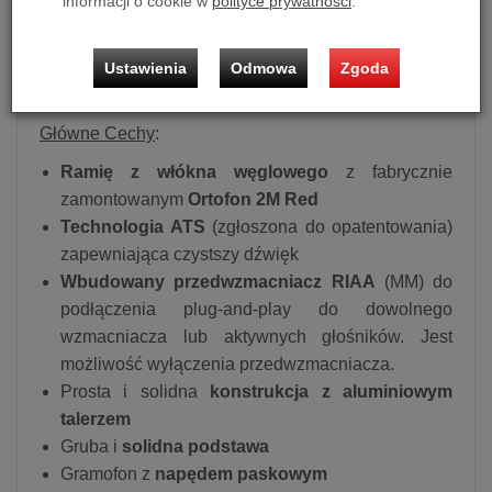
informacji o cookie w
polityce prywatności
.
wytrzymałość. Dodatkowo, dzięki wbudowanemu
przedwzmacniaczowi RIAA, konfiguracja jest
niezwykle prosta - wystarczy tylko podłączyć
Ustawienia
Odmowa
Zgoda
aktywne głośniki lub wzmacniacz.
Główne Cechy
:
Ramię z włókna węglowego
z fabrycznie
zamontowanym
Ortofon 2M Red
Technologia ATS
(zgłoszona do opatentowania)
zapewniająca czystszy dźwięk
Wbudowany przedwzmacniacz RIAA
(MM) do
podłączenia plug-and-play do dowolnego
wzmacniacza lub aktywnych głośników. Jest
możliwość wyłączenia przedwzmacniacza.
Prosta i solidna
konstrukcja z aluminiowym
talerzem
Gruba i
solidna podstawa
Gramofon z
napędem paskowym