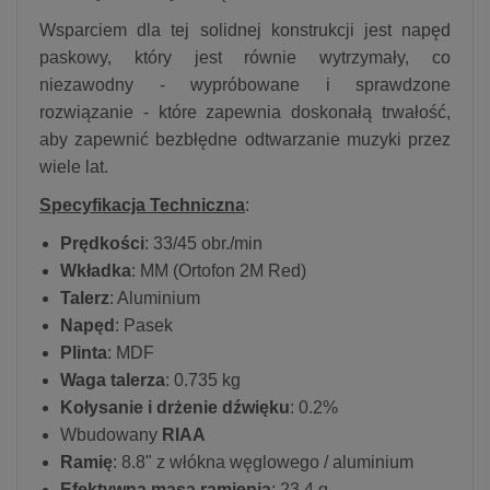
Wsparciem dla tej solidnej konstrukcji jest napęd
paskowy, który jest równie wytrzymały, co
niezawodny - wypróbowane i sprawdzone
rozwiązanie - które zapewnia doskonałą trwałość,
aby zapewnić bezbłędne odtwarzanie muzyki przez
wiele lat.
Specyfikacja Techniczna
:
Prędkości
: 33/45 obr./min
Wkładka
: MM (Ortofon 2M Red)
Talerz
: Aluminium
Napęd
: Pasek
Plinta
: MDF
Waga talerza
: 0.735 kg
Kołysanie i drżenie dźwięku
: 0.2%
Wbudowany
RIAA
Ramię
: 8.8" z włókna węglowego / aluminium
Efektywna masa ramienia
: 23.4 g