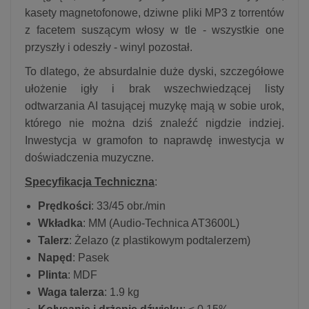
kasety magnetofonowe, dziwne pliki MP3 z torrentów
z facetem suszącym włosy w tle - wszystkie one
przyszły i odeszły - winyl pozostał.
To dlatego, że absurdalnie duże dyski, szczegółowe
ułożenie igły i brak wszechwiedzącej listy
odtwarzania AI tasującej muzykę mają w sobie urok,
którego nie można dziś znaleźć nigdzie indziej.
Inwestycja w gramofon to naprawdę inwestycja w
doświadczenia muzyczne.
Specyfikacja Techniczna
:
Prędkości
: 33/45 obr./min
Wkładka
: MM (Audio-Technica AT3600L)
Talerz
: Żelazo (z plastikowym podtalerzem)
Napęd
: Pasek
Plinta
: MDF
Waga talerza
: 1.9 kg