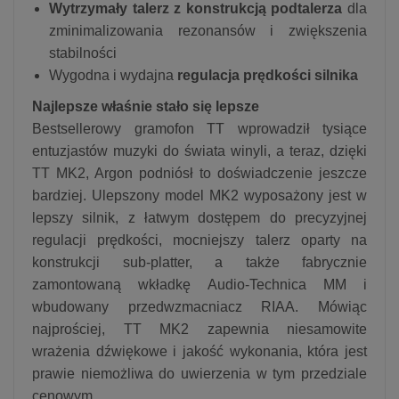
Wytrzymały talerz z konstrukcją podtalerza
dla
zminimalizowania rezonansów i zwiększenia
stabilności
Wygodna i wydajna
regulacja prędkości silnika
Najlepsze właśnie stało się lepsze
Bestsellerowy gramofon TT wprowadził tysiące
entuzjastów muzyki do świata winyli, a teraz, dzięki
TT MK2, Argon podniósł to doświadczenie jeszcze
bardziej. Ulepszony model MK2 wyposażony jest w
lepszy silnik, z łatwym dostępem do precyzyjnej
regulacji prędkości, mocniejszy talerz oparty na
konstrukcji sub-platter, a także fabrycznie
zamontowaną wkładkę Audio-Technica MM i
wbudowany przedwzmacniacz RIAA. Mówiąc
najprościej, TT MK2 zapewnia niesamowite
wrażenia dźwiękowe i jakość wykonania, która jest
prawie niemożliwa do uwierzenia w tym przedziale
cenowym.