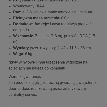
Kołysanie i drżenie dźwięku
: ≤ 0.15%
Wbudowany
RIAA
Ramię
: 8.6"-calowe ramię tonowe z aluminium
Efektywna masa ramienia
: 8.0 g
Dodatkowe funkcje
: Łatwa regulacja prędkości
od spodu
W zestawie
: Zasilacz (1.8 m), przewód RCA (1.5
m)
Wymiary
(szer. x wys. x gł.): 42 x 11.5 x 36 cm
Waga
: 6 kg
*płyty winylowe i inne urządzenia widoczne na
zdjęciach nie należą do kompletu
Warunki gwarancji
:
Ten produkt objęty jest roczną gwarancją w systemie
door-to-door, realizowaną przez autoryzowany,
centralny serwis.