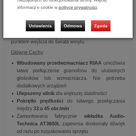
niezbędnych do funkcjonowania strony. Więcej
obsługą, doskonałą konstrukcją i jakością dźwięku,
informacji o cookie w
polityce prywatności
.
która konkuruje z trzykrotnie droższymi modelami.
Dzięki wbudowanemu przedwzmacniaczowi RIAA,
Ustawienia
Odmowa
Zgoda
jest on kompatybilny z dowolnym wzmacniaczem lub
aktywnymi kolumnami, co czyni go idealnym
punktem wejścia do świata winylu.
Główne Cechy
:
Wbudowany przedwzmacniacz RIAA
umożliwia
łatwe podłączenie gramofonu do ulubionych
głośników lub wzmacniacza. Nie potrzeba
dodatkowych urządzeń
Ulepszony silnik
dla większej stabilności
Pokrętło prędkości
do łatwego przełączania
między
33 a 45 obr./min
Zamontowana fabrycznie
wkładka Audio-
Technica AT3600L
zapewnia doskonały dźwięk
od razu po rozpakowaniu sprzętu