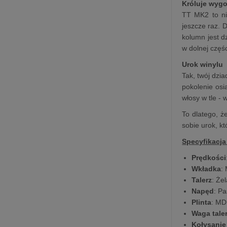
Króluje wyg
TT MK2 to ni
jeszcze raz. 
kolumn jest d
w dolnej częśc
Urok winylu
Tak, twój dzi
pokolenie osi
włosy w tle - 
To dlatego, ż
sobie urok, k
Specyfikacja
Prędkości
Wkładka
:
Talerz
: Że
Napęd
: P
Plinta
: M
Waga tale
Kołysanie