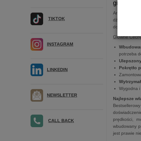
gramofon
Argon
TT MK
TIKTOK
dźwięku, któ
dowolnym wzm
Główne Cech
INSTAGRAM
Wbudowan
potrzeba 
Ulepszony
Pokrętło 
LINKEDIN
Zamontowa
Wytrzymały
Wygodna i
NEWSLETTER
Najlepsze wła
Bestsellerow
doświadczenie
prędkości, m
CALL BACK
wbudowany pr
jest prawie n