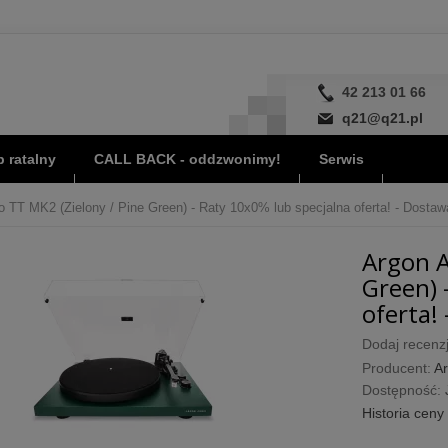
42 213 01 66
q21@q21.pl
 ratalny
CALL BACK - oddzwonimy!
Serwis
o TT MK2 (Zielony / Pine Green) - Raty 10x0% lub specjalna oferta! - Dostaw
Argon A
Green) 
oferta! 
Dodaj recenzj
Producent:
Ar
Dostępność:
Historia ceny