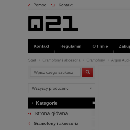
Pomoc
Kontakt
Kontakt
Regulamin
O firmie
Zakup
Start
Gramofony i akcesoria
Gramofony
Argon Audi
Wyszukaj
Kategorie
Strona główna
Gramofony i akcesoria