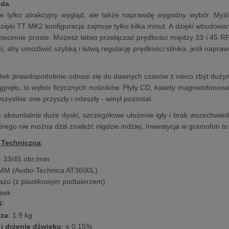
oda
e tylko atrakcyjny wygląd, ale także naprawdę wygodny wybór. Myśl
Dzięki TT MK2 konfiguracja zajmuje tylko kilka minut. A dzięki wbud
ziecinnie proste. Możesz łatwo przełączać prędkości między 33 i 45 
i, aby umożliwić szybką i łatwą regulację prędkości silnika, jeśli napr
adek prawdopodobnie odnosi się do dawnych czasów z nieco zbyt dużym e
ągnęło, to wybór fizycznych nośników. Płyty CD, kasety magnetofonow
wszystkie one przyszły i odeszły - winyl pozostał.
e absurdalnie duże dyski, szczegółowe ułożenie igły i brak wszechwied
tórego nie można dziś znaleźć nigdzie indziej. Inwestycja w gramofon
 Techniczna
:
: 33/45 obr./min
 MM (Audio-Technica AT3600L)
lazo (z plastikowym podtalerzem)
asek
DF
rza
: 1.9 kg
 i drżenie dźwięku
: ≤ 0.15%