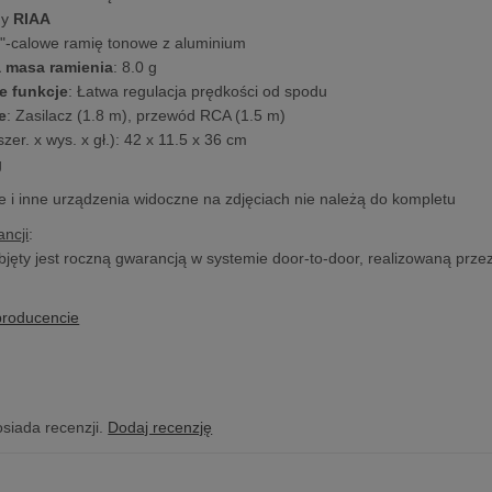
ny
RIAA
6"-calowe ramię tonowe z aluminium
 masa ramienia
: 8.0 g
e funkcje
: Łatwa regulacja prędkości od spodu
e
: Zasilacz (1.8 m), przewód RCA (1.5 m)
szer. x wys. x gł.): 42 x 11.5 x 36 cm
g
we i inne urządzenia widoczne na zdjęciach nie należą do kompletu
ncji
:
bjęty jest roczną gwarancją w systemie door-to-door, realizowaną prze
producencie
osiada recenzji.
Dodaj recenzję