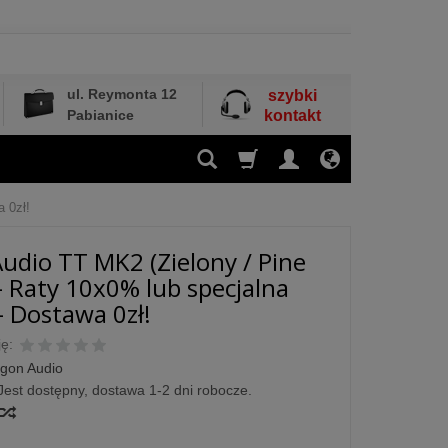
ul. Reymonta 12
szybki
Pabianice
kontakt
a 0zł!
udio TT MK2 (Zielony / Pine
- Raty 10x0% lub specjalna
- Dostawa 0zł!
ę:
gon Audio
Jest dostępny, dostawa 1-2 dni robocze.