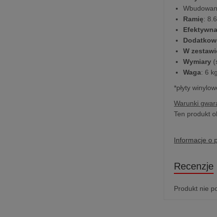
Wbudowa
Ramię
: 8.
Efektywna
Dodatkow
W zestawi
Wymiary
(
Waga
: 6 k
*płyty winylo
Warunki gwara
Ten produkt o
Informacje o 
Recenzje
Produkt nie p