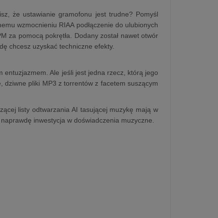
isz, że ustawianie gramofonu jest trudne? Pomyśl
owanemu wzmocnieniu RIAA podłączenie do ulubionych
RPM za pomocą pokrętła. Dodany został nawet otwór
awdę chcesz uzyskać techniczne efekty.
ntuzjazmem. Ale jeśli jest jedna rzecz, którą jego
e, dziwne pliki MP3 z torrentów z facetem suszącym
zącej listy odtwarzania AI tasującej muzykę mają w
 to naprawdę inwestycja w doświadczenia muzyczne.