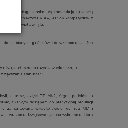
z łatwą obsługą, doskonałą konstrukcją i jakością
 przedwzmacniaczowi RIAA, jest on kompatybilny z
jścia do świata winylu.
u do ulubionych głośników lub wzmacniacza. Nie
 dźwięk od razu po rozpakowaniu sprzętu
zwiększenia stabilności
nyli, a teraz, dzięki TT MK2, Argon podniósł to
lnik, z łatwym dostępem do precyzyjnej regulacji
rycznie zamontowaną wkładkę Audio-Technica MM i
te wrażenia dźwiękowe i jakość wykonania, która