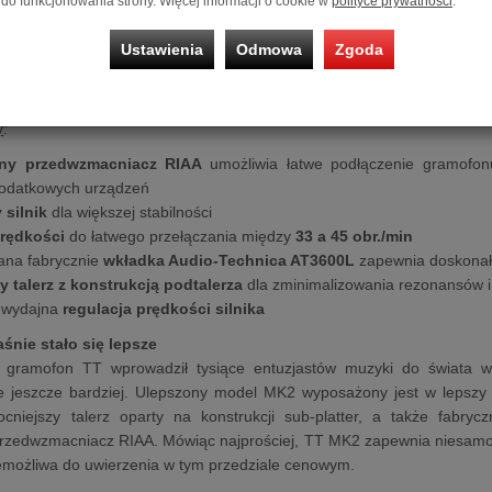
do funkcjonowania strony. Więcej informacji o cookie w
polityce prywatności
.
owym Argon Audio
TT MK2
2
to gramofon plug-and-play o najlepszym stosunku jakości do ceny, 
Ustawienia
Odmowa
Zgoda
ra konkuruje z trzykrotnie droższymi modelami. Dzięki wbudowanemu
acniaczem lub aktywnymi kolumnami, co czyni go idealnym punktem we
y
:
y przedwzmacniacz RIAA
umożliwia łatwe podłączenie gramofon
dodatkowych urządzeń
 silnik
dla większej stabilności
prędkości
do łatwego przełączania między
33 a 45 obr./min
na fabrycznie
wkładka Audio-Technica AT3600L
zapewnia doskonały
 talerz z konstrukcją podtalerza
dla zminimalizowania rezonansów i 
 wydajna
regulacja prędkości silnika
śnie stało się lepsze
y gramofon TT wprowadził tysiące entuzjastów muzyki do świata wi
 jeszcze bardziej. Ulepszony model MK2 wyposażony jest w lepszy si
ocniejszy talerz oparty na konstrukcji sub-platter, a także fab
zedwzmacniacz RIAA. Mówiąc najprościej, TT MK2 zapewnia niesamowi
iemożliwa do uwierzenia w tym przedziale cenowym.