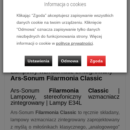
Informacja o cookies
Klikając “Zgoda” akceptujesz zapisywanie wszystkich
danych cookie na twoim urządzeniu. Kliknięcie
Lampowy wzmacniacz zintegrowany
Ars-Sonum
“Odmowa” oznacza zapisywanie tylko danych
Filarmonia Classic
niezbędnych do funkcjonowania strony. Więcej
Możliwość zakupu produktu w bezpłatnym systemie
informacji o cookie w
polityce prywatności
.
ratalnym
0%
na
10 i 20 miesięcy
lub
specjalna oferta
!
Ustawienia
Odmowa
Zgoda
Lampowy wzmacniacz zintegrowany
Ars-Sonum Filarmonia Classic
Ars-Sonum
Filarmonia Classic
|
Lampowy, stereofoniczny wzmacniacz
zintegrowany | Lampy E34L
Ars-Sonum
Filarmonia Classic
to ręcznie składany,
lampowy wzmacniacz zintegrowany zaprojektowany
z myślą o miłośnikach klasycznego, „analogowego”