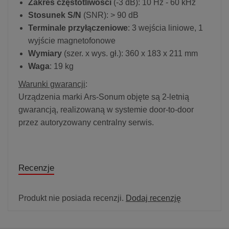
Zakres częstotliwości
(-3 dB): 10 Hz - 60 kHz
Stosunek S/N
(SNR): > 90 dB
Terminale przyłączeniowe
: 3 wejścia liniowe, 1
wyjście magnetofonowe
Wymiary
(szer. x wys. gł.): 360 x 183 x 211 mm
Waga
: 19 kg
Warunki gwarancji
:
Urządzenia marki Ars-Sonum objęte są 2-letnią
gwarancją, realizowaną w systemie door-to-door
przez autoryzowany centralny serwis.
Recenzje
Produkt nie posiada recenzji.
Dodaj recenzję