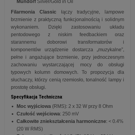
Mundorf
Silver/Gold in Oil
Filarmonia Classic
łączy tradycyjne, lampowe
brzmienie z praktyczną funkcjonalnością i solidnym
wykonaniem. Dzięki zastosowaniu układu
pentodowego z niskim feedbackiem oraz
starannemu doborowi transformatorów i
komponentów urządzenie dostarcza „muzykalne”,
pełne i angażujące brzmienie, przy jednoczesnym
zachowaniu wystarczającej mocy do obsługi
typowych kolumn domowych. To propozycja dla
słuchaczy, którzy cenią rzemiosło, tonalność lampy i
prostotę obsługi.
Specyfikacja Techniczna
:
Moc wyjściowa
(RMS): 2 x 32 W przy 8 Ohm
Czułość wejściowa
: 250 mV
Całkowite zniekształcenia harmoniczne
: < 0.4%
(20 W RMS)