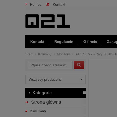
Pomoc
Kontakt
Kontakt
Regulamin
O firmie
Zakup
Start
Kolumny
Monitory
ATC SCM7 - Raty 30x0% lub 
Wyszukaj
Kategorie
Strona główna
Kolumny