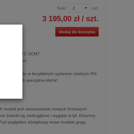
Ilość:
szt.
3 195,00 zł
/ szt.
dodaj do koszyka
stawkowa ATC SCM7
1 szt. kolumn.
kupu produktu w bezpłatnym systemie ratalnym 0%
0 miesięcy lub specjalna oferta!
ch modeli jest zastosowanie nowych firmowych
e ścianki są zaokrąglone i wygięte w tył. Kolumny
 Pod względem dźwiękowy nowe modele grają