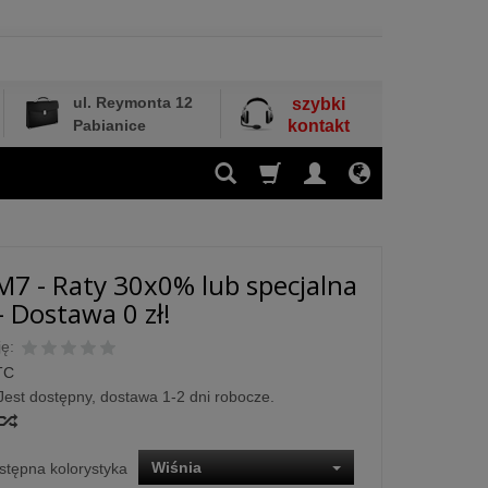
ul. Reymonta 12
szybki
Pabianice
kontakt
7 - Raty 30x0% lub specjalna
- Dostawa 0 zł!
ę:
TC
Jest dostępny, dostawa 1-2 dni robocze.
Wiśnia
stępna kolorystyka