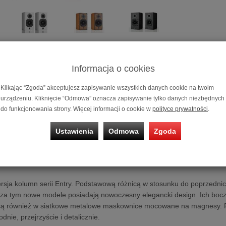
Informacja o cookies
Klikając “Zgoda” akceptujesz zapisywanie wszystkich danych cookie na twoim
Kolumna pod
urządzeniu. Kliknięcie “Odmowa” oznacza zapisywanie tylko danych niezbędnych
Cena dotyczy 
do funkcjonowania strony. Więcej informacji o cookie w
polityce prywatności
.
Możliwość za
Ustawienia
Odmowa
Zgoda
na 10, 20 i 3
stawkowa ATC SCM7
sja kolumn serii Entry. Podstawową różnicą w stosunku do poprzedni
za tym nowe modele posiadają nowoczesny elegancki design. Ich boczn
są również w siatkowe metalowe maskownice mocowane na magnesy.
dnie, przejrzyście i detalicznie.