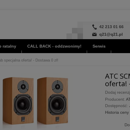
42 213 01 66
q21@q21.pl
 ratalny
CALL BACK - oddzwonimy!
Serwis
specjalna oferta! - Dostawa 0 zł!
ATC SCM
oferta! 
Dodaj recenzj
Producent:
A
Dostępność:
Historia ceny
Do