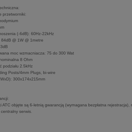
techniczna:
 przetworniki:
eodymium
mm
noszenia (-6dB): 60Hz-22kHz
ć 84dB @ 1W @ 1metre
03dB
ana moc wzmacniacza: 75 do 300 Wat
 nominalna 8 Ohm
ść podziału 2.5kHz
ding Posts/4mm Plugs, bi-wire
HxWxD): 300x174x215mm
ncji:
 ATC objęte są 6-letnią gwarancją (wymagana bezpłatna rejestracja), 
centralny serwis.