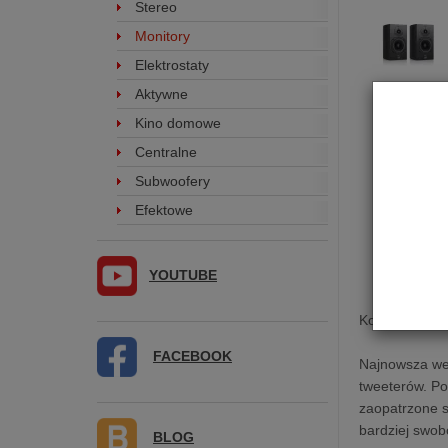
Stereo
Monitory
Elektrostaty
Aktywne
Kino domowe
Centralne
Subwoofery
Efektowe
YOUTUBE
Kolumna pod
FACEBOOK
Najnowsza wer
tweeterów. Po
zaopatrzone 
bardziej swobo
BLOG