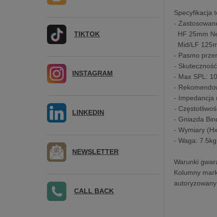
Specyfikacja 
- Zastosowane
TIKTOK
HF 25mm N
Mid/LF 125
- Pasmo prze
- Skutecznoś
INSTAGRAM
- Max SPL: 1
- Rekomendow
- Impedancja
- Częstotliwo
LINKEDIN
- Gniazda Bin
- Wymiary (
- Waga: 7.5kg
NEWSLETTER
Warunki gwara
Kolumny marki
autoryzowany 
CALL BACK