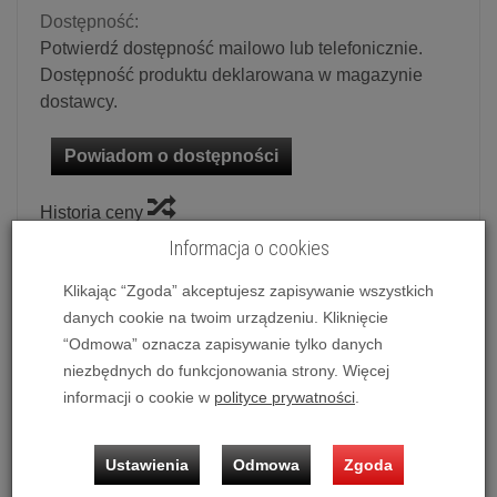
Dostępność:
Potwierdź dostępność mailowo lub telefonicznie.
Dostępność produktu deklarowana w magazynie
dostawcy.
Powiadom o dostępności
Historia ceny
Informacja o cookies
Dostępna kolorystyka
Klikając “Zgoda” akceptujesz zapisywanie wszystkich
Czarny
danych cookie na twoim urządzeniu. Kliknięcie
“Odmowa” oznacza zapisywanie tylko danych
niezbędnych do funkcjonowania strony. Więcej
Ilość:
szt.
informacji o cookie w
polityce prywatności
.
4 790,00 zł
/ szt.
Ustawienia
Odmowa
Zgoda
dodaj do koszyka