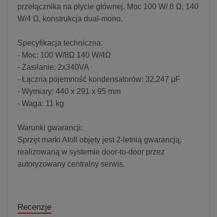
przełącznika na płycie głównej. Moc 100 W/ 8 Ω, 140
W/4 Ω, konstrukcja dual-mono.
Specyfikacja techniczna:
- Moc: 100 W/8Ω 140 W/4Ω
- Zasilanie: 2x340VA
- Łączna pojemność kondensatorów: 32,247 µF
- Wymiary: 440 x 291 x 95 mm
- Waga: 11 kg
Warunki gwarancji:
Sprzęt marki Atoll objęty jest 2-letnią gwarancją,
realizowaną w systemie door-to-door przez
autoryzowany centralny serwis.
Recenzje