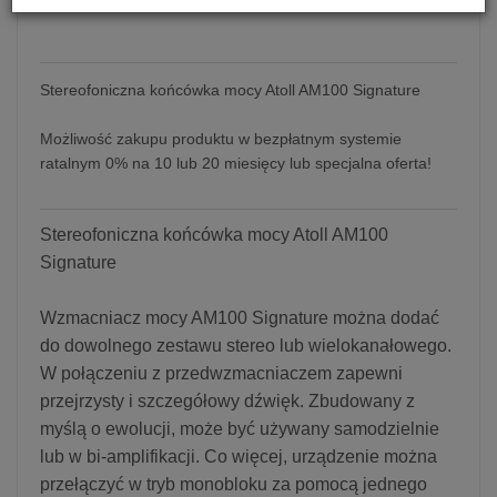
Stereofoniczna końcówka mocy Atoll AM100 Signature
Możliwość zakupu produktu w bezpłatnym systemie
ratalnym 0% na 10 lub 20 miesięcy lub specjalna oferta!
Stereofoniczna końcówka mocy Atoll AM100
Signature
Wzmacniacz mocy AM100 Signature można dodać
do dowolnego zestawu stereo lub wielokanałowego.
W połączeniu z przedwzmacniaczem zapewni
przejrzysty i szczegółowy dźwięk. Zbudowany z
myślą o ewolucji, może być używany samodzielnie
lub w bi-amplifikacji. Co więcej, urządzenie można
przełączyć w tryb monobloku za pomocą jednego