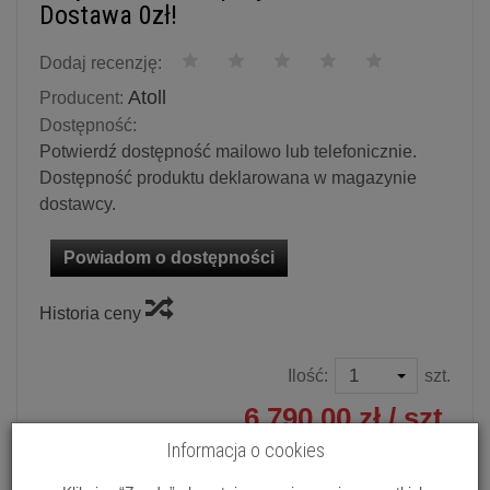
Dostawa 0zł!
Dodaj recenzję:
Atoll
Producent:
Dostępność:
Potwierdź dostępność mailowo lub telefonicznie.
Dostępność produktu deklarowana w magazynie
dostawcy.
Powiadom o dostępności
Historia ceny
Ilość:
szt.
6 790,00 zł
/ szt.
Informacja o cookies
dodaj do koszyka