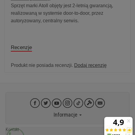
Sprzęt marki Atoll objęty jest 2-letnią gwarancją,
realizowaną w systemie door-to-door, przez
autoryzowany, centralny serwis.
Recenzje
Produkt nie posiada recenzji.
Dodaj recenzję
Informacje
Kontakt