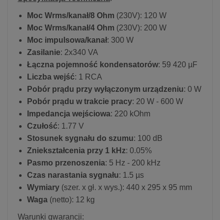
Moc Wrms/kanał/8 Ohm
(230V): 120 W
Moc Wrms/kanał/4 Ohm
(230V): 200 W
Moc impulsowa/kanał
: 300 W
Zasilanie
: 2x340 VA
Łączna pojemność kondensatorów
: 59 420 µF
Liczba wejść
: 1 RCA
Pobór prądu przy wyłączonym urządzeniu
: 0 W
Pobór prądu w trakcie pracy
: 20 W - 600 W
Impedancja wejściowa
: 220 kOhm
Czułość
: 1.77 V
Stosunek sygnału do szumu
: 100 dB
Zniekształcenia przy 1 kHz
: 0.05%
Pasmo przenoszenia
: 5 Hz - 200 kHz
Czas narastania sygnału
: 1.5 µs
Wymiary
(szer. x gł. x wys.): 440 x 295 x 95 mm
Waga
(netto): 12 kg
Warunki gwarancji
: