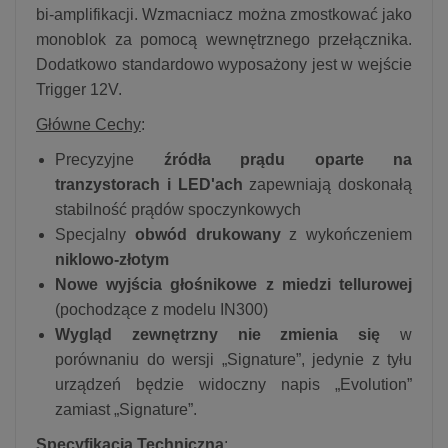
bi-amplifikacji. Wzmacniacz można zmostkować jako
monoblok za pomocą wewnętrznego przełącznika.
Dodatkowo standardowo wyposażony jest w wejście
Trigger 12V.
Główne Cechy
:
Precyzyjne
źródła prądu oparte na
tranzystorach i LED'ach
zapewniają doskonałą
stabilność prądów spoczynkowych
Specjalny
obwód drukowany
z wykończeniem
niklowo-złotym
Nowe wyjścia głośnikowe z miedzi tellurowej
(pochodzące z modelu IN300)
Wygląd zewnętrzny nie zmienia się
w
porównaniu do wersji „Signature”, jedynie z tyłu
urządzeń będzie widoczny napis „Evolution”
zamiast „Signature”.
Specyfikacja Techniczna
: