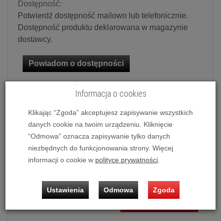
Dostępność:
Potwierdź dostępność mailowo lub telefonicznie.
Dostępność produktu deklarowana w magazynie
dostawcy.
Powiadom o dostępności
Historia ceny
Informacja o cookies
Dostępna kolorystyka
Klikając “Zgoda” akceptujesz zapisywanie wszystkich
danych cookie na twoim urządzeniu. Kliknięcie
Czarny
“Odmowa” oznacza zapisywanie tylko danych
niezbędnych do funkcjonowania strony. Więcej
informacji o cookie w
polityce prywatności
.
Ilość:
szt.
22 990,00 zł
/ szt.
Ustawienia
Odmowa
Zgoda
dodaj do koszyka