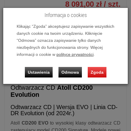
8 091,00 zł
/ szt.
Informacja o cookies
dodaj do koszyka
Klikając “Zgoda” akceptujesz zapisywanie wszystkich
danych cookie na twoim urządzeniu. Kliknięcie
“Odmowa” oznacza zapisywanie tylko danych
Odtwarzacz CD
Atoll CD200 EVO
(Czarny)
niezbędnych do funkcjonowania strony. Więcej
informacji o cookie w
polityce prywatności
.
Możliwość zakupu produktu w bezpłatnym systemie
ratalnym
0%
na
10 lub 20 miesięcy
lub
specjalna oferta
!
Ustawienia
Odmowa
Zgoda
Odtwarzacz CD
Atoll CD200
Evolution
Odtwarzacz CD | Wersja EVO | Linia CD-
DR Evolution (od 2024r.)
Atoll
CD200 EVO
to wysokiej klasy odtwarzacz CD
zastępujący model CD200 Signature. Modele nowej