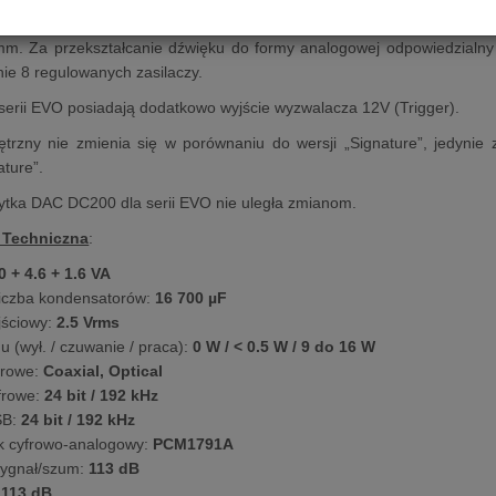
P3, WMA-AAC. Panel czołowy wykonany został z aluminium o grub
mm. Za przekształcanie dźwięku do formy analogowej odpowiedzial
ie 8 regulowanych zasilaczy.
serii EVO posiadają dodatkowo wyjście wyzwalacza 12V (Trigger).
rzny nie zmienia się w porównaniu do wersji „Signature”, jedynie z
ature”.
ytka DAC DC200 dla serii EVO nie uległa zmianom.
 Techniczna
:
 + 4.6 + 1.6 VA
liczba kondensatorów:
16 700 µF
ściowy:
2.5 Vrms
 (wył. / czuwanie / praca):
0 W / < 0.5 W / 9 do 16 W
frowe:
Coaxial, Optical
frowe:
24 bit / 192 kHz
SB:
24 bit / 192 kHz
k cyfrowo-analogowy:
PCM1791A
ygnał/szum:
113 dB
113 dB