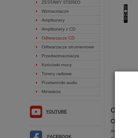
ZESTAWY STEREO
Wzmacniacze
Amplitunery
Amplitunery z CD
Odtwarzacze CD
Odtwarzacze strumieniowe
Przedwzmacniacze
Końcówki mocy
Tunery radiowe
Przetworniki audio
Miniwieże
Odtwarz
YOUTUBE
Odtwarzac
Atoll
CD50 E
FACEBOOK
mechanizm TE