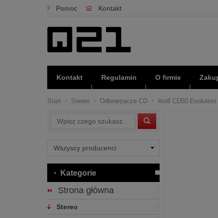
Pomoc
Kontakt
Kontakt
Regulamin
O firmie
Zakup
Start
Stereo
Odtwarzacze CD
Atoll CD50 Evolution 
Wyszukaj
Kategorie
Strona główna
Stereo