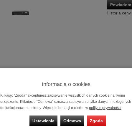
Powiadom 
Historia ceny
Odtwarzacz
Możliwość za
Informacja o cookies
na
10, 20 i 3
Klikając “Zgoda” akceptujesz zapisywanie wszystkich danych cookie na twoim
urządzeniu. Kliknięcie “Odmowa” oznacza zapisywanie tylko danych niezbędnych
acz CD
Atoll CD50 Evolution
do funkcjonowania strony. Więcej informacji o cookie w
polityce prywatności
.
z CD | Wersja EVO | Linia CD-DR Evolution (od 2
Ustawienia
Odmowa
Zgoda
VO
to wysokiej klasy odtwarzacz CD zastępujący model CD50 Signatu
AC CD-5020B. Oprócz standardowego formatu CD Audio urządzenie o