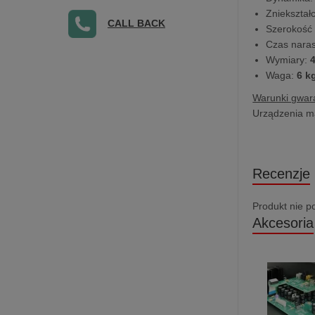
Zniekształ
CALL BACK
Szerokość
Czas naras
Wymiary:
4
Waga:
6 k
Warunki gwara
Urządzenia ma
Recenzje
Produkt nie p
Akcesoria