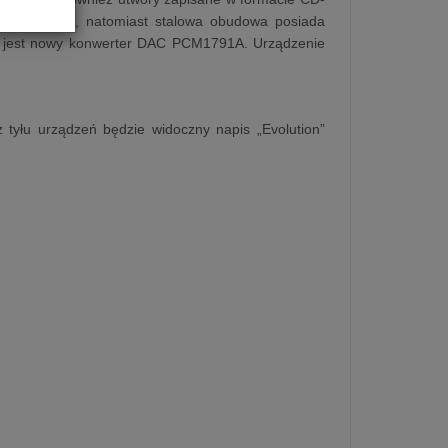
ości 4 mm, natomiast stalowa obudowa posiada
ny jest nowy konwerter DAC PCM1791A. Urządzenie
 tyłu urządzeń będzie widoczny napis „Evolution”