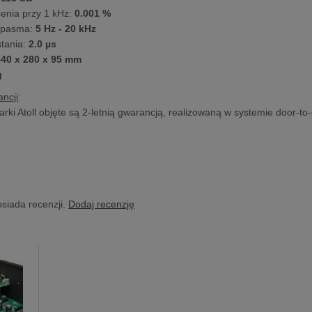
cenia przy 1 kHz:
0.001 %
 pasma:
5 Hz - 20 kHz
tania:
2.0 µs
40 x 280 x 95 mm
g
ncji
:
rki Atoll objęte są 2-letnią gwarancją, realizowaną w systemie door-to
osiada recenzji.
Dodaj recenzję