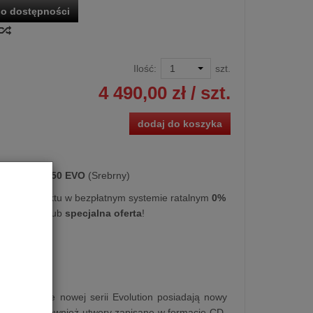
o dostępności
Ilość:
szt.
4 490,00 zł
/ szt.
dodaj do koszyka
 CD
Atoll CD50 EVO
(Srebrny)
kupu produktu w bezpłatnym systemie ratalnym
0%
0 miesięcy
lub
specjalna oferta
!
024r.)
re. Modele nowej serii Evolution posiadają nowy
dtwarza również utwory zapisane w formacie CD-