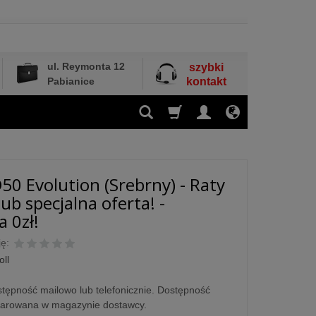
ul. Reymonta 12
szybki
Pabianice
kontakt
D50 Evolution (Srebrny) - Raty
ub specjalna oferta! -
 0zł!
ę:
oll
tępność mailowo lub telefonicznie. Dostępność
larowana w magazynie dostawcy.