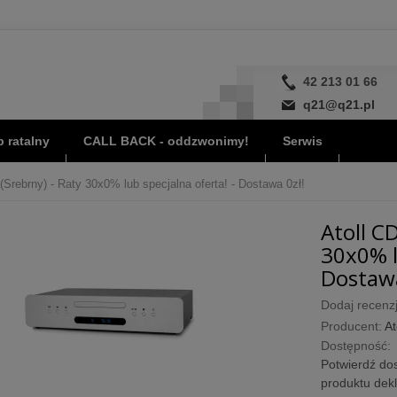
42 213 01 66
q21@q21.pl
 ratalny
CALL BACK - oddzwonimy!
Serwis
(Srebrny) - Raty 30x0% lub specjalna oferta! - Dostawa 0zł!
Atoll C
30x0% l
Dostawa
Dodaj recenzj
Producent:
At
Dostępność:
Potwierdź dos
produktu dek