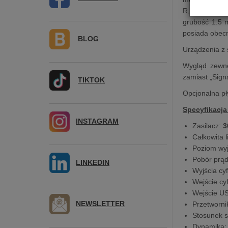
R, CD-RW, M
grubość 1.5 
posiada obecn
BLOG
Urządzenia z 
Wygląd zewnęt
zamiast „Sign
TIKTOK
Opcjonalna pł
Specyfikacja
INSTAGRAM
Zasilacz:
30
Całkowita 
Poziom wyj
Pobór prądu
LINKEDIN
Wyjścia cy
Wejście cy
Wejście U
NEWSLETTER
Przetworni
Stosunek s
Dynamika: