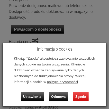
Potwierdź dostępność mailowo lub telefonicznie.
Dostępność produktu deklarowana w magazynie
dostawcy.
Powiadom o dostępności
Historia ceny
Informacja o cookies
Ilość:
szt.
Klikając “Zgoda” akceptujesz zapisywanie wszystkich
1 790,00 zł
/ szt.
danych cookie na twoim urządzeniu. Kliknięcie
“Odmowa” oznacza zapisywanie tylko danych
niezbędnych do funkcjonowania strony. Więcej
dodaj do koszyka
informacji o cookie w
polityce prywatności
.
Ustawienia
Odmowa
Zgoda
Moduł DAC z odbiornikiem Bluetooth dla wzmacniaczy i
przedwzmacniaczy
Atoll DA200