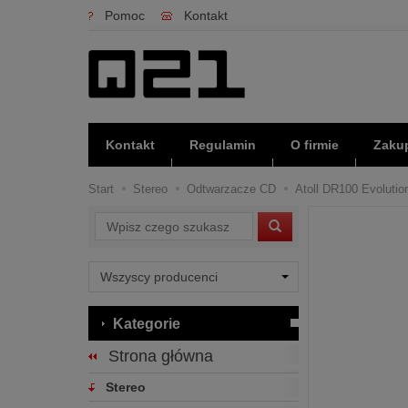
Pomoc
Kontakt
Kontakt
Regulamin
O firmie
Zakup
Start
Stereo
Odtwarzacze CD
Atoll DR100 Evolution
Wyszukaj
Kategorie
Strona główna
Stereo