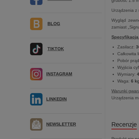
grubość 1.5 m
Urządzenia z 
Wygląd zewnęt
BLOG
zamiast „Sign
Specyfikacja
Zasilacz:
3
TIKTOK
Całkowita 
Pobór prądu
Wyjścia cy
INSTAGRAM
Wymiary:
4
Waga:
6 k
Warunki gwara
Urządzenia ma
LINKEDIN
Recenzje
NEWSLETTER
Produkt nie p