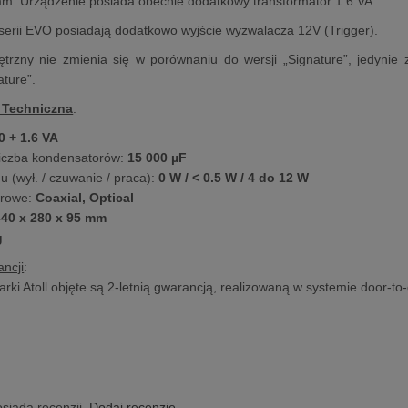
m. Urządzenie posiada obecnie dodatkowy transformator 1.6 VA.
serii EVO posiadają dodatkowo wyjście wyzwalacza 12V (Trigger).
rzny nie zmienia się w porównaniu do wersji „Signature”, jedynie z
ature”.
 Techniczna
:
0 + 1.6 VA
liczba kondensatorów:
15 000 µF
 (wył. / czuwanie / praca):
0 W / < 0.5 W / 4 do 12 W
frowe:
Coaxial, Optical
40 x 280 x 95 mm
g
ncji
:
rki Atoll objęte są 2-letnią gwarancją, realizowaną w systemie door-to
osiada recenzji.
Dodaj recenzję