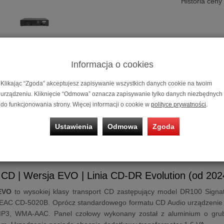
Historia ceny
Informacja o cookies
Klikając “Zgoda” akceptujesz zapisywanie wszystkich danych cookie na twoim
urządzeniu. Kliknięcie “Odmowa” oznacza zapisywanie tylko danych niezbędnych
Transport C
do funkcjonowania strony. Więcej informacji o cookie w
polityce prywatności
.
Możliwość za
Ustawienia
Odmowa
Zgoda
na
10, 20 i 3
rt CD
Atoll DR100 Evolution
 CD | Wersja EVO | Linia CD-DR Evolution (od 2024
EVO
to wysokiej klasy transport CD zastępujący model DR100 Signat
AC CD-5020B. Oprócz standardowego formatu CD Audio urządzenie o
P3, WMA-AAC. Panel czołowy wykonany został z aluminium o grub