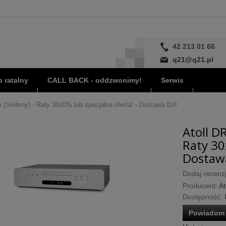
42 213 01 66
q21@q21.pl
 ratalny
CALL BACK - oddzwonimy!
Serwis
 (Srebrny) - Raty 30x0% lub specjalna oferta! - Dostawa 0zł!
Atoll D
Raty 30
Dostawa
Dodaj recenzj
Producent:
At
Dostępność:
Powiadom 