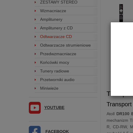
ZESTAWY STEREO
Wzmacniacze
Amplitunery
Amplitunery z CD
Odtwarzacze CD
Odtwarzacze strumieniowe
Przedwzmacniacze
Końcówki mocy
Tunery radiowe
Przetworniki audio
Miniwieże
Transpo
Transport
YOUTUBE
Atoll
DR100 
mechanizm TE
R, CD-RW, M
FACEBOOK