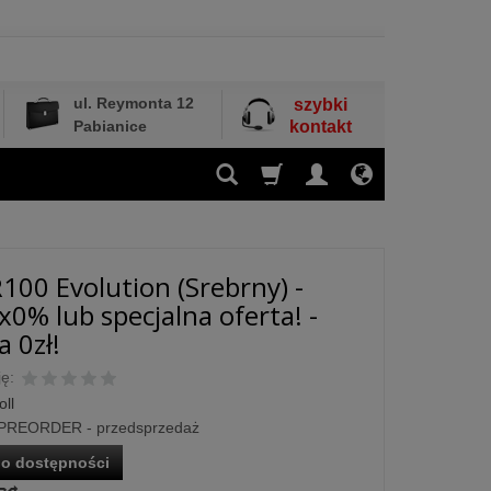
ul. Reymonta 12
szybki
Pabianice
kontakt
R100 Evolution (Srebrny) -
x0% lub specjalna oferta! -
 0zł!
ę:
oll
PREORDER - przedsprzedaż
o dostępności