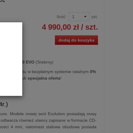
Ilość:
szt.
4 990,00 zł
/ szt.
dodaj do koszyka
D
Atoll DR100 EVO
(Srebrny)
kupu produktu w bezpłatnym systemie ratalnym
0%
0 miesięcy
lub
specjalna oferta
!
r.)
ure. Modele nowej serii Evolution posiadają nowy
dtwarza również utwory zapisane w formacie CD-
ości 4 mm, natomiast stalowa obudowa posiada