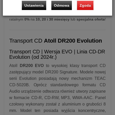
Transport CD
Atoll DR200 EVO
(Czarny)
Ustawienia
Odmowa
Zgoda
Możliwość zakupu produktu w bezpłatnym systemie
ratalnym
0%
na
10, 20 i 30 miesięcy
lub
specjalna oferta
!
Transport CD
Atoll DR200 Evolution
Transport CD | Wersja EVO | Linia CD-DR
Evolution (od 2024r.)
Atoll
DR200 EVO
to wysokiej klasy transport CD
zastępujący model DR200 Signature. Modele nowej
serii Evolution posiadają nowy mechanizm TEAC
CD-5020B. Oprócz standardowego formatu CD
Audio urządzenie odtwarza również utwory zapisane
w formacie CD-R, CD-RW, MP3, WMA-AAC. Panel
czołowy wykonany został z aluminium o grubości 8
mm. Model ten posiada wyjścia koncentryczne,