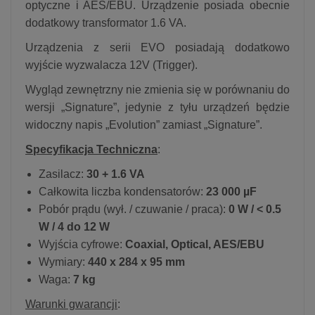
optyczne i AES/EBU. Urządzenie posiada obecnie
dodatkowy transformator 1.6 VA.
Urządzenia z serii EVO posiadają dodatkowo
wyjście wyzwalacza 12V (Trigger).
Wygląd zewnętrzny nie zmienia się w porównaniu do
wersji „Signature”, jedynie z tyłu urządzeń będzie
widoczny napis „Evolution” zamiast „Signature”.
Specyfikacja Techniczna
:
Zasilacz:
30 + 1.6 VA
Całkowita liczba kondensatorów:
23 000 µF
Pobór prądu (wył. / czuwanie / praca):
0 W / < 0.5
W / 4 do 12 W
Wyjścia cyfrowe:
Coaxial, Optical, AES/EBU
Wymiary:
440 x 284 x 95 mm
Waga:
7 kg
Warunki gwarancji
: