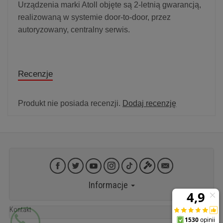
Urządzenia marki Atoll objęte są 2-letnią gwarancją,
realizowaną w systemie door-to-door, przez
autoryzowany, centralny serwis.
Recenzje
Produkt nie posiada recenzji.
Dodaj recenzję
Informacje
Kontakt