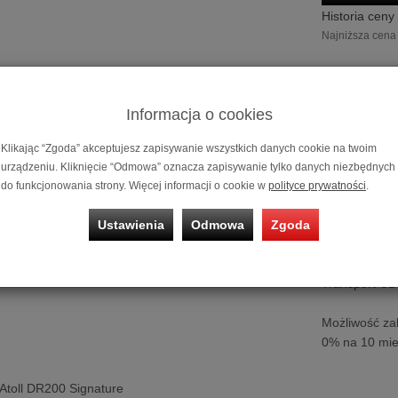
Historia ceny
Najniższa cena 
Do
Informacja o cookies
Klikając “Zgoda” akceptujesz zapisywanie wszystkich danych cookie na twoim
urządzeniu. Kliknięcie “Odmowa” oznacza zapisywanie tylko danych niezbędnych
do funkcjonowania strony. Więcej informacji o cookie w
polityce prywatności
.
Ustawienia
Odmowa
Zgoda
Transport CD 
Możliwość za
0% na 10 mie
Atoll DR200 Signature