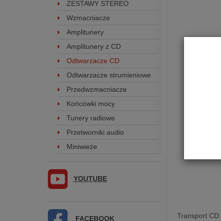
ZESTAWY STEREO
Wzmacniacze
Amplitunery
Amplitunery z CD
Odtwarzacze CD
Odtwarzacze strumieniowe
Przedwzmacniacze
Końcówki mocy
Tunery radiowe
Przetworniki audio
Miniwieże
YOUTUBE
Transport CD 
FACEBOOK