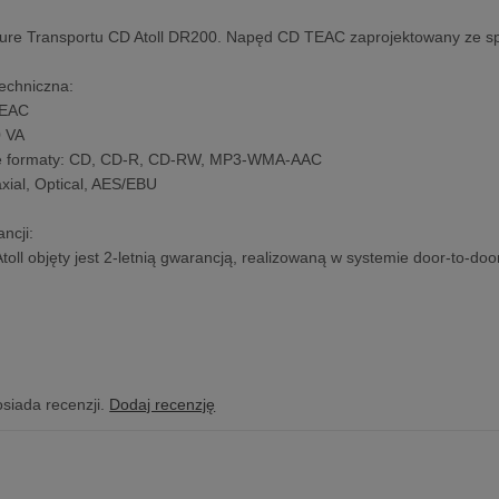
ure Transportu CD Atoll DR200. Napęd CD TEAC zaprojektowany ze spe
techniczna:
TEAC
0 VA
ne formaty: CD, CD-R, CD-RW, MP3-WMA-AAC
axial, Optical, AES/EBU
ncji:
Atoll objęty jest 2-letnią gwarancją, realizowaną w systemie door-to-do
osiada recenzji.
Dodaj recenzję