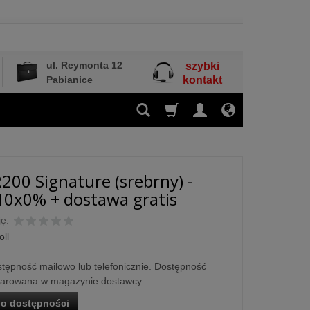
ul. Reymonta 12
szybki
Pabianice
kontakt
R200 Signature (srebrny) -
10x0% + dostawa gratis
ę:
oll
tępność mailowo lub telefonicznie. Dostępność
larowana w magazynie dostawcy.
o dostępności