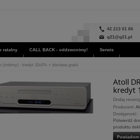
42 213 01 66
q21@q21.pl
 ratalny
CALL BACK - oddzwonimy!
Serwis
e (srebrny) - kredyt 10x0% + dostawa gratis
Atoll D
kredyt 
Dodaj recenzj
Producent:
At
Dostępność:
Potwierdź dos
produktu dek
Powiadom 