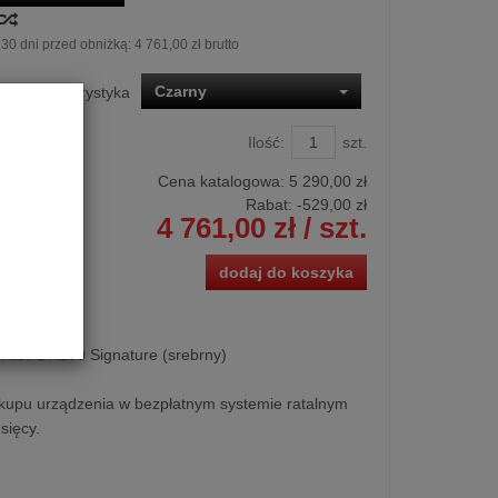
30 dni przed obniżką:
4 761,00 zł brutto
Czarny
stępna kolorystyka
Ilość:
szt.
Cena katalogowa:
5 290,00 zł
Rabat: -
529,00 zł
4 761,00 zł
/ szt.
dodaj do koszyka
Atoll DR200 Signature (srebrny)
kupu urządzenia w bezpłatnym systemie ratalnym
sięcy.