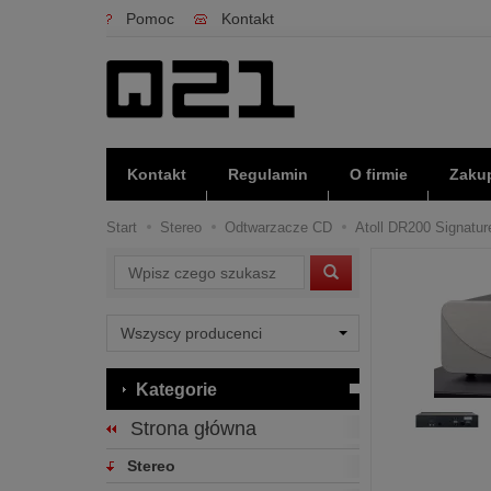
Pomoc
Kontakt
Kontakt
Regulamin
O firmie
Zakup
Start
Stereo
Odtwarzacze CD
Atoll DR200 Signatur
Wyszukaj
Kategorie
Strona główna
Stereo