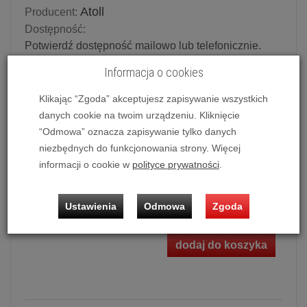
Atoll
Producent:
Dostępność:
Potwierdź dostępność mailowo lub telefonicznie.
Dostępność produktu deklarowana w magazynie
Informacja o cookies
dostawcy.
Klikając “Zgoda” akceptujesz zapisywanie wszystkich
Powiadom o dostępności
danych cookie na twoim urządzeniu. Kliknięcie
“Odmowa” oznacza zapisywanie tylko danych
Historia ceny
niezbędnych do funkcjonowania strony. Więcej
informacji o cookie w
polityce prywatności
.
Ilość:
szt.
Ustawienia
Odmowa
Zgoda
22 990,00 zł
/ szt.
dodaj do koszyka