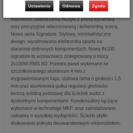
Ustawienia
Odmowa
Zgoda
Dwa potężne transformatory (po 330 VA każdy) dają
możliwość odtwarzania muzyki z pełną dynamiką
oraz precyzyjnie odwzorowaną i koherentną sceną.
Nowa seria Signature. Stylowy, minimalistyczny
design, wyrafinowana elektronika oparta na
starannie dobranych komponentach. Nowy IN100
signature to wzmacniacz zintegrowany o mocy
2x100W RMS 8Ω. Przedni panel wykonano ze
szczotkowanego aluminium 4 mm z
wygrawerowanym logo, stalowa rama o grubości 1,5
mm oraz aluminiowa gałka regulacji głośności
tworzą solidną podstawę dla ścieżek audio z
dyskretnymi komponentami. Kondensatory łączące
wykonano w technologii MKP, oraz zainstalowano
radiatory o wysokiej wydajności. Ścieżki płytki
drukowanej pokryto dwuwarstwowym niklem/złotem.