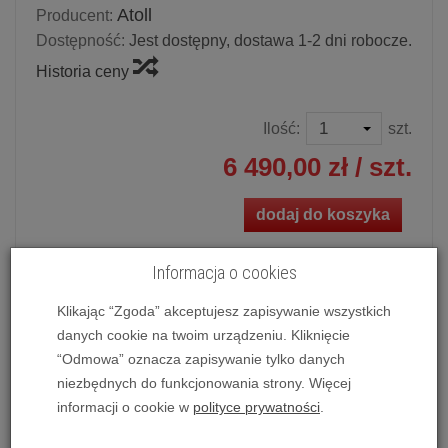
Atoll
Producent:
Dostępność:
Jest dostępny, dostawa 1-2 dni robocze.
Historia ceny
Ilość:
szt.
6 490,00 zł
/ szt.
dodaj do koszyka
Informacja o cookies
Klikając “Zgoda” akceptujesz zapisywanie wszystkich
Wzmacniacz stereofoniczny Atoll IN100 Signature (srebrny)
danych cookie na twoim urządzeniu. Kliknięcie
Możliwość zakupu produktu w bezpłatnym systemie
“Odmowa” oznacza zapisywanie tylko danych
ratalnym 0% na 10 lub 20 miesięcy lub specjalna oferta!
niezbędnych do funkcjonowania strony. Więcej
informacji o cookie w
polityce prywatności
.
Wzmacniacz stereofoniczny Atoll IN100 Signature