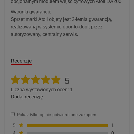
opcjonalnym modułem wejść cyfrowych Atoll DA200
Warunki gwarancji
:
Sprzęt marki Atoll objęty jest 2-letnią gwarancją,
realizowaną w systemie door-to-door, przez
autoryzowany, centralny serwis.
Recenzje
5
Liczba wystawionych ocen: 1
Dodaj recenzję
Pokaż tylko opinie potwierdzone zakupem
5
1
4
0