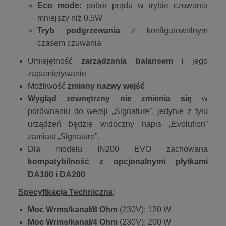
Eco mode
: pobór prądu w trybie czuwania
mniejszy niż 0.5W
Tryb podgrzewania
z konfigurowalnym
czasem czuwania
Umiejętność
zarządzania balansem
i jego
zapamiętywanie
Możliwość
zmiany nazwy wejść
Wygląd zewnętrzny nie zmienia się
w
porównaniu do wersji „Signature”, jedynie z tyłu
urządzeń będzie widoczny napis „Evolution”
zamiast „Signature”.
Dla modelu IN200 EVO zachowana
kompatybilność z opcjonalnymi płytkami
DA100 i DA200
Specyfikacja Techniczna
:
Moc Wrms/kanał/8 Ohm
(230V): 120 W
Moc Wrms/kanał/4 Ohm
(230V): 200 W