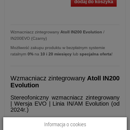
dodaj do koszyka
Wzmacniacz zintegrowany
Atoll IN200 Evolution
/
IN200EVO (Czarny)
Możliwość zakupu produktu w bezpłatnym systemie
ratalnym
0%
na
10 i 20 miesięcy
lub
specjalna oferta
!
Wzmacniacz zintegrowany
Atoll IN200
Evolution
Stereofoniczny wzmacniacz zintegrowany
| Wersja EVO | Linia IN/AM Evolution (od
2024r.)
Atoll
IN200 EVO
zastępując model IN200 Signature,
Informacja o cookies
wprowadza na rynek nową jakość w serii