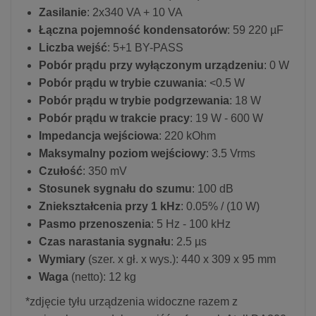
Zasilanie
: 2x340 VA + 10 VA
Łączna pojemność kondensatorów
: 59 220 µF
Liczba wejść
: 5+1 BY-PASS
Pobór prądu przy wyłączonym urządzeniu
: 0 W
Pobór prądu w trybie czuwania
: <0.5 W
Pobór prądu w trybie podgrzewania
: 18 W
Pobór prądu w trakcie pracy
: 19 W - 600 W
Impedancja wejściowa
: 220 kOhm
Maksymalny poziom wejściowy
: 3.5 Vrms
Czułość
: 350 mV
Stosunek sygnału do szumu
: 100 dB
Zniekształcenia przy 1 kHz
: 0.05% / (10 W)
Pasmo przenoszenia
: 5 Hz - 100 kHz
Czas narastania sygnału
: 2.5 µs
Wymiary
(szer. x gł. x wys.): 440 x 309 x 95 mm
Waga
(netto): 12 kg
*zdjęcie tyłu urządzenia widoczne razem z