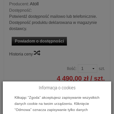
Atoll
Producent:
Dostępność:
Potwierdź dostępność mailowo lub telefonicznie.
Dostępność produktu deklarowana w magazynie
dostawcy.
Powiadom o dostępności
Historia ceny
Ilość:
szt.
4 490,00 zł
/ szt.
Informacja o cookies
dodaj do koszyka
Klikając “Zgoda” akceptujesz zapisywanie wszystkich
danych cookie na twoim urządzeniu. Kliknięcie
“Odmowa” oznacza zapisywanie tylko danych