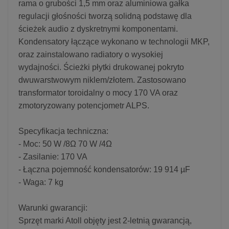
rama o grubości 1,5 mm oraz aluminiowa gałka
regulacji głośności tworzą solidną podstawę dla
ścieżek audio z dyskretnymi komponentami.
Kondensatory łączące wykonano w technologii MKP,
oraz zainstalowano radiatory o wysokiej
wydajności. Ścieżki płytki drukowanej pokryto
dwuwarstwowym niklem/złotem. Zastosowano
transformator toroidalny o mocy 170 VA oraz
zmotoryzowany potencjometr ALPS.
Specyfikacja techniczna:
- Moc: 50 W /8Ω 70 W /4Ω
- Zasilanie: 170 VA
- Łączna pojemność kondensatorów: 19 914 µF
- Waga: 7 kg
Warunki gwarancji:
Sprzęt marki Atoll objęty jest 2-letnią gwarancją,