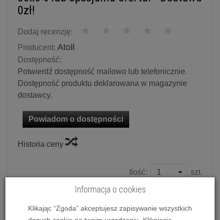
0zł!
Dodaj recenzję:
Atoll
Producent:
Dostępność:
Potwierdź dostępność mailowo lub telefonicznie.
Dostępność produktu deklarowana w magazynie
dostawcy.
Powiadom o dostępności
Historia ceny
Ilość:
szt.
3 290,00 zł
/ szt.
Informacja o cookies
Klikając “Zgoda” akceptujesz zapisywanie wszystkich
dodaj do koszyka