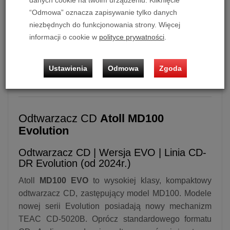
danych cookie na twoim urządzeniu. Kliknięcie
“Odmowa” oznacza zapisywanie tylko danych
niezbędnych do funkcjonowania strony. Więcej
informacji o cookie w
polityce prywatności
.
Odtwarzacz CD
Atoll MD100 EVO
(Czarny)
Możliwość zakupu produktu w bezpłatnym systemie
Ustawienia
Odmowa
Zgoda
ratalnym
0%
na
10, 20 i 30 miesięcy
lub
specjalna oferta
!
Odtwarzacz CD
Atoll MD100
Evolution
Odtwarzacz CD | Wersja EVO | Linia CD-
DR Evolution (od 2024r.)
Atoll
MD100 EVO
to wysokiej klasy, kompaktowy
odtwarzacz CD, zastępujący model MD100. Modele
nowej serii Evolution posiadają nowy mechanizm
TEAC CD-5020B. Oprócz standardowego formatu