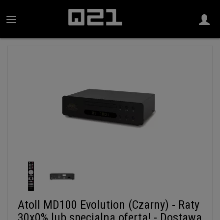
Atoll MD100 Evolution (Czarny) - Raty
30x0% lub specjalna oferta! - Dostawa