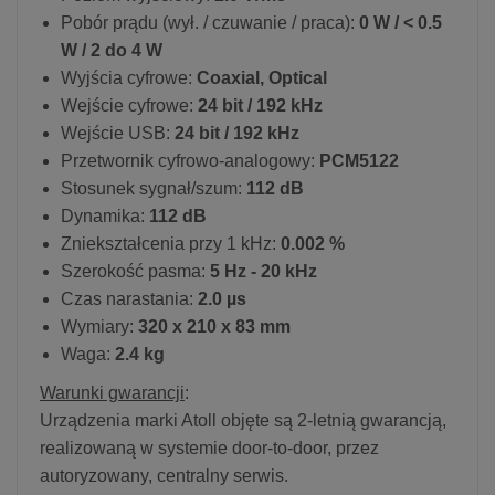
Pobór prądu (wył. / czuwanie / praca):
0 W / < 0.5
W / 2 do 4 W
Wyjścia cyfrowe:
Coaxial, Optical
Wejście cyfrowe:
24 bit / 192 kHz
Wejście USB:
24 bit / 192 kHz
Przetwornik cyfrowo-analogowy:
PCM5122
Stosunek sygnał/szum:
112 dB
Dynamika:
112 dB
Zniekształcenia przy 1 kHz:
0.002 %
Szerokość pasma:
5 Hz - 20 kHz
Czas narastania:
2.0 µs
Wymiary:
320 x 210 x 83 mm
Waga:
2.4 kg
Warunki gwarancji
:
Urządzenia marki Atoll objęte są 2-letnią gwarancją,
realizowaną w systemie door-to-door, przez
autoryzowany, centralny serwis.