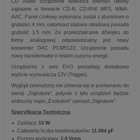
CD Audio urządzenie odtwarza również utwory
zapisane w formacie CD-R, CD-RW, MP3, WMA-
AAC. Panel czołowy wykonany został z aluminium o
grubości 4 mm, natomiast stalowa obudowa posiada
grubość 1.5 mm. Za przekształcanie dźwięku do
formy analogowej odpowiedzialny jest nowy
konwerter DAC PCM5122. Urządzenie posiada
nowy transformator o niskim zużyciu energii.
Urządzenia z serii EVO posiadają dodatkowo
wyjście wyzwalacza 12V (Trigger).
Wygląd zewnętrzny nie zmienia się w porównaniu do
wersji „Signature”, jedynie z tyłu urządzeń będzie
widoczny napis „Evolution” zamiast „Signature”.
Specyfikacja Techniczna
:
Zasilacz:
10 W
Całkowita liczba kondensatorów:
11 094 µF
Poziom wyjściowy:
2.0 Vrms