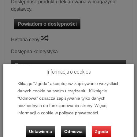
Dostępność produktu deklarowana w magazynie
dostawcy.
Powiadom o dostępności
Historia ceny
Dostępna kolorystyka
Czarny
Informacja o cookies
Klikając “Zgoda” akceptujesz zapisywanie wszystkich
Ilość:
szt.
danych cookie na twoim urządzeniu. Kliknięcie
2 190,00 zł
/ szt.
“Odmowa” oznacza zapisywanie tylko danych
niezbędnych do funkcjonowania strony. Więcej
dodaj do koszyka
informacji o cookie w
polityce prywatności
.
Ustawienia
Odmowa
Zgoda