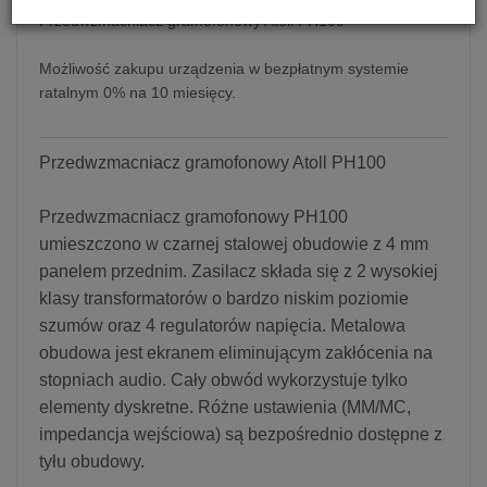
Przedwzmacniacz gramofonowy Atoll PH100
Możliwość zakupu urządzenia w bezpłatnym systemie
ratalnym 0% na 10 miesięcy.
Przedwzmacniacz gramofonowy Atoll PH100
Przedwzmacniacz gramofonowy PH100
umieszczono w czarnej stalowej obudowie z 4 mm
panelem przednim. Zasilacz składa się z 2 wysokiej
klasy transformatorów o bardzo niskim poziomie
szumów oraz 4 regulatorów napięcia. Metalowa
obudowa jest ekranem eliminującym zakłócenia na
stopniach audio. Cały obwód wykorzystuje tylko
elementy dyskretne. Różne ustawienia (MM/MC,
impedancja wejściowa) są bezpośrednio dostępne z
tyłu obudowy.