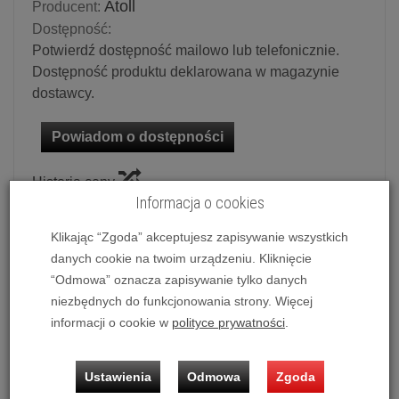
Atoll
Producent:
Dostępność:
Potwierdź dostępność mailowo lub telefonicznie.
Dostępność produktu deklarowana w magazynie
dostawcy.
Powiadom o dostępności
Historia ceny
Informacja o cookies
Dostępna kolorystyka
Klikając “Zgoda” akceptujesz zapisywanie wszystkich
Czarny
danych cookie na twoim urządzeniu. Kliknięcie
“Odmowa” oznacza zapisywanie tylko danych
niezbędnych do funkcjonowania strony. Więcej
Ilość:
szt.
informacji o cookie w
polityce prywatności
.
24 990,00 zł
/ szt.
Ustawienia
Odmowa
Zgoda
dodaj do koszyka