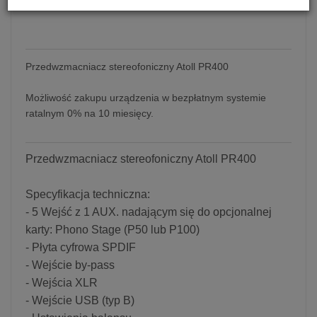
Przedwzmacniacz stereofoniczny Atoll PR400
Możliwość zakupu urządzenia w bezpłatnym systemie
ratalnym 0% na 10 miesięcy.
Przedwzmacniacz stereofoniczny Atoll PR400
Specyfikacja techniczna:
- 5 Wejść z 1 AUX. nadającym się do opcjonalnej
karty: Phono Stage (P50 lub P100)
- Płyta cyfrowa SPDIF
- Wejście by-pass
- Wejścia XLR
- Wejście USB (typ B)