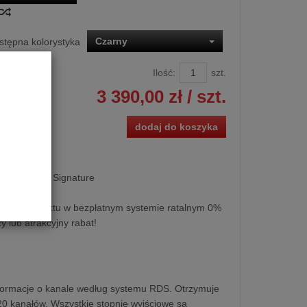
Czarny
stępna kolorystyka
Ilość:
szt.
3 390,00 zł
/ szt.
dodaj do koszyka
 Atoll TU80 Signature
kupu produktu w bezpłatnym systemie ratalnym 0%
y lub atrakcyjny rabat!
nformacje o kanale według systemu RDS. Otrzymuje
kanałów. Wszystkie stopnie wyjściowe są