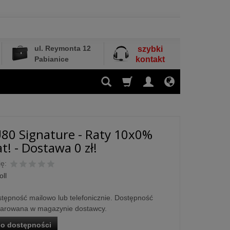
ul. Reymonta 12
szybki
Pabianice
kontakt
U80 Signature - Raty 10x0%
t! - Dostawa 0 zł!
ę:
oll
tępność mailowo lub telefonicznie. Dostępność
larowana w magazynie dostawcy.
o dostępności