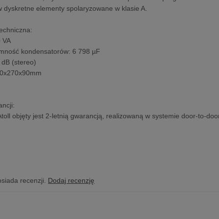
 dyskretne elementy spolaryzowane w klasie A.
techniczna:
0 VA
emność kondensatorów: 6 798 µF
8 dB (stereo)
440x270x90mm
ncji:
Atoll objęty jest 2-letnią gwarancją, realizowaną w systemie door-to-do
osiada recenzji.
Dodaj recenzję