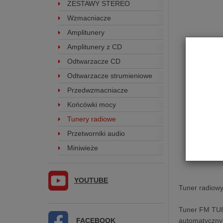
ZESTAWY STEREO
Wzmacniacze
Amplitunery
Amplitunery z CD
Odtwarzacze CD
Odtwarzacze strumieniowe
Przedwzmacniacze
Końcówki mocy
Tunery radiowe
Przetworniki audio
Miniwieże
YOUTUBE
Tuner radiowy
Tuner FM TU80
FACEBOOK
automatyczny