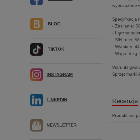
wyposażone w
Specyfikacja 
BLOG
- Zasilanie: 3
- Łączna poj
- S/N ratio: 5
- Wymiary: 
TIKTOK
- Waga: 5 kg
Warunki gwara
Sprzęt marki 
INSTAGRAM
LINKEDIN
Recenzje
Produkt nie p
NEWSLETTER