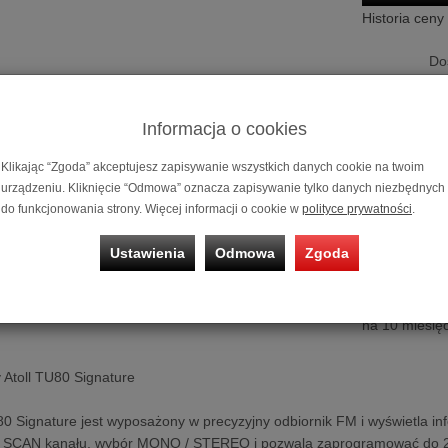
Historia ceny
Do
Informacja o cookies
Klikając “Zgoda” akceptujesz zapisywanie wszystkich danych cookie na twoim
urządzeniu. Kliknięcie “Odmowa” oznacza zapisywanie tylko danych niezbędnych
do funkcjonowania strony. Więcej informacji o cookie w
polityce prywatności
.
Ustawienia
Odmowa
Zgoda
Tuner radiowy
Możliwość za
na 10 miesięc
 Atoll TU80 Signature
 Signature jest wyposażony w precyzyjny odbiornik FM i wyświetla i
 SCAN kanału, wybór MONO / STEREO i pozwala zaprogramować do 20 