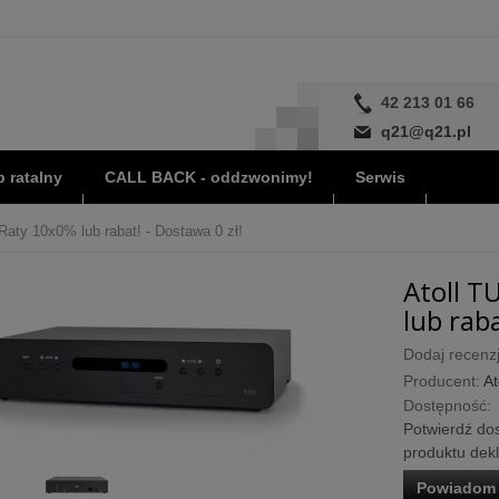
42 213 01 66
q21@q21.pl
 ratalny
CALL BACK - oddzwonimy!
Serwis
 Raty 10x0% lub rabat! - Dostawa 0 zł!
Atoll T
lub raba
Dodaj recenzj
Producent:
At
Dostępność:
Potwierdź dos
produktu dek
Powiadom 