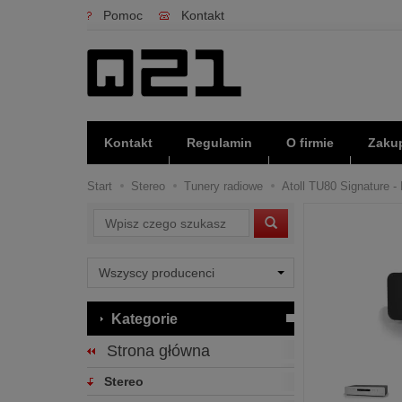
Pomoc
Kontakt
Kontakt
Regulamin
O firmie
Zakup
Start
Stereo
Tunery radiowe
Atoll TU80 Signature -
Wyszukaj
Kategorie
Strona główna
Stereo