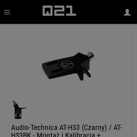
Audio-Technica AT-HS3 (Czarny) / AT-
HS3BK - Montaż i Kalibracja +