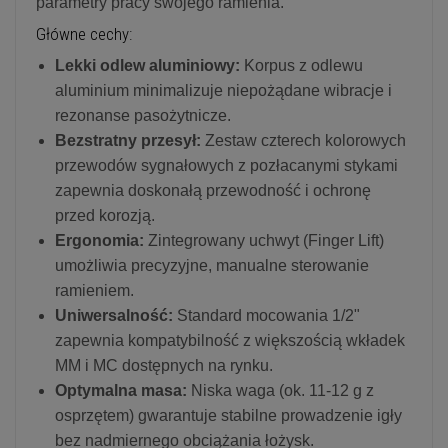
parametry pracy swojego ramienia.
Główne cechy:
Lekki odlew aluminiowy:
Korpus z odlewu
aluminium minimalizuje niepożądane wibracje i
rezonanse pasożytnicze.
Bezstratny przesył:
Zestaw czterech kolorowych
przewodów sygnałowych z pozłacanymi stykami
zapewnia doskonałą przewodność i ochronę
przed korozją.
Ergonomia:
Zintegrowany uchwyt (Finger Lift)
umożliwia precyzyjne, manualne sterowanie
ramieniem.
Uniwersalność:
Standard mocowania 1/2"
zapewnia kompatybilność z większością wkładek
MM i MC dostępnych na rynku.
Optymalna masa:
Niska waga (ok. 11-12 g z
osprzętem) gwarantuje stabilne prowadzenie igły
bez nadmiernego obciążania łożysk.