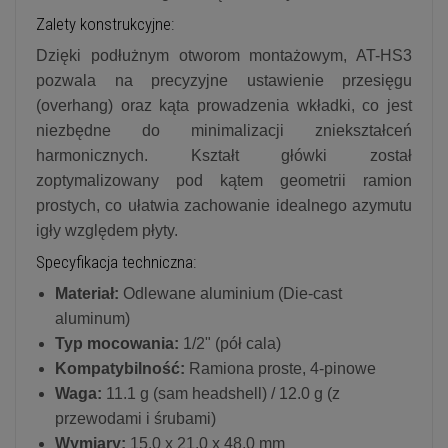
Zalety konstrukcyjne:
Dzięki podłużnym otworom montażowym, AT-HS3
pozwala na precyzyjne ustawienie przesięgu
(overhang) oraz kąta prowadzenia wkładki, co jest
niezbędne do minimalizacji zniekształceń
harmonicznych. Kształt główki został
zoptymalizowany pod kątem geometrii ramion
prostych, co ułatwia zachowanie idealnego azymutu
igły względem płyty.
Specyfikacja techniczna:
Materiał:
Odlewane aluminium (Die-cast
aluminum)
Typ mocowania:
1/2" (pół cala)
Kompatybilność:
Ramiona proste, 4-pinowe
Waga:
11.1 g (sam headshell) / 12.0 g (z
przewodami i śrubami)
Wymiary:
15.0 x 21.0 x 48.0 mm