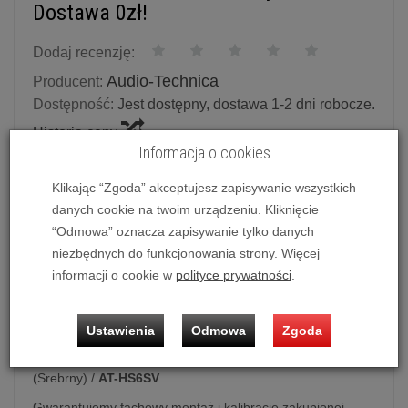
Dostawa 0zł!
Dodaj recenzję:
Audio-Technica
Producent:
Dostępność:
Jest dostępny, dostawa 1-2 dni robocze.
Historia ceny
Informacja o cookies
Ilość:
szt.
Klikając “Zgoda” akceptujesz zapisywanie wszystkich
danych cookie na twoim urządzeniu. Kliknięcie
129,00 zł
/ szt.
139,00 zł
“Odmowa” oznacza zapisywanie tylko danych
niezbędnych do funkcjonowania strony. Więcej
dodaj do koszyka
informacji o cookie w
polityce prywatności
.
Ustawienia
Odmowa
Zgoda
Headshell (główka gramofonowa)
Audio-Technica AT-HS6
(Srebrny) /
AT-HS6SV
Gwarantujemy fachowy montaż i kalibrację zakupionej