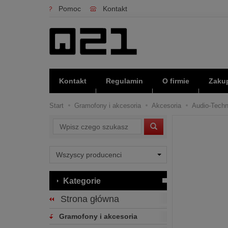
Pomoc
Kontakt
Kontakt
Regulamin
O firmie
Zakup
Start
Gramofony i akcesoria
Akcesoria
Audio-Techn
Wyszukaj
Kategorie
Strona główna
Gramofony i akcesoria