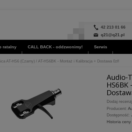
42 213 01 66
q21@q21.pl
 ratalny
CALL BACK - oddzwonimy!
Serwis
ica AT-HS6 (Czarny) / AT-HS6BK - Montaż i Kalibracja + Dostawa 0zł!
Audio-T
HS6BK -
Dostawa
Dodaj recenzj
Producent:
Au
Dostępność:
Historia ceny