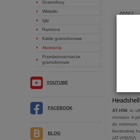
Gramofony
Wkładki
Igły
Ramiona
Kable gramofonowe
Akcesoria
Przedwzmacniacze
gramofonowe
YOUTUBE
Headshel
FACEBOOK
AT-HS6
to ul
montażu 4-pi
do minimum, 
bezstratnej 
BLOG
(AT-HS6SV).