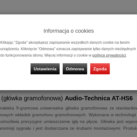
Informacja o cookies
Klikając “Zgoda” akceptujesz zapisywanie wszystkich danych cookie na twoim
urządzeniu. Kliknięcie “Odmowa” oznacza zapisywanie tylko danych niezbędnych
Headshell (
do funkcjonowania strony. Więcej informacji o cookie w
polityce prywatności
.
(Czarny) /
AT
Ustawienia
Odmowa
Zgoda
Gwarantujemy
Państwa gram
siedzibie sal
l (główka gramofonowa)
Audio-Technica AT-HS6
tralekka 9-gramowa uniwersalna główka gramofonowa ze standardo
nowych wkładek gramofonu gramofonowych. Wykonana w technologii o
umożliwia precyzyjne umieszczenie igły na płycie. Główka jest wyp
transmisji sygnału i jest dostarczana ze śrubami montażowymi. Pro