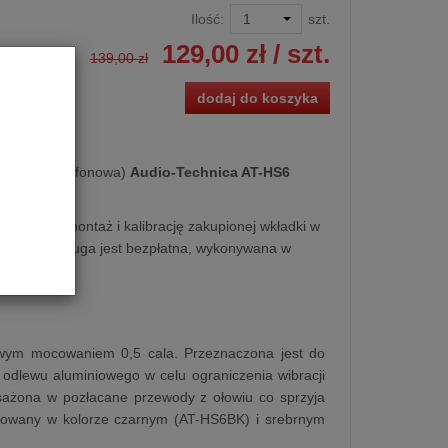
Ilość:
szt.
129,00 zł
/ szt.
139,00 zł
dodaj do koszyka
główka gramofonowa)
Audio-Technica AT-HS6
-HS6BK
 fachowy montaż i kalibrację zakupionej wkładki w
ofonie. Usługa jest bezpłatna, wykonywana w
onu.
wym mocowaniem 0,5 cala. Przeznaczona jest do
dlewu aluminiowego w celu ograniczenia wibracji
osażona w pozłacane przewody z ołowiu co sprzyja
dukowany w kolorze czarnym (AT-HS6BK) i srebrnym