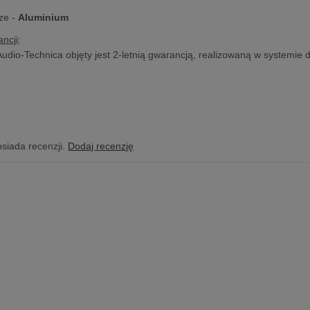
cze -
Aluminium
ncji
:
Audio-Technica objęty jest 2-letnią gwarancją, realizowaną w systemie 
osiada recenzji.
Dodaj recenzję