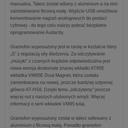
manualna. Talerz został odlany z aluminium a na nim
zainstalowano filcową matę. Wyjście USB umożliwia
konwertowanie nagrań analogowych do postaci
cyfrowej - do tego celu należy pobrać bezpłatne
oprogramowanie Audacity.
Gramofon wyposażony jest w ramię w kształcie litery
„S” z regulacją siły śledzenia. Za odczytywanie
„muzyki” z czarnych krążków odpowiedzialna jest
nowa wersja doskonale znanej wkładki AT95E
wkładka VM95E Dual Magnet, która została
zamontowana na nowej, jeszcze bardziej sztywnej
główce AT-HS6. Dzięki temu „odczytamy” jeszcze
więcej nut z naszych ulubionych winyli. Więcej
informacji o serii wkładek VM95 tutaj.
Gramofon wyposażony został w talerz odlewany z
aluminium z filcową matą. Ponadto gramofon