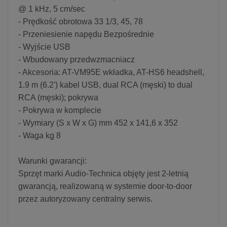
@ 1 kHz, 5 cm/sec
- Prędkość obrotowa 33 1/3, 45, 78
- Przeniesienie napędu Bezpośrednie
- Wyjście USB
- Wbudowany przedwzmacniacz
- Akcesoria: AT-VM95E wkładka, AT-HS6 headshell,
1.9 m (6.2') kabel USB, dual RCA (męski) to dual
RCA (męski); pokrywa
- Pokrywa w komplecie
- Wymiary (S x W x G) mm 452 x 141,6 x 352
- Waga kg 8
Warunki gwarancji:
Sprzęt marki Audio-Technica objęty jest 2-letnią
gwarancją, realizowaną w systemie door-to-door
przez autoryzowany centralny serwis.