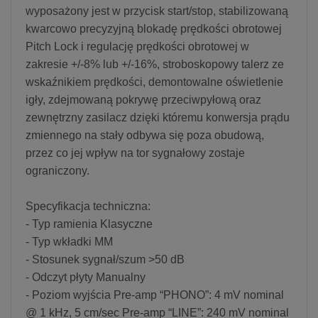
wyposażony jest w przycisk start/stop, stabilizowaną
kwarcowo precyzyjną blokadę prędkości obrotowej
Pitch Lock i regulację prędkości obrotowej w
zakresie +/-8% lub +/-16%, stroboskopowy talerz ze
wskaźnikiem prędkości, demontowalne oświetlenie
igły, zdejmowaną pokrywę przeciwpyłową oraz
zewnętrzny zasilacz dzięki któremu konwersja prądu
zmiennego na stały odbywa się poza obudową,
przez co jej wpływ na tor sygnałowy zostaje
ograniczony.
Specyfikacja techniczna:
- Typ ramienia Klasyczne
- Typ wkładki MM
- Stosunek sygnał/szum >50 dB
- Odczyt płyty Manualny
- Poziom wyjścia Pre-amp “PHONO”: 4 mV nominal
@ 1 kHz, 5 cm/sec Pre-amp “LINE”: 240 mV nominal