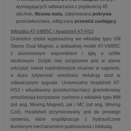
wymagających odtwarzania z prędkością 45
obr./min,
filcowa mata
, zdejmowana
pokrywa
przeciwkurzowa, odłączany
przewód zasilający
Wkładka AT-VM95C i headshell AT-HS3
Gramofon został wyposażony we wkładkę typu VM
Stereo Dual Magnet, a dokładniej model AT-VM95C
z aluminiowym wspornikiem i igłą o szlifie
stożkowym. Dzięki niej urządzenie jest w stanie
odczytać nawet najdrobniejsze niuanse w nagraniu,
a duża sztywność umożliwia redukcję strat w
odtwarzanym sygnale. Uniwersalny headshell AT-
HS3 i wbudowany przedwzmacniacz gramofonowy
umożliwiają korzystanie zarówno z wkładek typu MM
(od ang. Moving Magnet), jak i MC (od ang. Moving
Coil). Headshell przymocowany jest do prostego
ramienia, które współpracuje z hydraulicznie
tłumionym mechanizmem podnoszenia i blokadą.