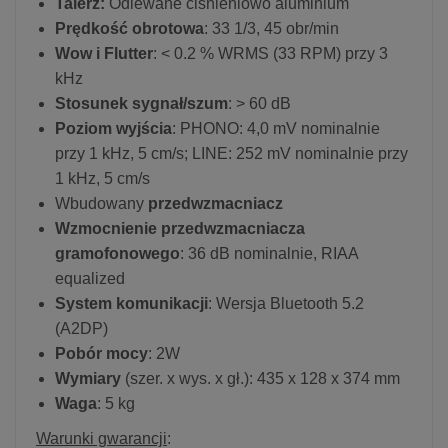
Talerz:
Odlewane ciśnieniowo aluminium
Prędkość obrotowa
: 33 1/3, 45 obr/min
Wow i Flutter
: < 0.2 % WRMS (33 RPM) przy 3
kHz
Stosunek sygnał/szum
: > 60 dB
Poziom wyjścia
: PHONO: 4,0 mV nominalnie
przy 1 kHz, 5 cm/s; LINE: 252 mV nominalnie przy
1 kHz, 5 cm/s
Wbudowany
przedwzmacniacz
Wzmocnienie przedwzmacniacza
gramofonowego
: 36 dB nominalnie, RIAA
equalized
System komunikacji
: Wersja Bluetooth 5.2
(A2DP)
Pobór mocy
: 2W
Wymiary
(szer. x wys. x gł.): 435 x 128 x 374 mm
Waga
: 5 kg
Warunki gwarancji
: