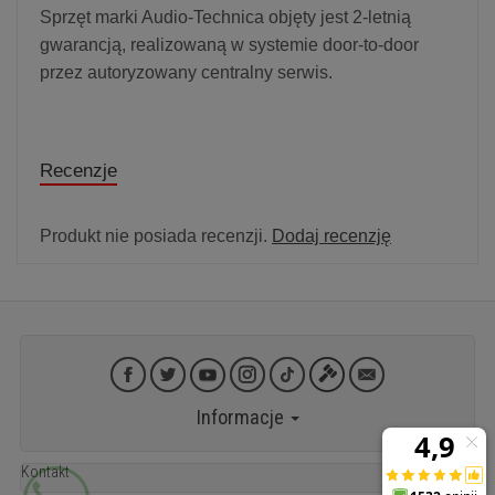
Sprzęt marki Audio-Technica objęty jest 2-letnią
gwarancją, realizowaną w systemie door-to-door
przez autoryzowany centralny serwis.
Recenzje
Produkt nie posiada recenzji.
Dodaj recenzję
Informacje
Kontakt