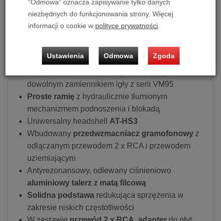
“Odmowa” oznacza zapisywanie tylko danych
paskowym
niezbędnych do funkcjonowania strony. Więcej
Obsługa dwóch prędkości obrotu płyty:
33 1/3 i 45
informacji o cookie w
polityce prywatności
.
obr./min
Wbudowany moduł
Bluetooth 5.2
z obsługą
Ustawienia
Odmowa
Zgoda
kodeka
aptX
Wkładka
AT-VM95C
, która jest kompatybilna z
dowolnym zamiennikiem igły z serii VM95
Proste ramię
z hydraulicznie tłumionym
mechanizmem podnoszenia i blokadą
Uniwersalny headshell
AT-HS3
Wbudowany
przedwzmacniacz gramofonowy
z
odłączanym przewodem 2 x RCA i przewodem
uziemiającym
Antyrezonansowy, odlewany ciśnieniowo
aluminiowy talerz z matą filcową
Solidna podstawa
redukująca sprzężenia w
zakresie niskich częstotliwości
W zestawie
przewód 2 x RCA
,
adapter
do płyt