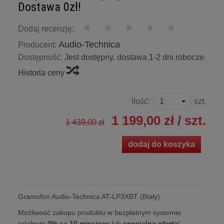
Dostawa 0zł!
Dodaj recenzję:
Audio-Technica
Producent:
Dostępność:
Jest dostępny, dostawa 1-2 dni robocze.
Historia ceny
Ilość:
szt.
1 199,00 zł
/ szt.
1 439,00 zł
dodaj do koszyka
Gramofon Audio-Technica AT-LP3XBT (Biały)
Możliwość zakupu produktu w bezpłatnym systemie
ratalnym
0%
na
10 miesięcy
lub
specjalna oferta
!