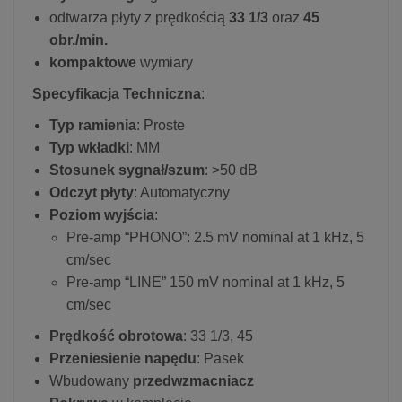
odtwarza płyty z prędkością
33 1/3
oraz
45
obr./min.
kompaktowe
wymiary
Specyfikacja Techniczna
:
Typ ramienia
: Proste
Typ wkładki
: MM
Stosunek sygnał/szum
: >50 dB
Odczyt płyty
: Automatyczny
Poziom wyjścia
:
Pre-amp “PHONO”: 2.5 mV nominal at 1 kHz, 5
cm/sec
Pre-amp “LINE” 150 mV nominal at 1 kHz, 5
cm/sec
Prędkość obrotowa
: 33 1/3, 45
Przeniesienie napędu
: Pasek
Wbudowany
przedwzmacniacz