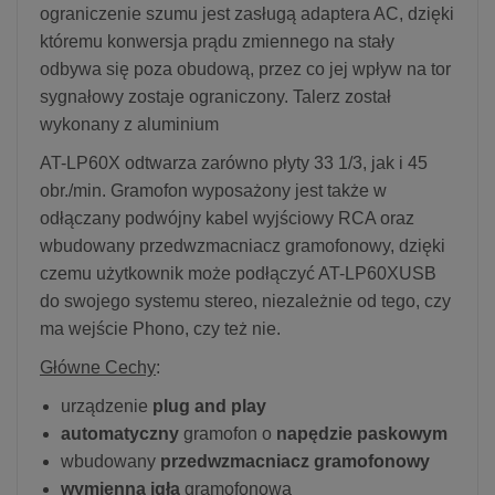
ograniczenie szumu jest zasługą adaptera AC, dzięki
któremu konwersja prądu zmiennego na stały
odbywa się poza obudową, przez co jej wpływ na tor
sygnałowy zostaje ograniczony. Talerz został
wykonany z aluminium
AT-LP60X odtwarza zarówno płyty 33 1/3, jak i 45
obr./min. Gramofon wyposażony jest także w
odłączany podwójny kabel wyjściowy RCA oraz
wbudowany przedwzmacniacz gramofonowy, dzięki
czemu użytkownik może podłączyć AT-LP60XUSB
do swojego systemu stereo, niezależnie od tego, czy
ma wejście Phono, czy też nie.
Główne Cechy
:
urządzenie
plug and play
automatyczny
gramofon o
napędzie paskowym
wbudowany
przedwzmacniacz gramofonowy
wymienna igła
gramofonowa