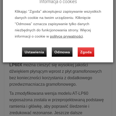
Informacja o cookies
Klikając “Zgoda” akceptujesz zapisywanie wszystkich
Gramofon Audio-Technica AT-LP60X (Czarny)
danych cookie na twoim urządzeniu. Kliknięcie
“Odmowa” oznacza zapisywanie tylko danych
Możliwość zakupu produktu w bezpłatnym systemie
niezbędnych do funkcjonowania strony. Więcej
ratalnym 0% na 10 miesięcy.
informacji o cookie w
polityce prywatności
.
Gramofon Audio-Technica AT-LP60X
Ustawienia
Odmowa
Zgoda
Dzięki w pełni automatycznemu gramofonowi
AT-
LP60X
można cieszyć się wysokiej jakości
dźwiękiem płynącym wprost z płyt gramofonowych
bez konieczności korzystania z dodatkowego
przedwzmacniacza gramofonowego.
Ta zmodyfikowana wersja modelu AT-LP60
wyposażona została w przeprojektowaną podstawę
ramienia i główkę, aby poprawić śledzenie i
zredukować rezonanse. Jeszcze dalsze