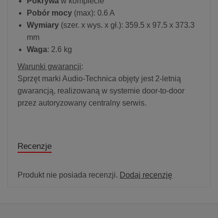
Pokrywa
w komplecie
Pobór mocy
(max): 0.6 A
Wymiary
(szer. x wys. x gł.): 359.5 x 97.5 x 373.3
mm
Waga
: 2.6 kg
Warunki gwarancji
:
Sprzęt marki Audio-Technica objęty jest 2-letnią
gwarancją, realizowaną w systemie door-to-door
przez autoryzowany centralny serwis.
Recenzje
Produkt nie posiada recenzji.
Dodaj recenzję