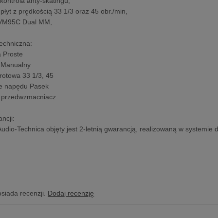
kontrola anty-skatingu,
płyt z prędkością 33 1/3 oraz 45 obr./min,
-VM95C Dual MM,
techniczna:
a Proste
y Manualny
rotowa 33 1/3, 45
ie napędu Pasek
 przedwzmacniacz
ncji:
Audio-Technica objęty jest 2-letnią gwarancją, realizowaną w systemie 
osiada recenzji.
Dodaj recenzję