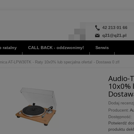
42 213 01 66
q21@q21.pl
 ratalny
CALL BACK - oddzwonimy!
Serwis
nica AT-LPW30TK - Raty 10x0% lub specjalna oferta! - Dostawa 0 zł!
Audio-T
10x0% l
Dostawa
Dodaj recenzj
Producent:
Au
Dostępność:
Potwierdź dos
produktu dek