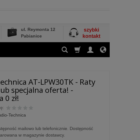
ul. Reymonta 12
szybki
Pabianice
kontakt
echnica AT-LPW30TK - Raty
ub specjalna oferta! -
 0 zł!
ę:
dio-Technica
tępność mailowo lub telefonicznie. Dostępność
larowana w magazynie dostawcy.