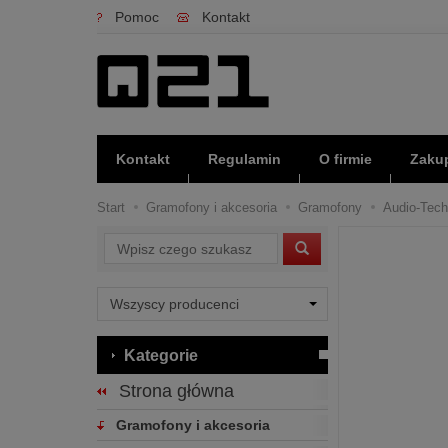
Pomoc
Kontakt
Kontakt
Regulamin
O firmie
Zakup
Start
Gramofony i akcesoria
Gramofony
Audio-Tech
Wyszukaj
Kategorie
Strona główna
Gramofony i akcesoria