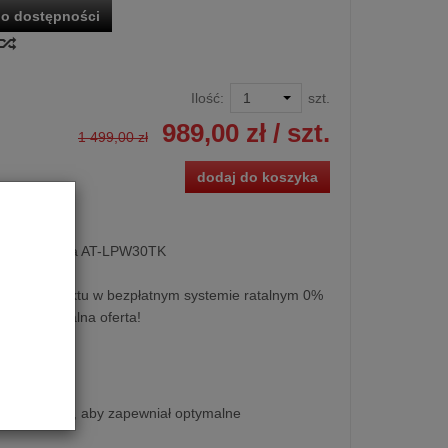
o dostępności
Ilość:
szt.
989,00 zł
/ szt.
1 499,00 zł
dodaj do koszyka
dio-Technica AT-LPW30TK
kupu produktu w bezpłatnym systemie ratalnym 0%
y lub specjalna oferta!
wanym tak, aby zapewniał optymalne