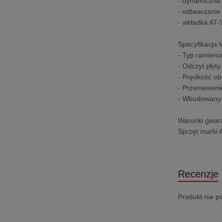
- dynamiczna 
- odtwarzanie 
- wkładka AT
Specyfikacja 
- Typ ramieni
- Odczyt płyt
- Prędkość ob
- Przeniesien
- Wbudowany
Warunki gwara
Sprzęt marki 
Recenzje
Produkt nie p