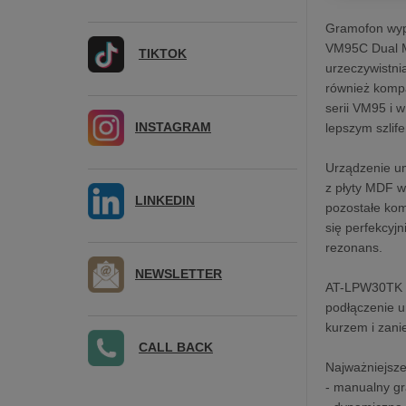
Gramofon wypo
VM95C Dual MM
TIKTOK
urzeczywistni
również kompa
serii VM95 i 
INSTAGRAM
lepszym szlif
Urządzenie um
z płyty MDF w
LINKEDIN
pozostałe kom
się perfekcyj
rezonans.
NEWSLETTER
AT-LPW30TK p
podłączenie u
kurzem i zani
CALL BACK
Najważniejsze
- manualny g