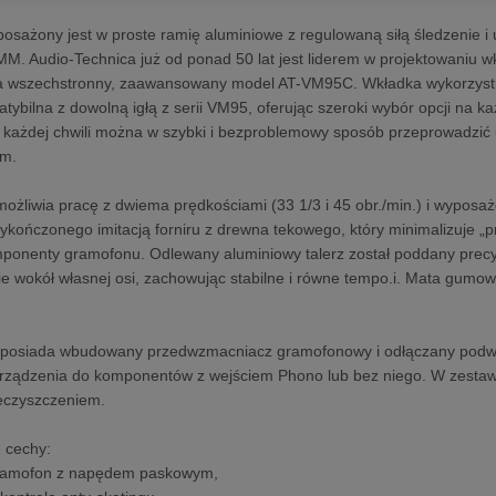
sażony jest w proste ramię aluminiowe z regulowaną siłą śledzenie i
. Audio-Technica już od ponad 50 lat jest liderem w projektowaniu 
a wszechstronny, zaawansowany model AT-VM95C. Wkładka wykorzystuje 
tybilna z dowolną igłą z serii VM95, oferując szeroki wybór opcji na
w każdej chwili można w szybki i bezproblemowy sposób przeprowadzić 
em.
ożliwia pracę z dwiema prędkościami (33 1/3 i 45 obr./min.) i wypos
ykończonego imitacją forniru z drewna tekowego, który minimalizuje „pr
ponenty gramofonu. Odlewany aluminiowy talerz został poddany precy
nie wokół własnej osi, zachowując stabilne i równe tempo.i. Mata gumo
osiada wbudowany przedwzmacniacz gramofonowy i odłączany podwój
rządzenia do komponentów z wejściem Phono lub bez niego. W zestawi
eczyszczeniem.
 cechy:
ramofon z napędem paskowym,