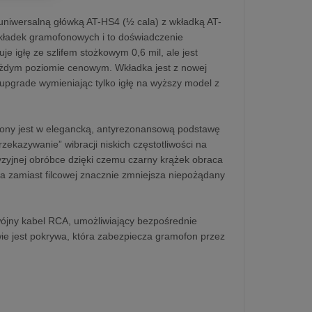
 uniwersalną główką AT-HS4 (½ cala) z wkładką AT-
wkładek gramofonowych i to doświadczenie
igłę ze szlifem stożkowym 0,6 mil, ale jest
 każdym poziomie cenowym. Wkładka jest z nowej
upgrade wymieniając tylko igłę na wyższy model z
ażony jest w elegancką, antyrezonansową podstawę
zekazywanie” wibracji niskich częstotliwości na
zyjnej obróbce dzięki czemu czarny krążek obraca
wa zamiast filcowej znacznie zmniejsza niepożądany
ny kabel RCA, umożliwiający bezpośrednie
e jest pokrywa, która zabezpiecza gramofon przez