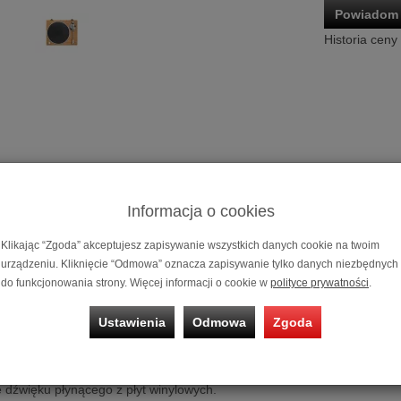
Powiadom 
Historia ceny
Informacja o cookies
Gramofon Au
Klikając “Zgoda” akceptujesz zapisywanie wszystkich danych cookie na twoim
Możliwość za
urządzeniu. Kliknięcie “Odmowa” oznacza zapisywanie tylko danych niezbędnych
na 10 miesięc
do funkcjonowania strony. Więcej informacji o cookie w
polityce prywatności
.
Ustawienia
Odmowa
Zgoda
dio-Technica AT-LPW30TK
est w pełni manualnym gramofonem z napędem paskowym, zaprojekto
dźwięku płynącego z płyt winylowych.