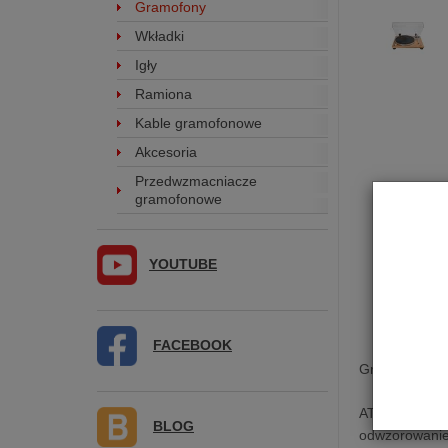
Gramofony
Wkładki
Igły
Ramiona
Kable gramofonowe
Akcesoria
Przedwzmacniacze
gramofonowe
YOUTUBE
FACEBOOK
Gramofon Au
AT-LPW30TK j
BLOG
odwzorowanie 