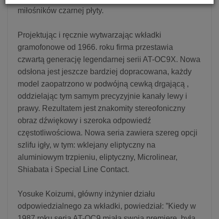
miłośników czarnej płyty.
Projektując i ręcznie wytwarzając wkładki
gramofonowe od 1966. roku firma przestawia
czwartą generację legendarnej serii AT-OC9X. Nowa
odsłona jest jeszcze bardziej dopracowana, każdy
model zaopatrzono w podwójną cewką drgającą ,
oddzielając tym samym precyzyjnie kanały lewy i
prawy. Rezultatem jest znakomity stereofoniczny
obraz dźwiękowy i szeroka odpowiedź
częstotliwościowa. Nowa seria zawiera szereg opcji
szlifu igły, w tym: wklejany eliptyczny na
aluminiowym trzpieniu, eliptyczny, Microlinear,
Shiabata i Special Line Contact.
Yosuke Koizumi, główny inżynier działu
odpowiedzialnego za wkładki, powiedział: ”Kiedy w
1987 roku seria AT-OC9 miała swoją premierę, była