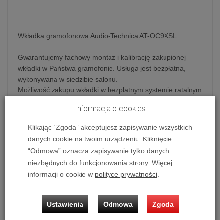
Wkładka gramofonowa Audio-Technica AT-OC9XSL
Gwarantujemy fachowy montaż i kalibrację zakupionej
wkładki w Państwa gramofonie. Usługa jest bezpłatna,
wykonywana w siedzibie salonu.
Możliwość zakupu wkładki w bezpłatnym systemie ratalnym
0% na 10 miesięcy.
Informacja o cookies
Klikając “Zgoda” akceptujesz zapisywanie wszystkich
Wkładka gramofonowa Audio-Technica AT-OC9XSL
danych cookie na twoim urządzeniu. Kliknięcie
“Odmowa” oznacza zapisywanie tylko danych
Audio-Technica od ponad 50 lat wyznacza kierunki
niezbędnych do funkcjonowania strony. Więcej
rozwoju w branży audio. Obecnie Audio-Technica
informacji o cookie w
polityce prywatności
.
oferuje ogromną gamę wkładek gramofonowych,
które reprezentują wiele lat nieustających prac
Ustawienia
Odmowa
Zgoda
badawczo-rozwojowych mających na celu
dostarczanie jak najlepszych produktów dla