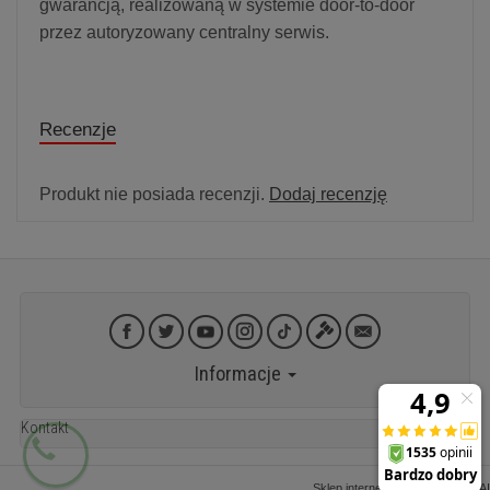
gwarancją, realizowaną w systemie door-to-door
przez autoryzowany centralny serwis.
Recenzje
Produkt nie posiada recenzji.
Dodaj recenzję
Informacje
Kontakt
Sklep internetowy SOTESHOP AI