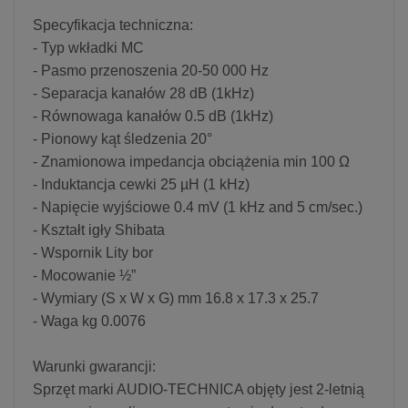
Specyfikacja techniczna:
- Typ wkładki MC
- Pasmo przenoszenia 20-50 000 Hz
- Separacja kanałów 28 dB (1kHz)
- Równowaga kanałów 0.5 dB (1kHz)
- Pionowy kąt śledzenia 20°
- Znamionowa impedancja obciążenia min 100 Ω
- Induktancja cewki 25 µH (1 kHz)
- Napięcie wyjściowe 0.4 mV (1 kHz and 5 cm/sec.)
- Kształt igły Shibata
- Wspornik Lity bor
- Mocowanie ½”
- Wymiary (S x W x G) mm 16.8 x 17.3 x 25.7
- Waga kg 0.0076
Warunki gwarancji:
Sprzęt marki AUDIO-TECHNICA objęty jest 2-letnią