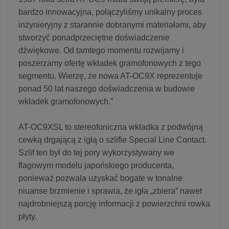
bardzo innowacyjna, połączyliśmy unikalny proces
inżynieryjny z starannie dobranymi materiałami, aby
stworzyć ponadprzeciętne doświadczenie
dźwiękowe. Od tamtego momentu rozwijamy i
poszerzamy ofertę wkładek gramofonowych z tego
segmentu. Wierzę, że nowa AT-OC9X reprezentuje
ponad 50 lat naszego doświadczenia w budowie
wkładek gramofonowych.”
AT-OC9XSL to stereofoniczna wkładka z podwójną
cewką drgającą z igłą o szlifie Special Line Contact.
Szlif ten był do tej pory wykorzystywany we
flagowym modelu japońskiego producenta,
ponieważ pozwala uzyskać bogate w tonalne
niuanse brzmienie i sprawia, że igła „zbiera” nawet
najdrobniejszą porcję informacji z powierzchni rowka
płyty.