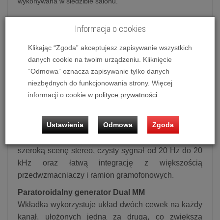
wykonywana w siedzibie salonu.
Informacja o cookies
Wkładka gramofonowa
Audio-
Klikając “Zgoda” akceptujesz zapisywanie wszystkich
Technica AT-VM520xEB
danych cookie na twoim urządzeniu. Kliknięcie
“Odmowa” oznacza zapisywanie tylko danych
Audio-Technica
AT-VM520xEB
| Wkładka
niezbędnych do funkcjonowania strony. Więcej
MM | Seria AT-VMx
informacji o cookie w
polityce prywatności
.
Model
AT-VM520xEB
to wysokowyjściowa wkładka
gramofonowa typu Dual Moving Magnet, łącząca
Ustawienia
Odmowa
Zgoda
zaawansowany generator paratoroidalny z
precyzyjną igłą eliptyczną bonded. Zapewnia
szeroką scenę stereo, czysty sygnał od 20 Hz do 20
kHz oraz łatwą integrację z większością
przedwzmacniaczy i ramion gramofonowych.
Paratoroidalny generator Dual MM
Wkładka wykorzystuje układ dwóch cewek na każdy
kanał, ułożonych jedna za drugą, co zwiększa