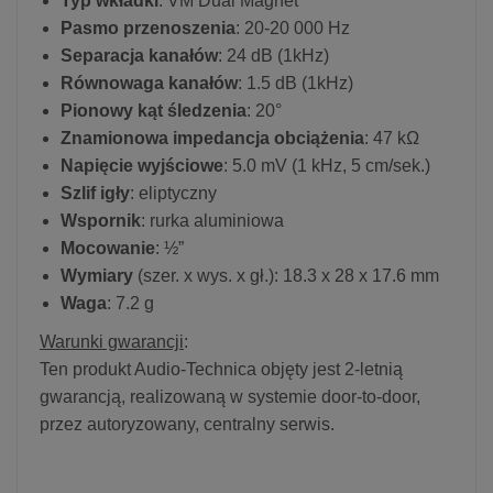
Typ wkładki
: VM Dual Magnet
Pasmo przenoszenia
: 20-20 000 Hz
Separacja kanałów
: 24 dB (1kHz)
Równowaga kanałów
: 1.5 dB (1kHz)
Pionowy kąt śledzenia
: 20°
Znamionowa impedancja obciążenia
: 47 kΩ
Napięcie wyjściowe
: 5.0 mV (1 kHz, 5 cm/sek.)
Szlif igły
: eliptyczny
Wspornik
: rurka aluminiowa
Mocowanie
: ½”
Wymiary
(szer. x wys. x gł.): 18.3 x 28 x 17.6 mm
Waga
: 7.2 g
Warunki gwarancji
:
Ten produkt Audio-Technica objęty jest 2-letnią
gwarancją, realizowaną w systemie door-to-door,
przez autoryzowany, centralny serwis.