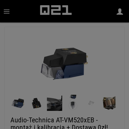
Audio-Technica AT-VM520xEB -
montaż i kalibracja + Dostawa 0zł!