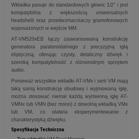
Wkładka pasuje do standardowych głowic 1/2" i jest
kompatybilna z większością uniwersalnych
headshelli oraz przedwzmacniaczy gramofonowych
wyposażonych w wejście MM.
AT-VM520xEB łączy zaawansowaną konstrukcję
generatora paratoroidalnego z precyzyjną igłą
eliptyczną, oferując czysty, detaliczny dźwięk i
szeroką kompatybilność z różnorodnym sprzętem
audio.
Ponieważ wszystkie wkładki AT-VMx i serii VM mają
taką samą konstrukcję obudowy i wyjmowaną igłę,
można stosować niemal każdą wymienną igłę AT-
VMNx lub VMN (bez mono) z dowolną wkładką VMx
lub VM, co ułatwia eksperymentowanie z
charakterystyką dźwięku.
Specyfikacja Techniczna
: