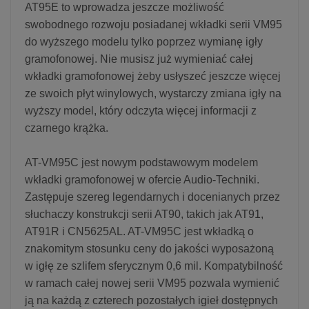
AT95E to wprowadza jeszcze możliwość
swobodnego rozwoju posiadanej wkładki serii VM95
do wyższego modelu tylko poprzez wymianę igły
gramofonowej. Nie musisz już wymieniać całej
wkładki gramofonowej żeby usłyszeć jeszcze więcej
ze swoich płyt winylowych, wystarczy zmiana igły na
wyższy model, który odczyta więcej informacji z
czarnego krążka.
AT-VM95C jest nowym podstawowym modelem
wkładki gramofonowej w ofercie Audio-Techniki.
Zastępuje szereg legendarnych i docenianych przez
słuchaczy konstrukcji serii AT90, takich jak AT91,
AT91R i CN5625AL. AT-VM95C jest wkładką o
znakomitym stosunku ceny do jakości wyposażoną
w igłę ze szlifem sferycznym 0,6 mil. Kompatybilność
w ramach całej nowej serii VM95 pozwala wymienić
ją na każdą z czterech pozostałych igieł dostępnych