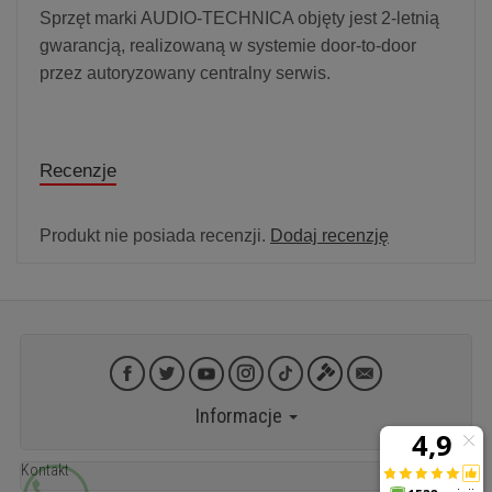
Sprzęt marki AUDIO-TECHNICA objęty jest 2-letnią
gwarancją, realizowaną w systemie door-to-door
przez autoryzowany centralny serwis.
Recenzje
Produkt nie posiada recenzji.
Dodaj recenzję
Informacje
Kontakt