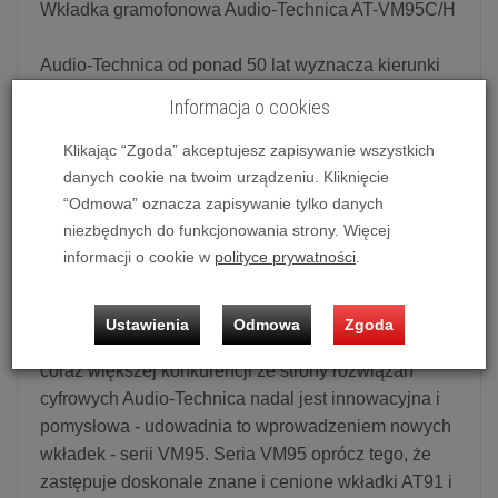
Wkładka gramofonowa Audio-Technica AT-VM95C/H
Audio-Technica od ponad 50 lat wyznacza kierunki
rozwoju w branży audio. Obecnie Audio-Technica
Informacja o cookies
oferuje ogromną gamę wkładek gramofonowych,
które reprezentują wiele lat nieustających prac
Klikając “Zgoda” akceptujesz zapisywanie wszystkich
badawczo-rozwojowych mających na celu
danych cookie na twoim urządzeniu. Kliknięcie
dostarczanie jak najlepszych produktów dla
“Odmowa” oznacza zapisywanie tylko danych
miłośników czarnej płyty.
niezbędnych do funkcjonowania strony. Więcej
informacji o cookie w
polityce prywatności
.
Audio-Technica po 38 latach zdecydowała się na
zmianę swoich podstawowych modeli, co pokazuje
Ustawienia
Odmowa
Zgoda
jak dobre i ponadczasowe są to produkty. Mimo
coraz większej konkurencji ze strony rozwiązań
cyfrowych Audio-Technica nadal jest innowacyjna i
pomysłowa - udowadnia to wprowadzeniem nowych
wkładek - serii VM95. Seria VM95 oprócz tego, że
zastępuje doskonale znane i cenione wkładki AT91 i