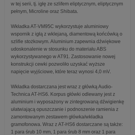
w tej serii, tj. igłę ze szlifem eliptycznym, eliptycznym
pełnym, Microline oraz Shibata.
Wkładka AT-VM95C wykorzystuje aluminiowy
wspornik z igłą z wklejaną, diamentową końcówką o
szlifie stożkowym. Aluminium zapewnia dźwiękowe
udoskonalenie w stosunku do materiału ABS
wykorzystywanego w AT91. Zastosowanie nowej
konstrukcji cewki pozwoliło uzyskać wyższe
napięcie wyjściowe, które teraz wynosi 4,0 mV.
Wkładka dostarczana jest wraz z główką Audio-
Technica AT-HS6. Korpus główki odlewany jest z
aluminium i wyposażony w zintegrowaną dźwigienkę
ułatwiającą opuszczanie i podnoszenie ramienia z
zamontowanym zestawem główka/wkładka
gramofonowa. Wraz z AT-HS6 dostarczane są także:
1 para śrub 10 mm, 1 para śrub 8 mm oraz 1 para