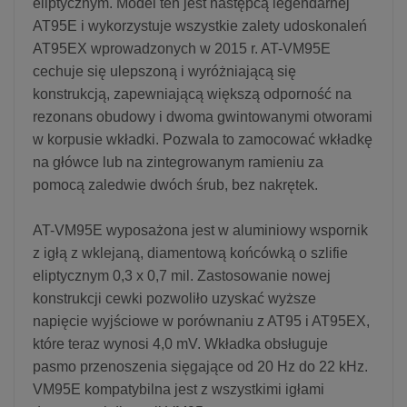
eliptycznym. Model ten jest następcą legendarnej
AT95E i wykorzystuje wszystkie zalety udoskonaleń
AT95EX wprowadzonych w 2015 r. AT-VM95E
cechuje się ulepszoną i wyróżniającą się
konstrukcją, zapewniającą większą odporność na
rezonans obudowy i dwoma gwintowanymi otworami
w korpusie wkładki. Pozwala to zamocować wkładkę
na główce lub na zintegrowanym ramieniu za
pomocą zaledwie dwóch śrub, bez nakrętek.
AT-VM95E wyposażona jest w aluminiowy wspornik
z igłą z wklejaną, diamentową końcówką o szlifie
eliptycznym 0,3 x 0,7 mil. Zastosowanie nowej
konstrukcji cewki pozwoliło uzyskać wyższe
napięcie wyjściowe w porównaniu z AT95 i AT95EX,
które teraz wynosi 4,0 mV. Wkładka obsługuje
pasmo przenoszenia sięgające od 20 Hz do 22 kHz.
VM95E kompatybilna jest z wszystkimi igłami