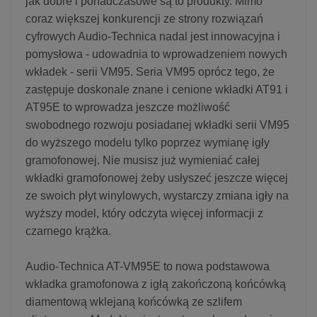
jak dobre i ponadczasowe są to produkty. Mimo
coraz większej konkurencji ze strony rozwiązań
cyfrowych Audio-Technica nadal jest innowacyjna i
pomysłowa - udowadnia to wprowadzeniem nowych
wkładek - serii VM95. Seria VM95 oprócz tego, że
zastępuje doskonale znane i cenione wkładki AT91 i
AT95E to wprowadza jeszcze możliwość
swobodnego rozwoju posiadanej wkładki serii VM95
do wyższego modelu tylko poprzez wymianę igły
gramofonowej. Nie musisz już wymieniać całej
wkładki gramofonowej żeby usłyszeć jeszcze więcej
ze swoich płyt winylowych, wystarczy zmiana igły na
wyższy model, który odczyta więcej informacji z
czarnego krążka.
Audio-Technica AT-VM95E to nowa podstawowa
wkładka gramofonowa z igłą zakończoną końcówką
diamentową wklejaną końcówką ze szlifem