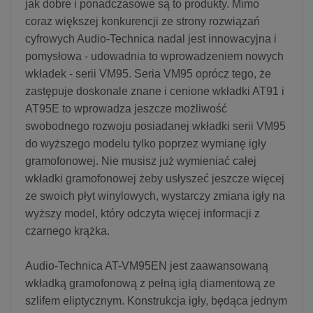
jak dobre i ponadczasowe są to produkty. Mimo
coraz większej konkurencji ze strony rozwiązań
cyfrowych Audio-Technica nadal jest innowacyjna i
pomysłowa - udowadnia to wprowadzeniem nowych
wkładek - serii VM95. Seria VM95 oprócz tego, że
zastępuje doskonale znane i cenione wkładki AT91 i
AT95E to wprowadza jeszcze możliwość
swobodnego rozwoju posiadanej wkładki serii VM95
do wyższego modelu tylko poprzez wymianę igły
gramofonowej. Nie musisz już wymieniać całej
wkładki gramofonowej żeby usłyszeć jeszcze więcej
ze swoich płyt winylowych, wystarczy zmiana igły na
wyższy model, który odczyta więcej informacji z
czarnego krążka.
Audio-Technica AT-VM95EN jest zaawansowaną
wkładką gramofonową z pełną igłą diamentową ze
szlifem eliptycznym. Konstrukcja igły, będąca jednym