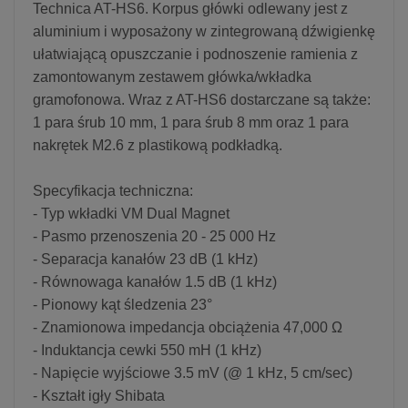
Technica AT-HS6. Korpus główki odlewany jest z
aluminium i wyposażony w zintegrowaną dźwigienkę
ułatwiającą opuszczanie i podnoszenie ramienia z
zamontowanym zestawem główka/wkładka
gramofonowa. Wraz z AT-HS6 dostarczane są także:
1 para śrub 10 mm, 1 para śrub 8 mm oraz 1 para
nakrętek M2.6 z plastikową podkładką.
Specyfikacja techniczna:
- Typ wkładki VM Dual Magnet
- Pasmo przenoszenia 20 - 25 000 Hz
- Separacja kanałów 23 dB (1 kHz)
- Równowaga kanałów 1.5 dB (1 kHz)
- Pionowy kąt śledzenia 23°
- Znamionowa impedancja obciążenia 47,000 Ω
- Induktancja cewki 550 mH (1 kHz)
- Napięcie wyjściowe 3.5 mV (@ 1 kHz, 5 cm/sec)
- Kształt igły Shibata