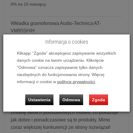
0% na 10 miesięcy.
Wkładka gramofonowa Audio-Technica AT-
VM95SH/H
Informacja o cookies
Audio-Technica od ponad 50 lat wyznacza kierunki
rozwoju w branży audio. Obecnie Audio-Technica
Klikając “Zgoda” akceptujesz zapisywanie wszystkich
oferuje ogromną gamę wkładek gramofonowych,
danych cookie na twoim urządzeniu. Kliknięcie
które reprezentują wiele lat nieustających prac
“Odmowa” oznacza zapisywanie tylko danych
niezbędnych do funkcjonowania strony. Więcej
badawczo-rozwojowych mających na celu
informacji o cookie w
polityce prywatności
.
dostarczanie jak najlepszych produktów dla
miłośników czarnej płyty.
Ustawienia
Odmowa
Zgoda
Audio-Technica po 38 latach zdecydowała się na
zmianę swoich podstawowych modeli, co pokazuje
jak dobre i ponadczasowe są to produkty. Mimo
coraz większej konkurencji ze strony rozwiązań