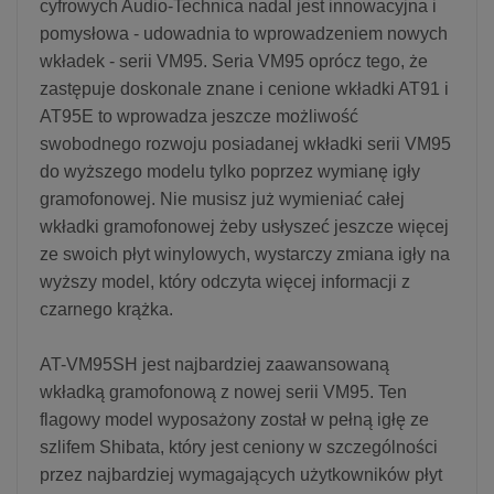
cyfrowych Audio-Technica nadal jest innowacyjna i
pomysłowa - udowadnia to wprowadzeniem nowych
wkładek - serii VM95. Seria VM95 oprócz tego, że
zastępuje doskonale znane i cenione wkładki AT91 i
AT95E to wprowadza jeszcze możliwość
swobodnego rozwoju posiadanej wkładki serii VM95
do wyższego modelu tylko poprzez wymianę igły
gramofonowej. Nie musisz już wymieniać całej
wkładki gramofonowej żeby usłyszeć jeszcze więcej
ze swoich płyt winylowych, wystarczy zmiana igły na
wyższy model, który odczyta więcej informacji z
czarnego krążka.
AT-VM95SH jest najbardziej zaawansowaną
wkładką gramofonową z nowej serii VM95. Ten
flagowy model wyposażony został w pełną igłę ze
szlifem Shibata, który jest ceniony w szczególności
przez najbardziej wymagających użytkowników płyt