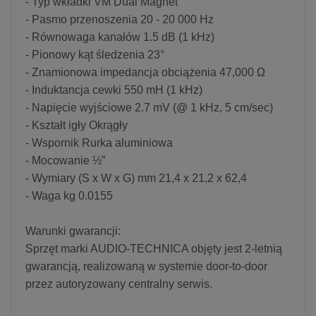
- Typ wkładki VM Dual Magnet
- Pasmo przenoszenia 20 - 20 000 Hz
- Równowaga kanałów 1.5 dB (1 kHz)
- Pionowy kąt śledzenia 23°
- Znamionowa impedancja obciążenia 47,000 Ω
- Induktancja cewki 550 mH (1 kHz)
- Napięcie wyjściowe 2.7 mV (@ 1 kHz, 5 cm/sec)
- Kształt igły Okrągły
- Wspornik Rurka aluminiowa
- Mocowanie ½”
- Wymiary (S x W x G) mm 21,4 x 21,2 x 62,4
- Waga kg 0.0155
Warunki gwarancji:
Sprzęt marki AUDIO-TECHNICA objęty jest 2-letnią
gwarancją, realizowaną w systemie door-to-door
przez autoryzowany centralny serwis.