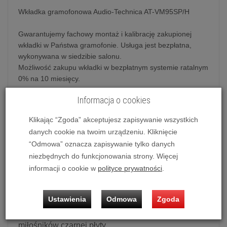
Wkładka gramofonowa Audio-Technica AT-VM95SP/H
Gwarantujemy fachowy montaż i kalibrację zakupionej
wkładki w Państwa gramofonie. Usługa jest bezpłatna,
wykonywana w siedzibie salonu.
Możliwość zakupu wkładki w bezpłatnym systemie ratalnym
0% na 10 miesięcy.
Informacja o cookies
Wkładka gramofonowa Audio-Technica AT-
Klikając “Zgoda” akceptujesz zapisywanie wszystkich
VM95SP/H
danych cookie na twoim urządzeniu. Kliknięcie
“Odmowa” oznacza zapisywanie tylko danych
Audio-Technica od ponad 50 lat wyznacza kierunki
niezbędnych do funkcjonowania strony. Więcej
rozwoju w branży audio. Obecnie Audio-Technica
informacji o cookie w
polityce prywatności
.
oferuje ogromną gamę wkładek gramofonowych,
które reprezentują wiele lat nieustających prac
Ustawienia
Odmowa
Zgoda
badawczo-rozwojowych mających na celu
dostarczanie jak najlepszych produktów dla
miłośników czarnej płyty.