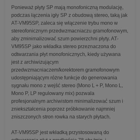
Ponieważ płyty SP mają monofoniczną modulację,
podczas łączenia igły SP z obudową stereo, taką jak
AT-VM95SP, zaleca się włączenie trybu mono w
stereofonicznym przedwzmacniaczu gramofonowym,
aby zminimalizować szum powierzchni płyty. AT-
VM95SP jako wkładka stereo przeznaczona do
odtwarzania płyt monofonicznych, kiedy używana
jest z archiwizującym
przedwzmacniaczem/korektorem gramofonowym
udostępniającym różne funkcje do generowania
sygnału mono z wejść stereo (Mono L + P, Mono L,
Mono P, LP regulowany mix) pozwala
profesjonalnym archiwistom minimalizować szum i
zniekształcenia poprzez próbkowanie najmniej
zniszczonych stron rowka na starych płytach.
AT-VM95SP jest wkładką przystosowaną do