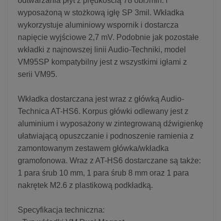
odtwarzania płyt z prędkością 78 obr./min. i
wyposażoną w stożkową igłę SP 3mil. Wkładka
wykorzystuje aluminiowy wspornik i dostarcza
napięcie wyjściowe 2,7 mV. Podobnie jak pozostałe
wkładki z najnowszej linii Audio-Techniki, model
VM95SP kompatybilny jest z wszystkimi igłami z
serii VM95.
Wkładka dostarczana jest wraz z główką Audio-
Technica AT-HS6. Korpus główki odlewany jest z
aluminium i wyposażony w zintegrowaną dźwigienkę
ułatwiającą opuszczanie i podnoszenie ramienia z
zamontowanym zestawem główka/wkładka
gramofonowa. Wraz z AT-HS6 dostarczane są także:
1 para śrub 10 mm, 1 para śrub 8 mm oraz 1 para
nakrętek M2.6 z plastikową podkładką.
Specyfikacja techniczna: