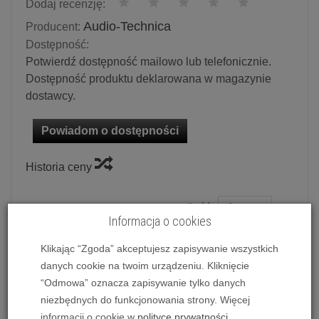
Dodaj recenzję:
Audio-Technica
Producent:
Dostępność:
Potwierdź dostępność mailowo lub telefonicznie.
Dostępność produktu deklarowana w magazynie
dostawcy.
Powiadom o dostępności
Historia ceny
Ilość:
szt.
Informacja o cookies
95,00 zł
/ szt.
Klikając “Zgoda” akceptujesz zapisywanie wszystkich
danych cookie na twoim urządzeniu. Kliknięcie
dodaj do koszyka
“Odmowa” oznacza zapisywanie tylko danych
niezbędnych do funkcjonowania strony. Więcej
informacji o cookie w
polityce prywatności
.