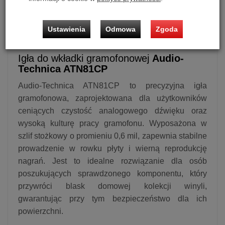
Igła do wkładki gramofonowej
Audio-Technica ATN81CP
Ustawienia
Odmowa
Zgoda
Igła do wkładki gramofonowej
Audio-
Technica ATN81CP
Audio-Technica ATN81CP to precyzyjna igła
gramofonowa, zaprojektowana dla użytkowników
ceniących czystość analogowego dźwięku oraz
wysoką kulturę pracy gramofonu. Wyposażona w
szlif stożkowy o promieniu 0,6 mil, zapewnia stabilne
prowadzenie w rowku płyty i wierną reprodukcję
nagrań. Jest to idealne rozwiązanie dla osób
poszukujących sprawdzonego komponentu, który
przywróci blask domowej kolekcji winyli,
gwarantując przy tym bezpieczeństwo dla ich
powierzchni.