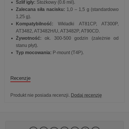
Szlif igły:
Stożkowy (0.6 mil).
Zalecana siła nacisku:
1,0 – 1,5 g (standardowo
1,25 g).
Kompatybilność:
Wkładki AT81CP, AT300P,
AT3482, AT3482H/U, AT3482P, AT90CD.
Żywotność:
ok. 300-500 godzin (zależnie od
stanu płyt).
Typ mocowania:
P-mount (T4P).
Recenzje
Produkt nie posiada recenzji.
Dodaj recenzję