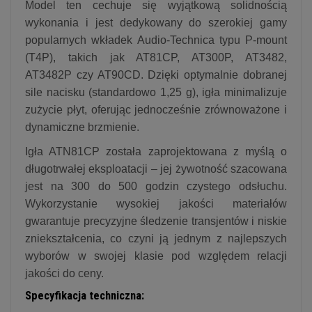
Model ten cechuje się wyjątkową solidnością
wykonania i jest dedykowany do szerokiej gamy
popularnych wkładek Audio-Technica typu P-mount
(T4P), takich jak AT81CP, AT300P, AT3482,
AT3482P czy AT90CD. Dzięki optymalnie dobranej
sile nacisku (standardowo 1,25 g), igła minimalizuje
zużycie płyt, oferując jednocześnie zrównoważone i
dynamiczne brzmienie.
Igła ATN81CP została zaprojektowana z myślą o
długotrwałej eksploatacji – jej żywotność szacowana
jest na 300 do 500 godzin czystego odsłuchu.
Wykorzystanie wysokiej jakości materiałów
gwarantuje precyzyjne śledzenie transjentów i niskie
zniekształcenia, co czyni ją jednym z najlepszych
wyborów w swojej klasie pod względem relacji
jakości do ceny.
Specyfikacja techniczna: