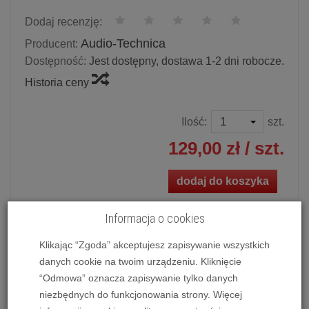
Dodaj recenzję:
Audio-Technica
Producent:
Dostępność:
Jest dostępny, dostawa 1-2 dni robocze.
Historia ceny
Ilość:
szt.
129,00 zł
/ szt.
dodaj do koszyka
Informacja o cookies
Klikając “Zgoda” akceptujesz zapisywanie wszystkich
Igła do wkładki gramofonowej
Audio-Technica ATN85EP
danych cookie na twoim urządzeniu. Kliknięcie
“Odmowa” oznacza zapisywanie tylko danych
niezbędnych do funkcjonowania strony. Więcej