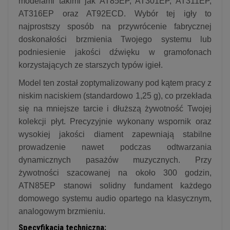
modelami takimi jak AT85EP, AT301EP, AT311EP,
AT316EP oraz AT92ECD. Wybór tej igły to
najprostszy sposób na przywrócenie fabrycznej
doskonałości brzmienia Twojego systemu lub
podniesienie jakości dźwięku w gramofonach
korzystających ze starszych typów igieł.
Model ten został zoptymalizowany pod kątem pracy z
niskim naciskiem (standardowo 1,25 g), co przekłada
się na mniejsze tarcie i dłuższą żywotność Twojej
kolekcji płyt. Precyzyjnie wykonany wspornik oraz
wysokiej jakości diament zapewniają stabilne
prowadzenie nawet podczas odtwarzania
dynamicznych pasażów muzycznych. Przy
żywotności szacowanej na około 300 godzin,
ATN85EP stanowi solidny fundament każdego
domowego systemu audio opartego na klasycznym,
analogowym brzmieniu.
Specyfikacja techniczna: