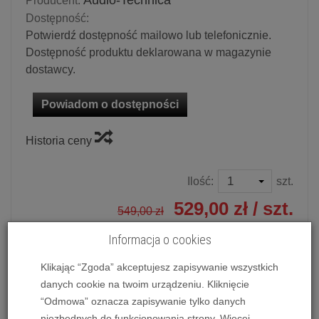
Audio-Technica
Producent:
Dostępność:
Potwierdź dostępność mailowo lub telefonicznie.
Dostępność produktu deklarowana w magazynie
dostawcy.
Powiadom o dostępności
Historia ceny
Ilość:
szt.
529,00 zł
/ szt.
549,00 zł
Informacja o cookies
dodaj do koszyka
Klikając “Zgoda” akceptujesz zapisywanie wszystkich
danych cookie na twoim urządzeniu. Kliknięcie
“Odmowa” oznacza zapisywanie tylko danych
Wkładka gramofonowa Audio-Technica VM510CB
niezbędnych do funkcjonowania strony. Więcej