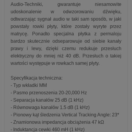
Audio-Techniki, gwarantuje niesamowite
udoskonalenie w odwzorowaniu dźwięku,
odtwarzając sygnał audio w taki sam sposób, w jaki
powstały rowki płyty, które zostały wyryte przez
matrycę. Ponadto specjalna płytka z permaloju
bardzo skutecznie odseparowuje od siebie kanały
prawy i lewy, dzięki czemu redukuje przesłuch
elektryczny do mniej niż 40 dB. Przesłuch o takiej
wartości występuje w rowkach samej płyty.
Specyfikacja techniczna:
- Typ wkładki MM
- Pasmo przenoszenia 20-20,000 Hz
- Separacja kanałów 25 dB (1 kHz)
- Równowaga kanałów 1.5 dB (1 kHz)
- Pionowy kąt śledzenia Vertical Tracking Angle: 23*
- Znamionowa impedancja obciążenia 47 kΩ
- Induktancja cewki 460 mH (1 kHz)